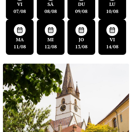
VI
SÂ
DU
LU
07/08
08/08
09/08
10/08
MA
MI
JO
VI
11/08
12/08
13/08
14/08