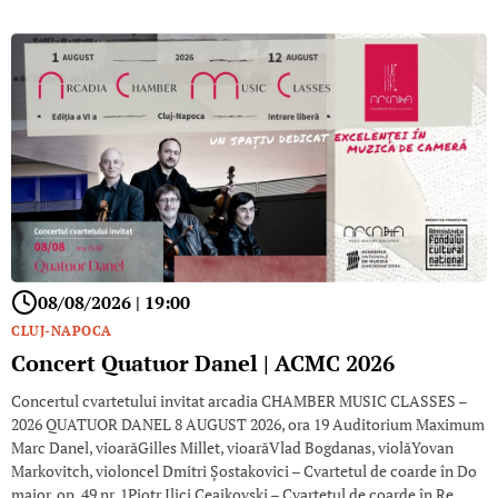
08/08/2026 | 19:00
CLUJ-NAPOCA
Concert Quatuor Danel | ACMC 2026
Concertul cvartetului invitat arcadia CHAMBER MUSIC CLASSES –
2026 QUATUOR DANEL 8 AUGUST 2026, ora 19 Auditorium Maximum
Marc Danel, vioarăGilles Millet, vioarăVlad Bogdanas, violăYovan
Markovitch, violoncel Dmitri Șostakovici – Cvartetul de coarde în Do
major, op. 49 nr. 1Piotr Ilici Ceaikovski – Cvartetul de coarde în Re