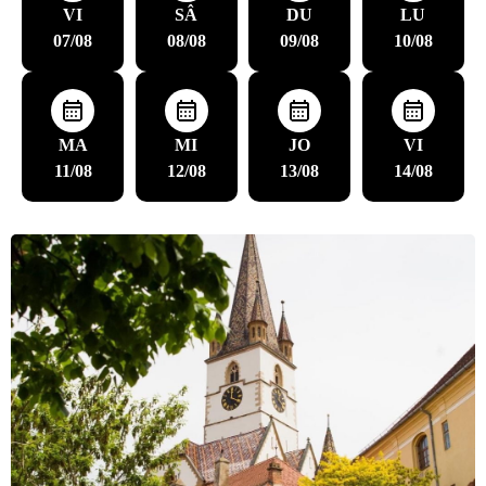
VI
SÂ
DU
LU
07/08
08/08
09/08
10/08
MA
MI
JO
VI
11/08
12/08
13/08
14/08