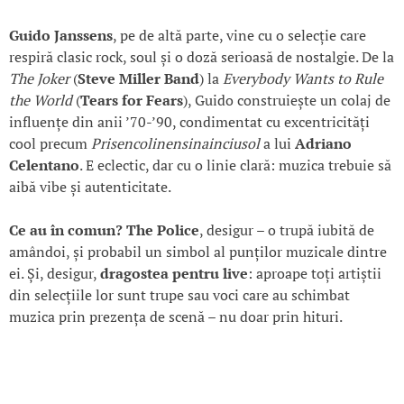
Guido Janssens
, pe de altă parte, vine cu o selecție care
respiră clasic rock, soul și o doză serioasă de nostalgie. De la
The Joker
(
Steve Miller Band
) la
Everybody Wants to Rule
the World
(
Tears for Fears
), Guido construiește un colaj de
influențe din anii ’70-’90, condimentat cu excentricități
cool precum
Prisencolinensinainciusol
a lui
Adriano
Celentano
. E eclectic, dar cu o linie clară: muzica trebuie să
aibă vibe și autenticitate.
Ce au în comun?
The Police
, desigur – o trupă iubită de
amândoi, și probabil un simbol al punților muzicale dintre
ei. Și, desigur,
dragostea pentru live
: aproape toți artiștii
din selecțiile lor sunt trupe sau voci care au schimbat
muzica prin prezența de scenă – nu doar prin hituri.