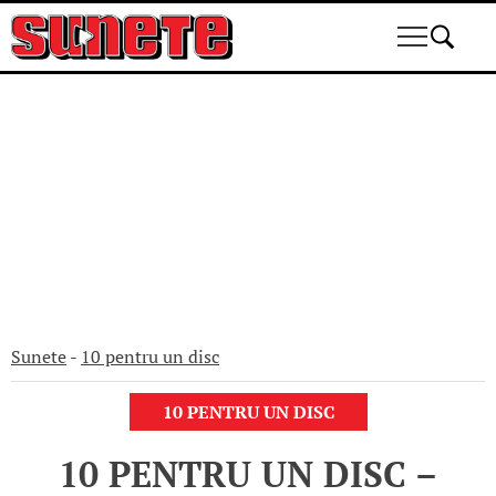
Skip
to
content
Sunete
-
10 pentru un disc
10 PENTRU UN DISC
10 PENTRU UN DISC –