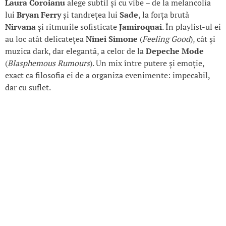
Laura Coroianu
alege subtil și cu vibe – de la melancolia
lui
Bryan Ferry
și tandrețea lui
Sade
, la forța brută
Nirvana
și ritmurile sofisticate
Jamiroquai
. În playlist-ul ei
au loc atât delicatețea
Ninei Simone
(
Feeling Good
), cât și
muzica dark, dar elegantă, a celor de la
Depeche Mode
(
Blasphemous Rumours
). Un mix între putere și emoție,
exact ca filosofia ei de a organiza evenimente: impecabil,
dar cu suflet.