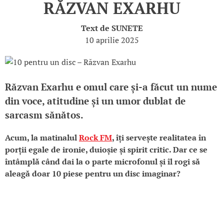
RĂZVAN EXARHU
Text de
SUNETE
10 aprilie 2025
Răzvan Exarhu e omul care și-a făcut un nume
din voce, atitudine și un umor dublat de
sarcasm sănătos.
Acum, la matinalul
Rock FM
, îți servește realitatea în
porții egale de ironie, duioșie și spirit critic. Dar ce se
întâmplă când dai la o parte microfonul și îl rogi să
aleagă doar 10 piese pentru un disc imaginar?