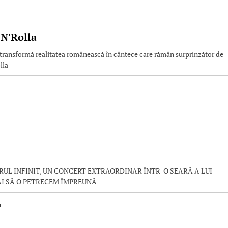
'N'Rolla
i transformă realitatea românească în cântece care rămân surprinzător de
lla
UL INFINIT, UN CONCERT EXTRAORDINAR ÎNTR-O SEARĂ A LUI
AI SĂ O PETRECEM ÎMPREUNĂ
u