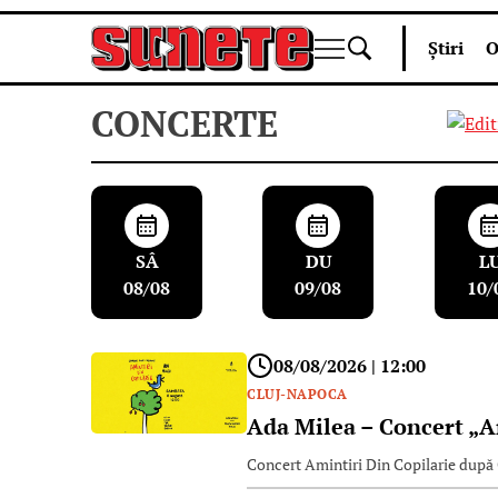
Skip
Știri
O
to
content
CONCERTE
SÂ
DU
L
08/08
09/08
10/
08/08/2026 | 12:00
CLUJ-NAPOCA
Ada Milea – Concert „A
Concert Amintiri Din Copilarie după