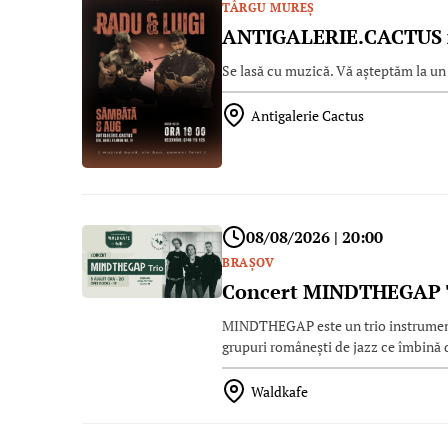
TÂRGU MUREŞ
ANTIGALERIE.CACTUS 
Se lasă cu muzică. Vă așteptăm la un 
Antigalerie Cactus
08/08/2026 | 20:00
BRAŞOV
Concert MINDTHEGAP 
MINDTHEGAP este un trio instrumental
grupuri românești de jazz ce îmbină 
Waldkafe