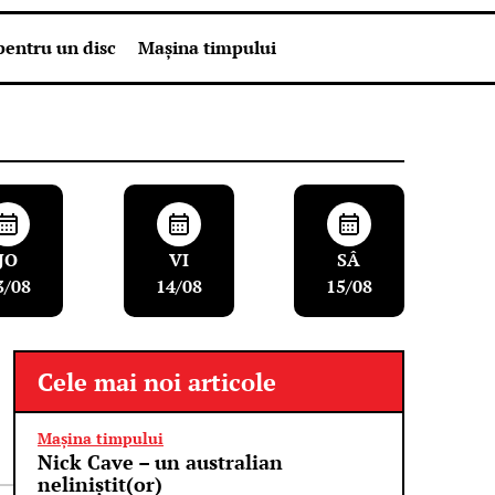
pentru un disc
Mașina timpului
JO
VI
SÂ
3/08
14/08
15/08
Cele mai noi articole
Mașina timpului
Nick Cave – un australian
neliniștit(or)