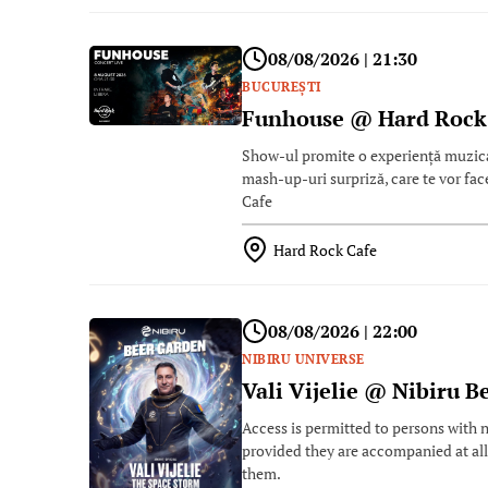
08/08/2026 | 21:30
BUCUREŞTI
Funhouse @ Hard Rock
Show-ul promite o experiență muzicală
mash-up-uri surpriză, care te vor fa
Cafe
Hard Rock Cafe
08/08/2026 | 22:00
NIBIRU UNIVERSE
Vali Vijelie @ Nibiru B
Access is permitted to persons with no
provided they are accompanied at all
them.