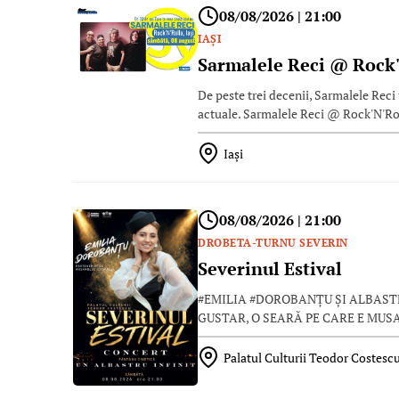
08/08/2026 | 21:00
IAŞI
Sarmalele Reci @ Rock
De peste trei decenii, Sarmalele Rec
actuale. Sarmalele Reci @ Rock'N'Ro
Iaşi
08/08/2026 | 21:00
DROBETA-TURNU SEVERIN
Severinul Estival
#EMILIA #DOROBANȚU ȘI ALBASTR
GUSTAR, O SEARĂ PE CARE E MUS
Palatul Culturii Teodor Costesc