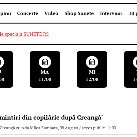
pinii
Concerte
Video
Shop Sunete
Interviuri
10 
U
MA
MI
08
11/08
12/08
1
mintiri din copilărie după Creangă"
 Creangă cu Ada Milea Sambata, 08 August / acces public 11:00