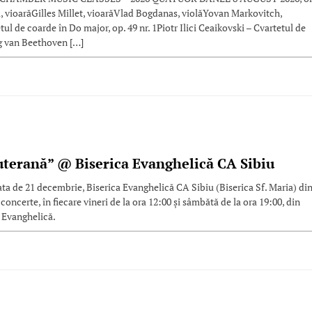
ioarăGilles Millet, vioarăVlad Bogdanas, violăYovan Markovitch,
ul de coarde în Do major, op. 49 nr. 1Piotr Ilici Ceaikovski – Cvartetul de
ig van Beethoven […]
uterană” @ Biserica Evanghelică CA Sibiu
data de 21 decembrie, Biserica Evanghelică CA Sibiu (Biserica Sf. Maria) di
concerte, în fiecare vineri de la ora 12:00 și sâmbătă de la ora 19:00, din
a Evanghelică.