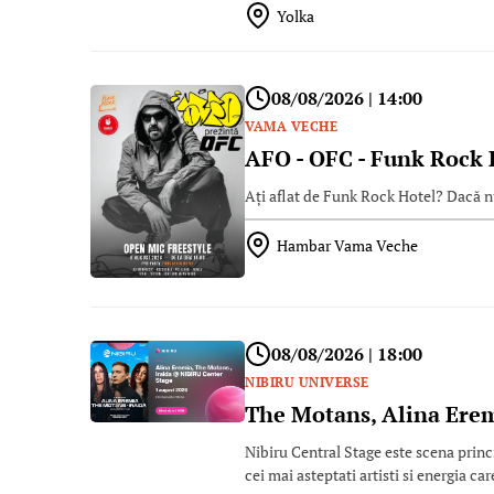
Yolka
08/08/2026 | 14:00
VAMA VECHE
AFO - OFC - Funk Rock 
Ați aflat de Funk Rock Hotel? Dacă nu,
Hambar Vama Veche
08/08/2026 | 18:00
NIBIRU UNIVERSE
The Motans, Alina Ere
Nibiru Central Stage este scena princ
cei mai asteptati artisti si energia c