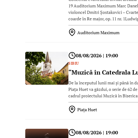
19 Auditorium Maximum Marc Danel, v
violoncel Dmitri Șostakovici – Cvartet
coarde în Re major, op. 11 nr. 1Ludw
Auditorium Maximum
08/08/2026 | 19:00
SIBIU
“Muzică în Catedrala L
De la începutul lunii mai şi până în 
Piaţa Huet va găzdui, o serie de 62 de 
cadrul proiectului Muzică în Biseric
Piaţa Huet
08/08/2026 | 19:00