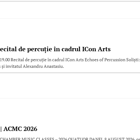
ecital de percuție în cadrul ICon Arts
19.00 Recital de percuție în cadrul ICon Arts Echoes of Percussion Soliști:
 și invitatul Alexandru Anastasiu.
 | ACMC 2026
cadia CHAMBER MUSIC CLASSES – 2026 QUATUOR DANEL 8 AUGUST 2026, o