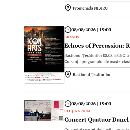
Promenada NIBIRU
08/08/2026 | 19:00
BRAŞOV
Echoes of Percussion: R
Bastionul Țesătorilor 08.08.2026 Ora 
Cursanții programului de masterclass
Bastionul Țesătorilor
08/08/2026 | 19:00
CLUJ-NAPOCA
Concert Quatuor Danel
Concertul cvartetului invitat ar