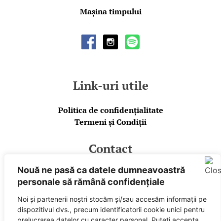
Mașina timpului
Link-uri utile
Politica de confidențialitate
Termeni și Condiții
Contact
Nouă ne pasă ca datele dumneavoastră
E-mail
personale să rămână confidențiale
Facebook
Spotify
Noi și partenerii noștri stocăm și/sau accesăm informații pe
dispozitivul dvs., precum identificatorii cookie unici pentru
Powered by
prelucrarea datelor cu caracter personal. Puteți accepta