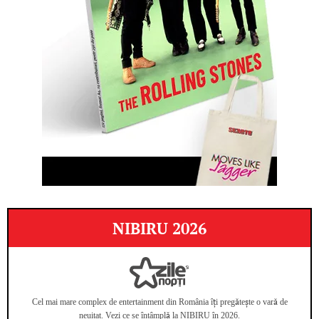
NIBIRU 2026
Cel mai mare complex de entertainment din România îți pregătește o vară de
neuitat. Vezi ce se întâmplă la NIBIRU în 2026.