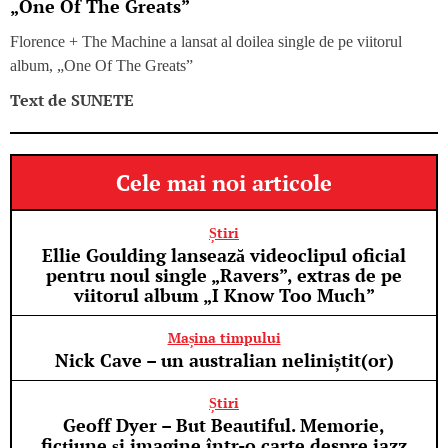
„One Of The Greats”
Florence + The Machine a lansat al doilea single de pe viitorul
album, „One Of The Greats”
Text de
SUNETE
Cele mai noi articole
Știri
Ellie Goulding lansează videoclipul oficial
pentru noul single „Ravers”, extras de pe
viitorul album „I Know Too Much”
Mașina timpului
Nick Cave – un australian neliniștit(or)
Știri
Geoff Dyer – But Beautiful. Memorie,
ficțiune și imagine într-o carte despre jazz