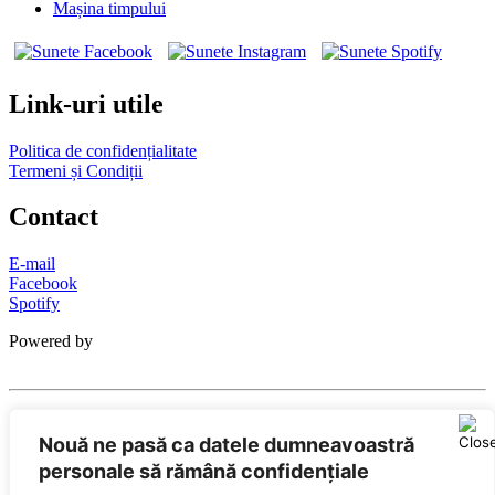
Mașina timpului
Link-uri utile
Politica de confidențialitate
Termeni și Condiții
Contact
E-mail
Facebook
Spotify
Powered by
SUNETE este marcă înregistrată City Guide Media SRL, RO
32408505
Nouă ne pasă ca datele dumneavoastră
personale să rămână confidențiale
Editor: City Guide Media SRL