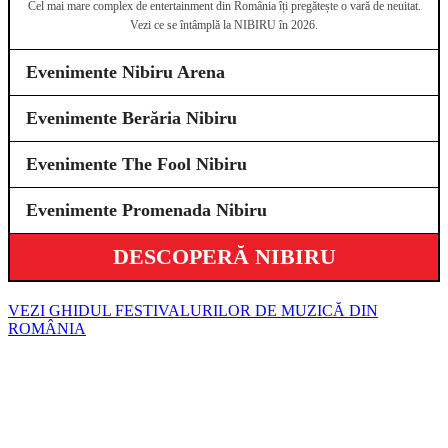
Cel mai mare complex de entertainment din România îți pregătește o vară de neuitat.
Vezi ce se întâmplă la NIBIRU în 2026.
Evenimente Nibiru Arena
Evenimente Berăria Nibiru
Evenimente The Fool Nibiru
Evenimente Promenada Nibiru
DESCOPERĂ NIBIRU
VEZI GHIDUL FESTIVALURILOR DE MUZICĂ DIN
ROMÂNIA