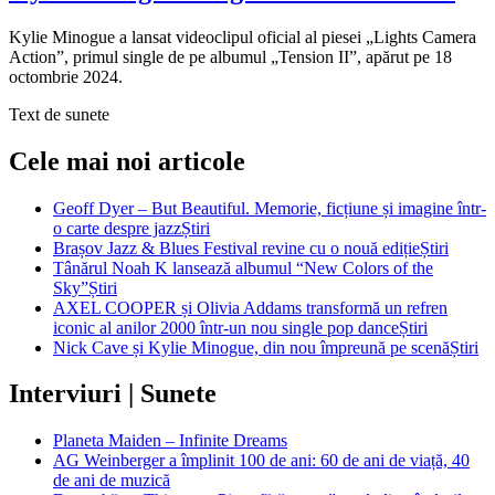
Kylie Minogue a lansat videoclipul oficial al piesei „Lights Camera
Action”, primul single de pe albumul „Tension II”, apărut pe 18
octombrie 2024.
Text de
sunete
Cele mai noi articole
Geoff Dyer – But Beautiful. Memorie, ficțiune și imagine într-
o carte despre jazz
Știri
Brașov Jazz & Blues Festival revine cu o nouă ediție
Știri
Tânărul Noah K lansează albumul “New Colors of the
Sky”
Știri
AXEL COOPER și Olivia Addams transformă un refren
iconic al anilor 2000 într-un nou single pop dance
Știri
Nick Cave și Kylie Minogue, din nou împreună pe scenă
Știri
Interviuri | Sunete
Planeta Maiden – Infinite Dreams
AG Weinberger a împlinit 100 de ani: 60 de ani de viață, 40
de ani de muzică