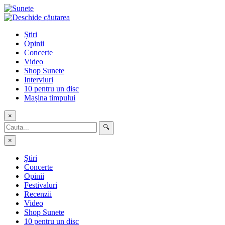
Skip
to
content
Știri
Opinii
Concerte
Video
Shop Sunete
Interviuri
10 pentru un disc
Mașina timpului
×
🔍
×
Știri
Concerte
Opinii
Festivaluri
Recenzii
Video
Shop Sunete
10 pentru un disc