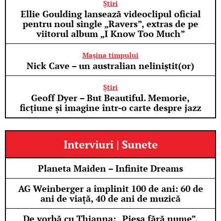
Știri
Ellie Goulding lansează videoclipul oficial
pentru noul single „Ravers”, extras de pe
viitorul album „I Know Too Much”
Mașina timpului
Nick Cave – un australian neliniștit(or)
Știri
Geoff Dyer – But Beautiful. Memorie,
ficțiune și imagine într-o carte despre jazz
Interviuri | Sunete
Planeta Maiden – Infinite Dreams
AG Weinberger a împlinit 100 de ani: 60 de
ani de viață, 40 de ani de muzică
De vorbă cu Thianna: „Piesa fără nume”,