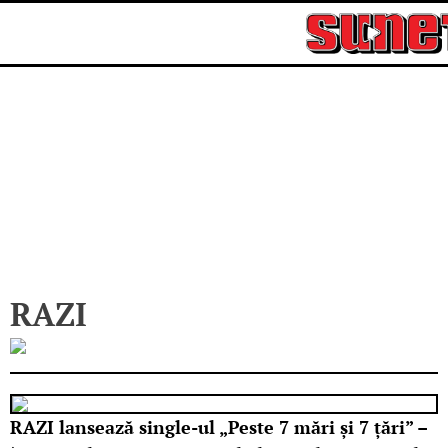
Skip
to
content
RAZI
RAZI lansează single-ul „Peste 7 mări și 7 țări” –