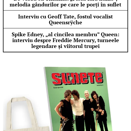
melodia gândurilor pe care le porți în suflet
Interviu cu Geoff Tate, fostul vocalist
Queensrÿche
Spike Edney, „al cincilea membru” Queen:
interviu despre Freddie Mercury, turneele
legendare și viitorul trupei