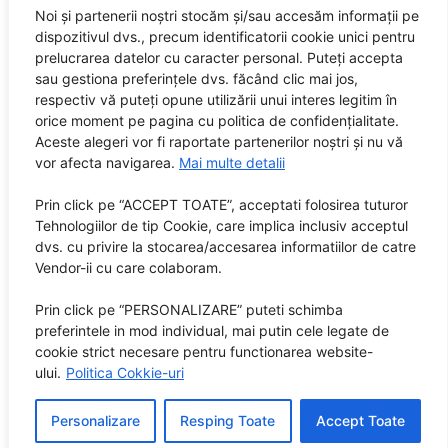
RO 32408505
Noi și partenerii noștri stocăm și/sau accesăm informații pe
dispozitivul dvs., precum identificatorii cookie unici pentru
prelucrarea datelor cu caracter personal. Puteți accepta
Editor: City Guide Media SRL
sau gestiona preferințele dvs. făcând clic mai jos,
Sediul central: Brașov, Str. Octavian Goga nr. 9, bl. 290
respectiv vă puteți opune utilizării unui interes legitim în
orice moment pe pagina cu politica de confidențialitate.
Aceste alegeri vor fi raportate partenerilor noștri și nu vă
vor afecta navigarea.
Mai multe detalii
Prin click pe “ACCEPT TOATE”, acceptati folosirea tuturor
Tehnologiilor de tip Cookie, care implica inclusiv acceptul
dvs. cu privire la stocarea/accesarea informatiilor de catre
Vendor-ii cu care colaboram.
Prin click pe “PERSONALIZARE” puteti schimba
preferintele in mod individual, mai putin cele legate de
cookie strict necesare pentru functionarea website-
ului.
Politica Cokkie-uri
Personalizare
Resping Toate
Accept Toate