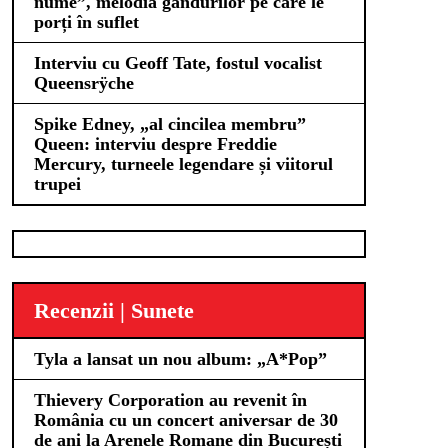
nume”, melodia gândurilor pe care le
porți în suflet
Interviu cu Geoff Tate, fostul vocalist
Queensrÿche
Spike Edney, „al cincilea membru”
Queen: interviu despre Freddie
Mercury, turneele legendare și viitorul
trupei
Recenzii | Sunete
Tyla a lansat un nou album: „A*Pop”
Thievery Corporation au revenit în
România cu un concert aniversar de 30
de ani la Arenele Romane din București