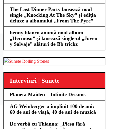
The Last Dinner Party lansează noul
single „Knocking At The Sky” și ediția
deluxe a albumului „From The Pyre”
benny blanco anunță noul album
„Hermoso” și lansează single-ul „Joven
y Salvaje” alături de Bb trickz
Interviuri | Sunete
Planeta Maiden – Infinite Dreams
AG Weinberger a împlinit 100 de ani:
60 de ani de viață, 40 de ani de muzică
De vorbă cu Thianna: „Piesa fără