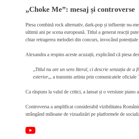
„Choke Me”: mesaj și controverse
Piesa combină rock alternativ, dark-pop și influențe nu-me
ultimii ani pe scena europeană. Titlul a generat reacții put
chiar retragerea melodiei din concurs, invocând potențiale i
Alexandra a respins aceste acuzații, explicând că piesa des
„
Titlul nu are un sens literal, ci descrie senzația de a f
exterior
„, a transmis artista prin comunicatele oficial
Ca răspuns la valul de critici, a lansat și o versiune piano 
Controversa a amplificat considerabil vizibilitatea României 
strângând milioane de vizualizări pe platformele de sociali