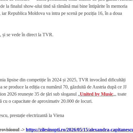
e de la finalul show-ului tind să rămână mai bine întipărite în memoria
, iar Republica Moldova va intra pe scenă pe poziția 16, în a doua
, și se vede în direct la TVR.
ânia lipsise din competiție în 2024 și 2025, TVR invocând dificultăți
rea se produce la ediția cu numărul 70, găzduită de Austria după ce JJ
ion 2026 reunește 35 de țări sub sloganul „
United by Music
„, toate
ă cu o capacitate de aproximativ 20.000 de locuri.
urovisionul ->
https://zilesinopti.ro/2026/05/15/alexandra-capitanesc