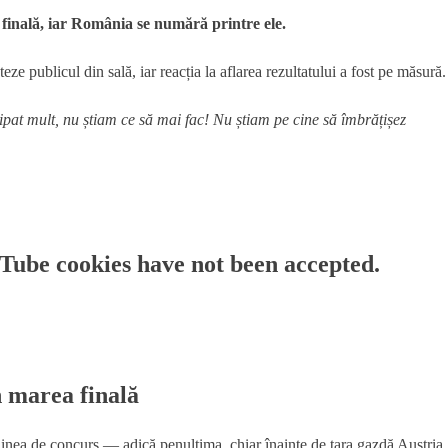
a finală, iar România se numără printre ele.
eze publicul din sală, iar reacția la aflarea rezultatului a fost pe măsură.
at mult, nu știam ce să mai fac! Nu știam pe cine să îmbrățișez
uTube cookies have not been accepted.
n marea finală
rdinea de concurs — adică penultima, chiar înainte de țara gazdă Austria.