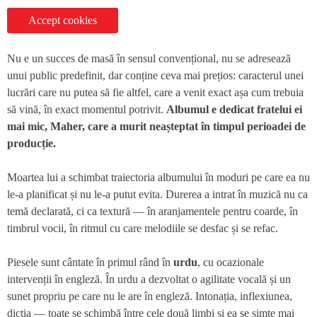
Accept cookies
Nu e un succes de masă în sensul convențional, nu se adresează
unui public predefinit, dar conține ceva mai prețios: caracterul unei
lucrări care nu putea să fie altfel, care a venit exact așa cum trebuia
să vină, în exact momentul potrivit.
Albumul e dedicat fratelui ei
mai mic, Maher, care a murit neașteptat în timpul perioadei de
producție.
Moartea lui a schimbat traiectoria albumului în moduri pe care ea nu
le-a planificat și nu le-a putut evita. Durerea a intrat în muzică nu ca
temă declarată, ci ca textură — în aranjamentele pentru coarde, în
timbrul vocii, în ritmul cu care melodiile se desfac și se refac.
Piesele sunt cântate în primul rând în
urdu
, cu ocazionale
intervenții în engleză. În urdu a dezvoltat o agilitate vocală și un
sunet propriu pe care nu le are în engleză. Intonația, inflexiunea,
dicția — toate se schimbă între cele două limbi și ea se simte mai