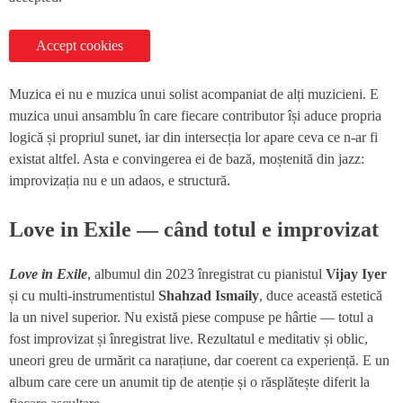
Accept cookies
Muzica ei nu e muzica unui solist acompaniat de alți muzicieni. E
muzica unui ansamblu în care fiecare contributor își aduce propria
logică și propriul sunet, iar din intersecția lor apare ceva ce n-ar fi
existat altfel. Asta e convingerea ei de bază, moștenită din jazz:
improvizația nu e un adaos, e structură.
Love in Exile — când totul e improvizat
Love in Exile
, albumul din 2023 înregistrat cu pianistul
Vijay Iyer
și cu multi-instrumentistul
Shahzad Ismaily
, duce această estetică
la un nivel superior. Nu există piese compuse pe hârtie — totul a
fost improvizat și înregistrat live. Rezultatul e meditativ și oblic,
uneori greu de urmărit ca narațiune, dar coerent ca experiență. E un
album care cere un anumit tip de atenție și o răsplătește diferit la