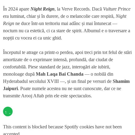
În 2024 apare
Night Reign
, la Verve Records. Dacă
Vulture Prince
era luminat, chiar și în durere, de o melancolie care respiră,
Night
Reign
ne duce într-un teritoriu mai adânc și mai întunecat —
nocturn nu ca estetică, ci ca stare de spirit. Albumul e o traversare a
nopții cu vocea ei ca unic ghid.
Începutul te atrage ca printr-o perdea, apoi treci prin tot felul de stări
amortizate de o exprimare intensă, profundă, dar ciudat de
confortabilă. Piese standard de jazz, interogări ale iubirii,
monoloage după
Mah Laqa Bai Chanda
— o nobilă din
Hyderabadul secolului XVIII —, și un final pe versuri de
Shamim
Jaipuri
. Poate numele acestea nu ne sunt cunoscute, dar ce ne
transmite Arooj Aftab prin ele este spectaculos.
This content is blocked because Spotify cookies have not been
accepted.