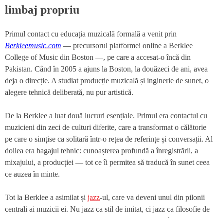
limbaj propriu
Primul contact cu educația muzicală formală a venit prin
Berkleemusic.com
— precursorul platformei online a Berklee
College of Music din Boston —, pe care a accesat-o încă din
Pakistan. Când în 2005 a ajuns la Boston, la douăzeci de ani, avea
deja o direcție. A studiat producție muzicală și inginerie de sunet, o
alegere tehnică deliberată, nu pur artistică.
De la Berklee a luat două lucruri esențiale. Primul era contactul cu
muzicieni din zeci de culturi diferite, care a transformat o călătorie
pe care o simțise ca solitară într-o rețea de referințe și conversații. Al
doilea era bagajul tehnic: cunoașterea profundă a înregistrării, a
mixajului, a producției — tot ce îi permitea să traducă în sunet ceea
ce auzea în minte.
Tot la Berklee a asimilat și
jazz
-ul, care va deveni unul din pilonii
centrali ai muzicii ei. Nu jazz ca stil de imitat, ci jazz ca filosofie de