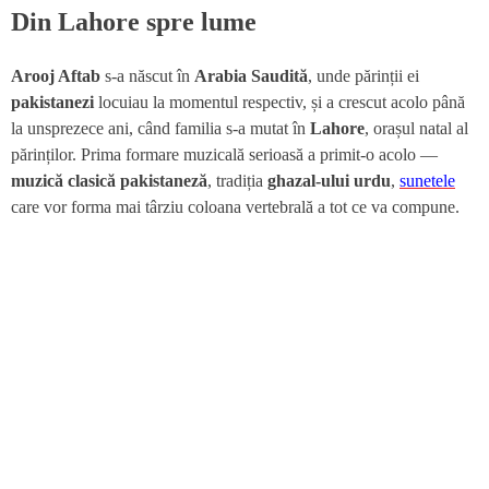
Din Lahore spre lume
Arooj Aftab
s-a născut în
Arabia Saudită
, unde părinții ei
pakistanezi
locuiau la momentul respectiv, și a crescut acolo până
la unsprezece ani, când familia s-a mutat în
Lahore
, orașul natal al
părinților. Prima formare muzicală serioasă a primit-o acolo —
muzică clasică pakistaneză
, tradiția
ghazal-ului urdu
,
sunetele
care vor forma mai târziu coloana vertebrală a tot ce va compune.