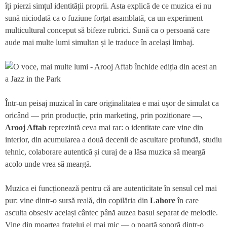
îți pierzi simțul identității proprii. Asta explică de ce muzica ei nu
sună niciodată ca o fuziune forțat asamblată, ca un experiment
multicultural conceput să bifeze rubrici. Sună ca o persoană care
aude mai multe lumi simultan și le traduce în același limbaj.
Într-un peisaj muzical în care originalitatea e mai ușor de simulat ca
oricând — prin producție, prin marketing, prin poziționare —,
Arooj Aftab
reprezintă ceva mai rar: o identitate care vine din
interior, din acumularea a două decenii de ascultare profundă, studiu
tehnic, colaborare autentică și curaj de a lăsa muzica să meargă
acolo unde vrea să meargă.
Muzica ei funcționează pentru că are autenticitate în sensul cel mai
pur: vine dintr-o sursă reală, din copilăria din
Lahore
în care
asculta obsesiv același cântec până auzea basul separat de melodie.
Vine din moartea fratelui ei mai mic — o poartă sonoră dintr-o