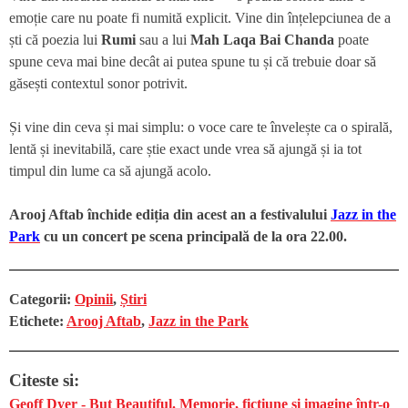
emoție care nu poate fi numită explicit. Vine din înțelepciunea de a
ști că poezia lui
Rumi
sau a lui
Mah Laqa Bai Chanda
poate
spune ceva mai bine decât ai putea spune tu și că trebuie doar să
găsești contextul sonor potrivit.
Și vine din ceva și mai simplu: o voce care te învelește ca o spirală,
lentă și inevitabilă, care știe exact unde vrea să ajungă și ia tot
timpul din lume ca să ajungă acolo.
Arooj Aftab închide ediția din acest an a festivalului
Jazz in the
Park
cu un concert pe scena principală de la ora 22.00.
Categorii:
Opinii
,
Știri
Etichete:
Arooj Aftab
,
Jazz in the Park
Citeste si:
Geoff Dyer - But Beautiful. Memorie, ficțiune și imagine într-o