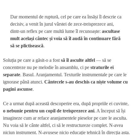
Dar momentul de ruptură, cel pe care ea însăși îl descrie ca
decisiv, a venit în jurul vârstei de zece-treisprezece ani,
dintr-un reflex pe care multă lume îl recunoaște:
ascultase
mult același cântec și voia să îl audă în continuare fără
să se plictisească
.
Soluția pe care a găsit-o a fost
să îl asculte altfel
— să se
concentreze nu pe melodie în ansamblu, ci pe
straturile ei
separate
. Basul. Aranjamentul. Texturile instrumentale pe care le
ignorase până atunci.
Cântecele s-au deschis ca niște volume cu
pagini ascunse
.
Ce a urmat după această descoperire era, după propriile ei cuvinte,
o nebunie pentru un copil de treisprezece ani
. A început să își
imagineze cum ar reface aranjamentele pieselor pe care le asculta.
Nu voia să le cânte altfel, ci să le restructureze complet. N-avea
niciun instrument. N-avusese nicio educație tehnică în direcția asta.