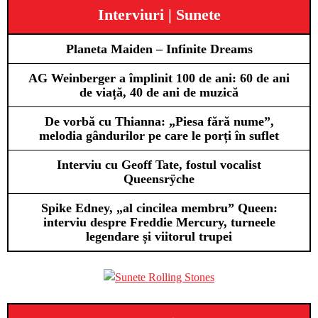
Interviuri | Sunete
Planeta Maiden – Infinite Dreams
AG Weinberger a împlinit 100 de ani: 60 de ani
de viață, 40 de ani de muzică
De vorbă cu Thianna: „Piesa fără nume”,
melodia gândurilor pe care le porți în suflet
Interviu cu Geoff Tate, fostul vocalist
Queensrÿche
Spike Edney, „al cincilea membru” Queen:
interviu despre Freddie Mercury, turneele
legendare și viitorul trupei