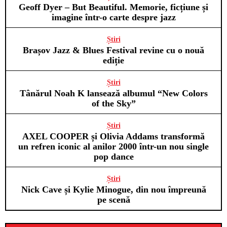
Geoff Dyer – But Beautiful. Memorie, ficțiune și
imagine într-o carte despre jazz
Știri
Brașov Jazz & Blues Festival revine cu o nouă
ediție
Știri
Tânărul Noah K lansează albumul “New Colors
of the Sky”
Știri
AXEL COOPER și Olivia Addams transformă
un refren iconic al anilor 2000 într-un nou single
pop dance
Știri
Nick Cave și Kylie Minogue, din nou împreună
pe scenă