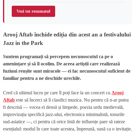
Vezi tot rezumatul
Arooj Aftab închide ediția din acest an a festivalului
Jazz in the Park
Suntem programați să percepem necunoscutul ca pe o
amenințare și să îl ocolim. De aceea artiștii care realizează
fuziuni reușite sunt miracole — ei fac necunoscutul suficient de
familiar pentru a ne deschide urechile.
Cred că ultimul lucru pe care îl poți face la un concert cu
Arooj
Aftab
este să încerci să îi clasifici muzica. Nu pentru că n-ar putea
fi descrisă — vocea ei densă și limpede, poezia urdu medievală,
improvizația specifică jazz-ului, electronica minimalistă, tonurile
sud-asiatice —, ci pentru că orice listă de influențe pare să rateze
esențialul: modul în care toate acestea, împreună, sună ca o invitație.