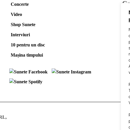
Co
Concerte
Video
E-m
Shop Sunete
Fac
Spo
Interviuri
10 pentru un disc
Pow
Mașina timpului
SRL,