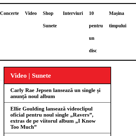
Concerte
Video
Shop
Interviuri
10
Mașina
Sunete
pentru
timpului
un
disc
Video | Sunete
Carly Rae Jepsen lansează un single și
anunță noul album
Ellie Goulding lansează videoclipul
oficial pentru noul single „Ravers”,
extras de pe viitorul album „I Know
Too Much”