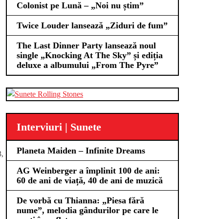
Colonist pe Lună – „Noi nu știm”
Twice Louder lansează „Ziduri de fum”
The Last Dinner Party lansează noul
single „Knocking At The Sky” și ediția
deluxe a albumului „From The Pyre”
Interviuri | Sunete
Planeta Maiden – Infinite Dreams
3,
AG Weinberger a împlinit 100 de ani:
60 de ani de viață, 40 de ani de muzică
De vorbă cu Thianna: „Piesa fără
nume”, melodia gândurilor pe care le