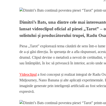
Dimitri’s Bats, una dintre cele mai interesan
lansat videoclipul oficial al piesei „Tarot” –
solistului și producătorului trupei, Radu Osaci
Piesa „Tarot” explorează tema căutării de sens într-o lume 
de a-și găsi direcția. În speranța de a afla răspunsuri, acest
drumul. Clipul devine o metaforă a nevoii de certitudini, v
sau întâmplări, în loc să privească în interior, acolo unde se
Videoclipul
a fost conceput și realizat integral de Radu 
Midjourney, Nano Banana și alte aplicații experimentale. 
imaginile generate prin inteligență artificială au fost selec
expresivă.