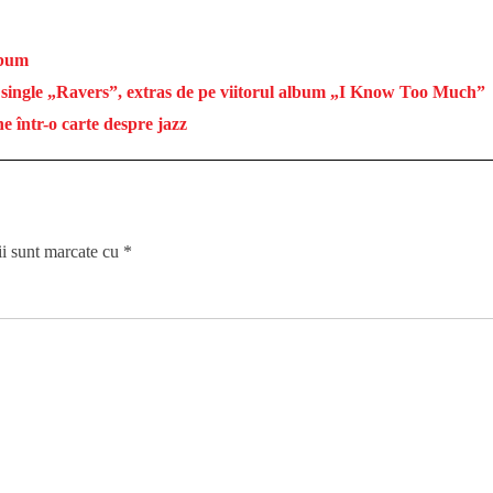
lbum
ul single „Ravers”, extras de pe viitorul album „I Know Too Much”
e într-o carte despre jazz
ii sunt marcate cu
*