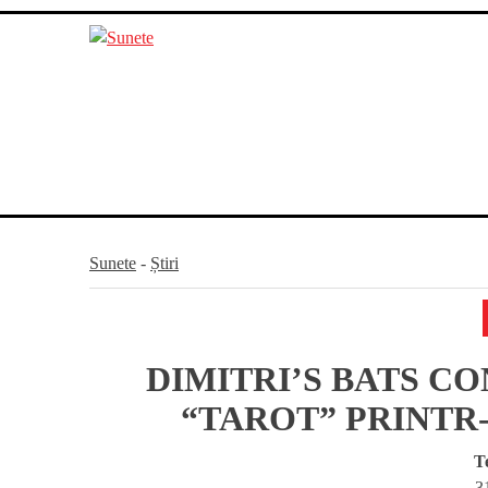
Skip
to
content
Sunete
-
Știri
DIMITRI’S BATS C
“TAROT” PRINTR-
T
3