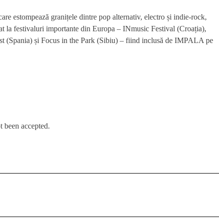
care estompează granițele dintre pop alternativ, electro și indie-rock,
t la festivaluri importante din Europa – INmusic Festival (Croația),
st (Spania) și Focus in the Park (Sibiu) – fiind inclusă de IMPALA pe
t been accepted.