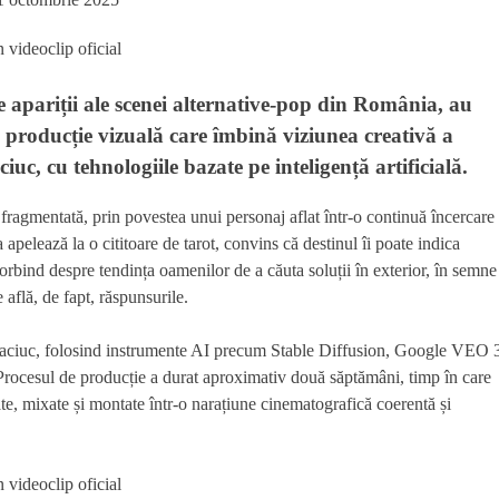
te apariții ale scenei alternative-pop din România, au
 o producție vizuală care îmbină viziunea creativă a
uc, cu tehnologiile bazate pe inteligență artificială.
fragmentată, prin povestea unui personaj aflat într-o continuă încercare
a apelează la o cititoare de tarot, convins că destinul îi poate indica
orbind despre tendința oamenilor de a căuta soluții în exterior, în semne
 află, de fapt, răspunsurile.
Osaciuc, folosind instrumente AI precum Stable Diffusion, Google VEO 
Procesul de producție a durat aproximativ două săptămâni, timp în care
tate, mixate și montate într-o narațiune cinematografică coerentă și