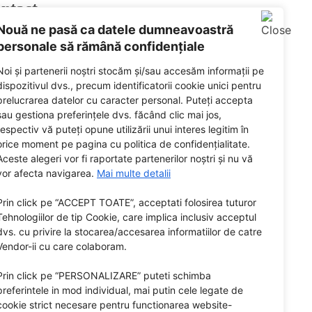
ntact
Nouă ne pasă ca datele dumneavoastră
ail
personale să rămână confidențiale
ebook
Noi și partenerii noștri stocăm și/sau accesăm informații pe
tify
dispozitivul dvs., precum identificatorii cookie unici pentru
prelucrarea datelor cu caracter personal. Puteți accepta
ered by
sau gestiona preferințele dvs. făcând clic mai jos,
respectiv vă puteți opune utilizării unui interes legitim în
orice moment pe pagina cu politica de confidențialitate.
Aceste alegeri vor fi raportate partenerilor noștri și nu vă
vor afecta navigarea.
Mai multe detalii
Prin click pe “ACCEPT TOATE”, acceptati folosirea tuturor
Tehnologiilor de tip Cookie, care implica inclusiv acceptul
dvs. cu privire la stocarea/accesarea informatiilor de catre
Vendor-ii cu care colaboram.
Prin click pe “PERSONALIZARE” puteti schimba
preferintele in mod individual, mai putin cele legate de
cookie strict necesare pentru functionarea website-