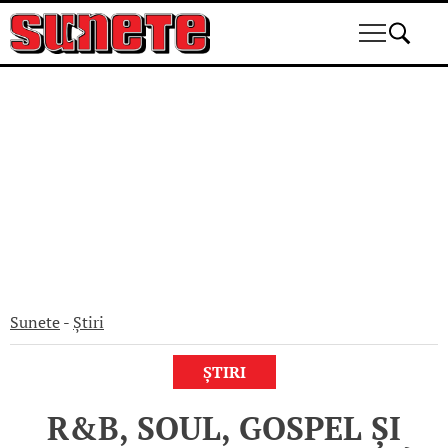
Skip
to
content
Sunete
-
Știri
ȘTIRI
R&B, SOUL, GOSPEL ȘI