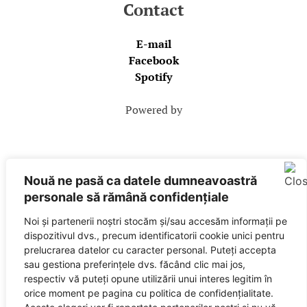
Contact
E-mail
Facebook
Spotify
Powered by
Nouă ne pasă ca datele dumneavoastră
personale să rămână confidențiale
SUNETE este marcă înregistrată City Guide Media SRL,
RO 32408505
Noi și partenerii noștri stocăm și/sau accesăm informații pe
dispozitivul dvs., precum identificatorii cookie unici pentru
prelucrarea datelor cu caracter personal. Puteți accepta
Editor: City Guide Media SRL
sau gestiona preferințele dvs. făcând clic mai jos,
Sediul central: Brașov, Str. Octavian Goga nr. 9, bl. 290
respectiv vă puteți opune utilizării unui interes legitim în
orice moment pe pagina cu politica de confidențialitate.