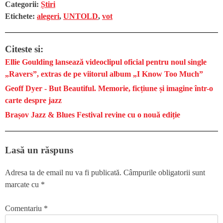
Categorii:
Știri
Etichete:
alegeri
,
UNTOLD
,
vot
Citeste si:
Ellie Goulding lansează videoclipul oficial pentru noul single
„Ravers”, extras de pe viitorul album „I Know Too Much”
Geoff Dyer - But Beautiful. Memorie, ficțiune și imagine într-o
carte despre jazz
Brașov Jazz & Blues Festival revine cu o nouă ediție
Lasă un răspuns
Adresa ta de email nu va fi publicată.
Câmpurile obligatorii sunt
marcate cu
*
Comentariu
*