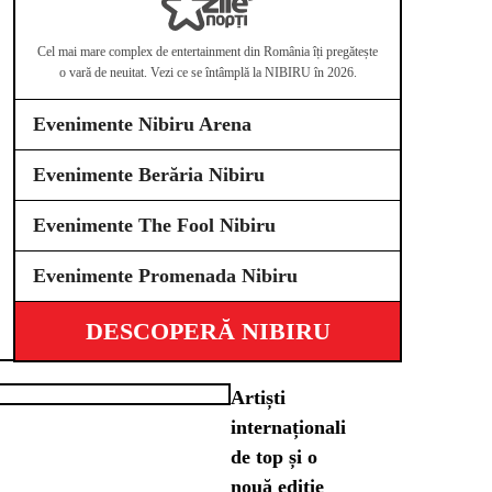
O listă cu
festivalurile
Cel mai mare complex de entertainment din România îți pregătește
o vară de neuitat. Vezi ce se întâmplă la NIBIRU în 2026.
de jazz &
blues din
Evenimente Nibiru Arena
România, de
neratat în
Evenimente Berăria Nibiru
2026,
prezentate în
Evenimente The Fool Nibiru
ordine
cronologică.
Evenimente Promenada Nibiru
Text de
SUNETE
DESCOPERĂ NIBIRU
Artiști
internaționali
de top și o
nouă ediție