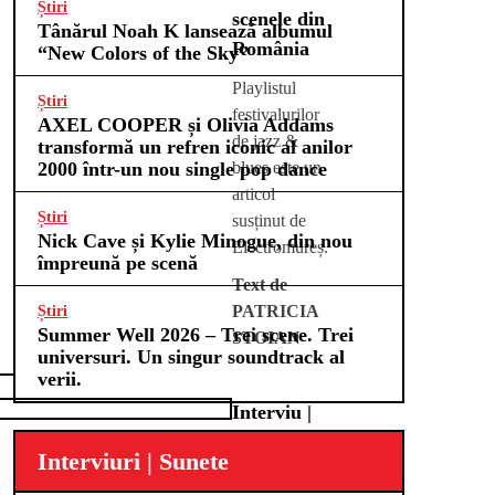
Știri
scenele din
Tânărul Noah K lansează albumul
România
“New Colors of the Sky”
Playlistul
Știri
festivalurilor
AXEL COOPER și Olivia Addams
de jazz &
transformă un refren iconic al anilor
2000 într-un nou single pop dance
blues este un
articol
Știri
susținut de
Nick Cave și Kylie Minogue, din nou
Electromureș.
împreună pe scenă
Text de
PATRICIA
Știri
Summer Well 2026 – Trei scene. Trei
STOIAN
universuri. Un singur soundtrack al
verii.
Interviu |
Eric
Interviuri | Sunete
Sardinas: