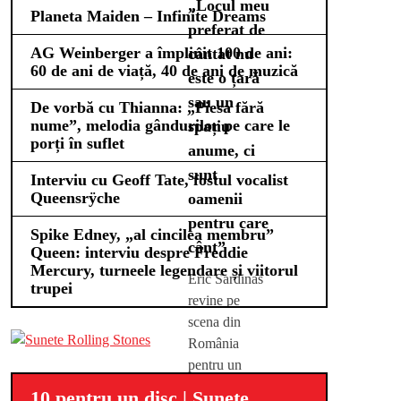
„Locul meu
Planeta Maiden – Infinite Dreams
preferat de
AG Weinberger a împlinit 100 de ani:
cântat nu
60 de ani de viață, 40 de ani de muzică
este o țară
sau un
De vorbă cu Thianna: „Piesa fără
nume”, melodia gândurilor pe care le
spațiu
porți în suflet
anume, ci
sunt
Interviu cu Geoff Tate, fostul vocalist
Queensrÿche
oamenii
pentru care
Spike Edney, „al cincilea membru”
cânt”
Queen: interviu despre Freddie
Mercury, turneele legendare și viitorul
Eric Sardinas
trupei
revine pe
scena din
România
pentru un
concert
10 pentru un disc | Sunete