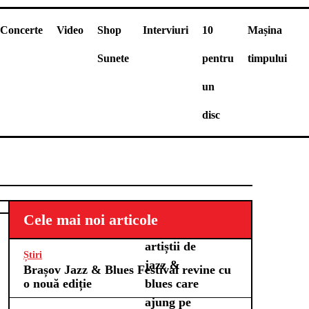
Concerte
Video
Shop
Interviuri
10
Mașina
Sunete
pentru
timpului
un
disc
10 pentru
Cele mai noi articole
un disc –
artiștii de
Știri
jazz &
Brașov Jazz & Blues Festival revine cu
o nouă ediție
blues care
ajung pe