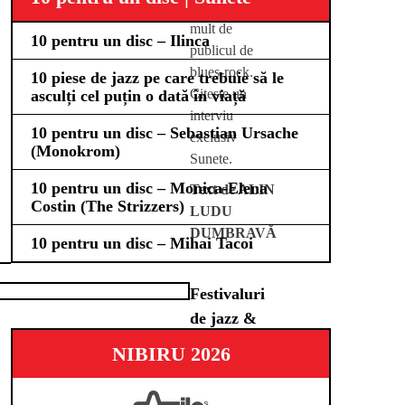
așteptat de
mult de
10 pentru un disc – Ilinca
publicul de
blues-rock.
10 piese de jazz pe care trebuie să le
Citește un
asculți cel puțin o dată în viață
interviu
10 pentru un disc – Sebastian Ursache
exclusiv
(Monokrom)
Sunete.
10 pentru un disc – Monica-Elena
Text de
ALIN
Costin (The Strizzers)
LUDU
DUMBRAVĂ
10 pentru un disc – Mihai Tacoi
Festivaluri
de jazz &
blues de
NIBIRU 2026
urmărit în
2026