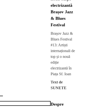
electrizantă
Brașov Jazz
& Blues
Festival
Brașov Jazz &
Blues Festival
#13: Artiști
internaționali de
top și o nouă
ediție
electrizantă în
Piața Sf. Ioan
Text de
SUNETE
Despre