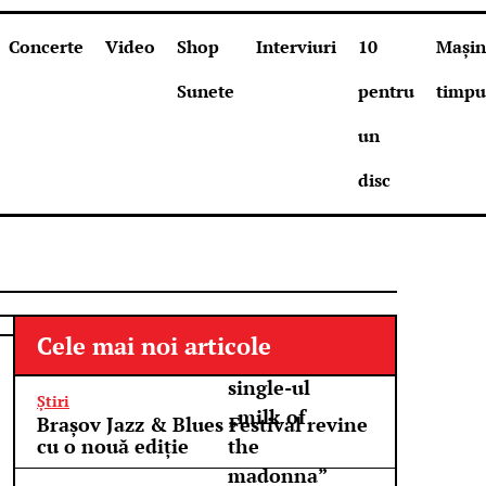
Concerte
Video
Shop
Interviuri
10
Mașin
Sunete
pentru
timpu
un
disc
Deftones
Cele mai noi articole
lansează
single-ul
Știri
„milk of
Brașov Jazz & Blues Festival revine
cu o nouă ediție
the
madonna”