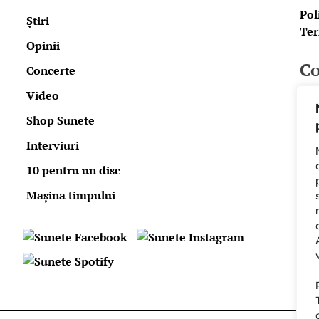
Pol
Știri
Ter
Opinii
Co
Concerte
Video
E-m
Shop Sunete
Fa
Spo
Interviuri
10 pentru un disc
Pow
Mașina timpului