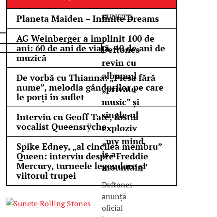
Text de
SUNETE
Planeta Maiden – Infinite Dreams
AG Weinberger a împlinit 100 de
ani: 60 de ani de viață, 40 de ani de
Deftones
muzică
revin cu
albumul
De vorbă cu Thianna: „Piesa fără
nume”, melodia gândurilor pe care
„private
le porți în suflet
music” și
single-ul
Interviu cu Geoff Tate, fostul
vocalist Queensrÿche
exploziv
„my mind
Spike Edney, „al cincilea membru”
is a
Queen: interviu despre Freddie
Mercury, turneele legendare și
mountain”
viitorul trupei
Deftones
anunță
oficial