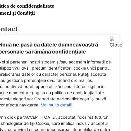
itica de confidențialitate
meni și Condiții
ntact
ail
Nouă ne pasă ca datele dumneavoastră
cebook
personale să rămână confidențiale
tify
Noi și partenerii noștri stocăm și/sau accesăm informații pe
dispozitivul dvs., precum identificatorii cookie unici pentru
ered by
prelucrarea datelor cu caracter personal. Puteți accepta
sau gestiona preferințele dvs. făcând clic mai jos,
respectiv vă puteți opune utilizării unui interes legitim în
orice moment pe pagina cu politica de confidențialitate.
Aceste alegeri vor fi raportate partenerilor noștri și nu vă
vor afecta navigarea.
Mai multe detalii
Prin click pe “ACCEPT TOATE”, acceptati folosirea tuturor
Tehnologiilor de tip Cookie, care implica inclusiv acceptul
dvs. cu privire la stocarea/accesarea informatiilor de catre