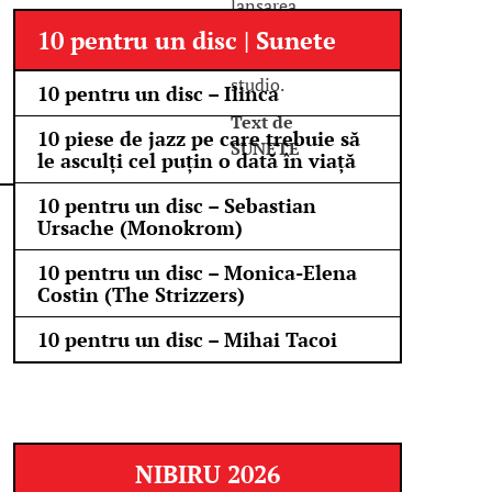
lansarea
unui nou
10 pentru un disc | Sunete
album de
studio.
10 pentru un disc – Ilinca
Text de
10 piese de jazz pe care trebuie să
SUNETE
le asculți cel puțin o dată în viață
10 pentru un disc – Sebastian
Ursache (Monokrom)
10 pentru un disc – Monica-Elena
Costin (The Strizzers)
10 pentru un disc – Mihai Tacoi
NIBIRU 2026