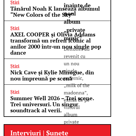
Știri
înainte de
Tânărul Noah K lansează albumul
noul
“New Colors of the Sky”
album
Știri
„private
AXEL COOPER și Olivia Addams
music”
transformă un refren iconic al
anilor 2000 într-un nou single pop
Deftones au
dance
revenit cu
un nou
Știri
single
Nick Cave și Kylie Minogue, din
nou împreună pe scenă
puternic,
„milk of the
Știri
madonna”,
Summer Well 2026 – Trei scene.
extras de pe
Trei universuri. Un singur
viitorul
soundtrack al verii.
album
private
music
Interviuri | Sunete