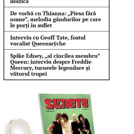
muzică
De vorbă cu Thianna: „Piesa fără
nume”, melodia gândurilor pe care
le porți în suflet
Interviu cu Geoff Tate, fostul
vocalist Queensrÿche
Spike Edney, „al cincilea membru”
Queen: interviu despre Freddie
Mercury, turneele legendare și
viitorul trupei