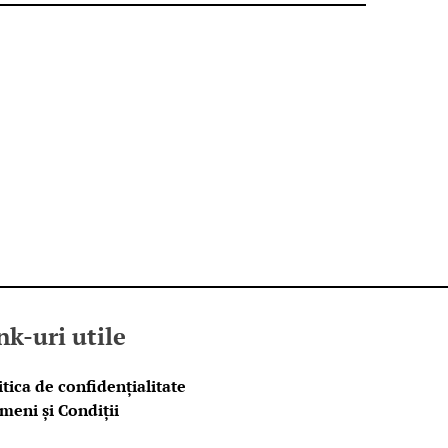
nk-uri utile
itica de confidențialitate
meni și Condiții