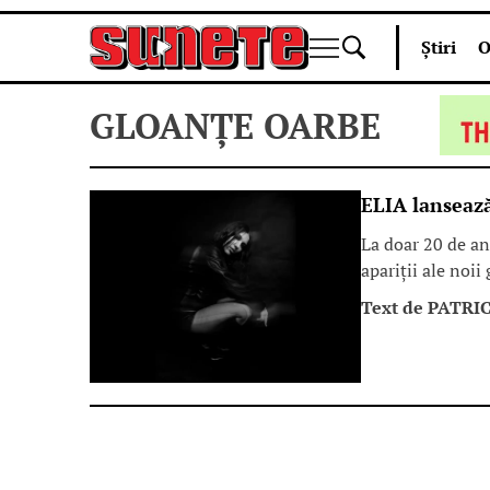
Skip
Știri
O
to
content
GLOANȚE OARBE
ELIA lansează
La doar 20 de an
apariții ale noi
Text de
PATRIC