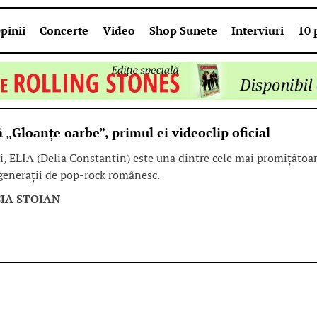
pinii
Concerte
Video
Shop Sunete
Interviuri
10 
 „Gloanțe oarbe”, primul ei videoclip oficial
i, ELIA (Delia Constantin) este una dintre cele mai promițătoa
i generații de pop-rock românesc.
IA STOIAN