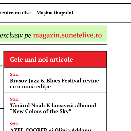
pentru un disc
Mașina timpului
Cele mai noi articole
re
Știri
Brașov Jazz & Blues Festival revine
cu o nouă ediție
Știri
Tânărul Noah K lansează albumul
“New Colors of the Sky”
Știri
AXEL COOPER și Olivia Addams