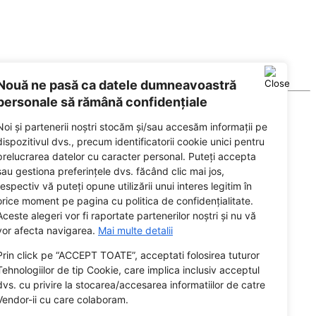
Nouă ne pasă ca datele dumneavoastră
personale să rămână confidențiale
Noi și partenerii noștri stocăm și/sau accesăm informații pe
dispozitivul dvs., precum identificatorii cookie unici pentru
prelucrarea datelor cu caracter personal. Puteți accepta
sau gestiona preferințele dvs. făcând clic mai jos,
respectiv vă puteți opune utilizării unui interes legitim în
orice moment pe pagina cu politica de confidențialitate.
Aceste alegeri vor fi raportate partenerilor noștri și nu vă
vor afecta navigarea.
Mai multe detalii
Prin click pe “ACCEPT TOATE”, acceptati folosirea tuturor
Tehnologiilor de tip Cookie, care implica inclusiv acceptul
dvs. cu privire la stocarea/accesarea informatiilor de catre
Vendor-ii cu care colaboram.