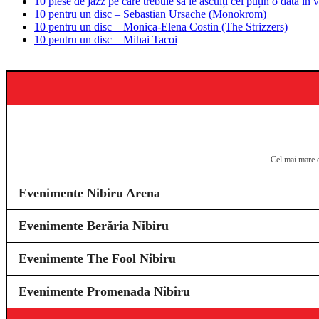
10 piese de jazz pe care trebuie să le asculți cel puțin o dată în v
10 pentru un disc – Sebastian Ursache (Monokrom)
10 pentru un disc – Monica-Elena Costin (The Strizzers)
10 pentru un disc – Mihai Tacoi
Cel mai mare c
Evenimente Nibiru Arena
Evenimente Berăria Nibiru
Evenimente The Fool Nibiru
Evenimente Promenada Nibiru