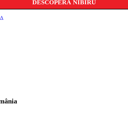
DESCOPERĂ NIBIRU
IA
omânia