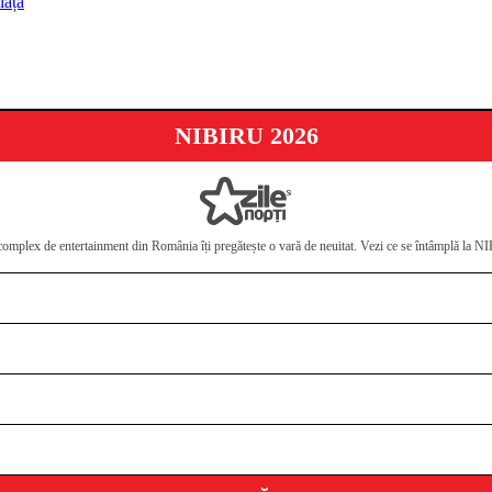
iață
NIBIRU 2026
omplex de entertainment din România îți pregătește o vară de neuitat. Vezi ce se întâmplă la 