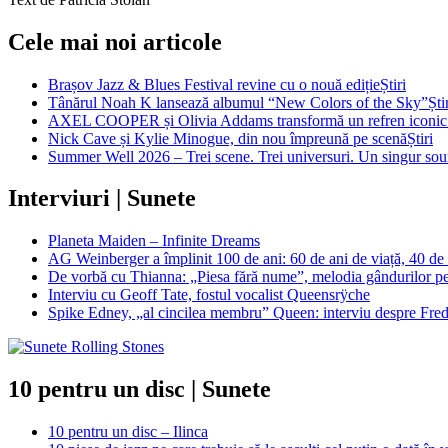
Cele mai noi articole
Brașov Jazz & Blues Festival revine cu o nouă ediție
Știri
Tânărul Noah K lansează albumul “New Colors of the Sky”
Ști
AXEL COOPER și Olivia Addams transformă un refren iconic al
Nick Cave și Kylie Minogue, din nou împreună pe scenă
Știri
Summer Well 2026 – Trei scene. Trei universuri. Un singur soun
Interviuri | Sunete
Planeta Maiden – Infinite Dreams
AG Weinberger a împlinit 100 de ani: 60 de ani de viață, 40 de
De vorbă cu Thianna: „Piesa fără nume”, melodia gândurilor pe c
Interviu cu Geoff Tate, fostul vocalist Queensrÿche
Spike Edney, „al cincilea membru” Queen: interviu despre Freddi
10 pentru un disc | Sunete
10 pentru un disc – Ilinca