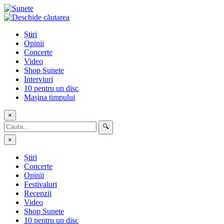
Skip
to
content
Știri
Opinii
Concerte
Video
Shop Sunete
Interviuri
10 pentru un disc
Mașina timpului
×
🔍
×
Știri
Concerte
Opinii
Festivaluri
Recenzii
Video
Shop Sunete
10 pentru un disc