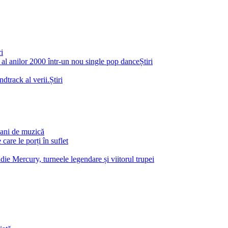
ri
 anilor 2000 într-un nou single pop dance
Știri
dtrack al verii.
Știri
 ani de muzică
are le porți în suflet
e Mercury, turneele legendare și viitorul trupei