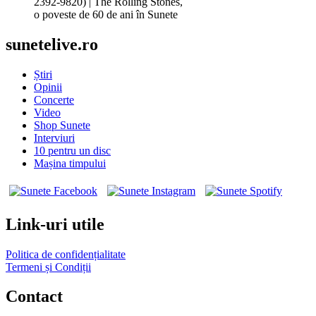
2392-9820) | The Rolling Stones,
o poveste de 60 de ani în Sunete
sunetelive.ro
Știri
Opinii
Concerte
Video
Shop Sunete
Interviuri
10 pentru un disc
Mașina timpului
Link-uri utile
Politica de confidențialitate
Termeni și Condiții
Contact