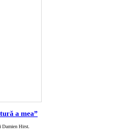
atură a mea”
ui Damien Hirst.