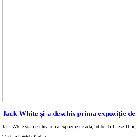
Jack White și-a deschis prima expoziție de
Jack White și-a deschis prima expoziție de artă, intitulată These Th
Text de
Patricia Stoian