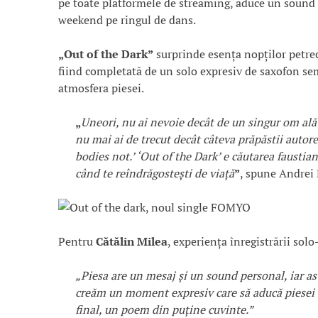
pe toate platformele de streaming, aduce un sound d
weekend pe ringul de dans.
„Out of the Dark”
surprinde esența nopților petrecu
fiind completată de un solo expresiv de saxofon s
atmosfera piesei.
„
Uneori, nu ai nevoie decât de un singur om alătu
nu mai ai de trecut decât câteva prăpăstii autor
bodies not.’ ‘Out of the Dark’ e căutarea fausti
când te reîndrăgostești de viață
”
, spune Andrei
Pentru
Cătălin Milea
, experiența înregistrării solo
„Piesa are un mesaj și un sound personal, iar as
creăm un moment expresiv care să aducă piesei cev
final, un poem din puține cuvinte.”