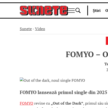
Skip
Știri
O
to
content
Sunete
-
Video
FOMYO – O
T
FOMYO lansează primul single din 2025 
FOMYO
revine cu
„Out of the Dark”
, primul său s