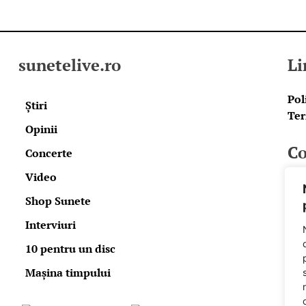
sunetelive.ro
Li
Pol
Știri
Ter
Opinii
Co
Concerte
Video
E-m
Shop Sunete
Fa
Spo
Interviuri
10 pentru un disc
Pow
Mașina timpului