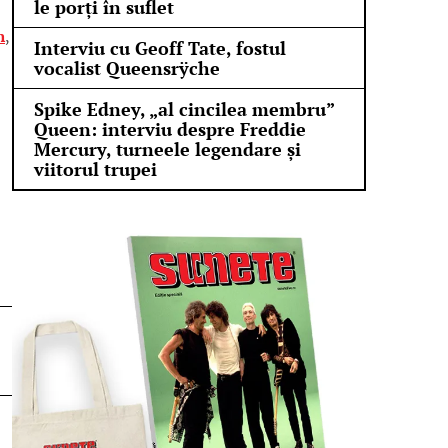
le porți în suflet
n
,
Interviu cu Geoff Tate, fostul
vocalist Queensrÿche
Spike Edney, „al cincilea membru”
Queen: interviu despre Freddie
Mercury, turneele legendare și
viitorul trupei