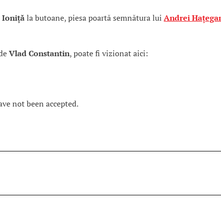
 Ioniță
la butoane, piesa poartă semnătura lui
Andrei Hațega
 de
Vlad Constantin
, poate fi vizionat aici:
ave not been accepted.