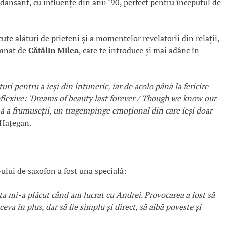
ansant, cu influențe din anii ‘90, perfect pentru începutul de
te alături de prieteni și a momentelor revelatorii din relații,
emnat de
Cătălin Milea
, care te introduce și mai adânc în
ri pentru a ieși din întuneric, iar de acolo până la fericire
eflexive: ‘Dreams of beauty last forever / Though we know our
ană a frumuseții, un tragempinge emoțional din care ieși doar
 Hațegan.
-ului de saxofon a fost una specială:
ta mi-a plăcut când am lucrat cu Andrei. Provocarea a fost să
a în plus, dar să fie simplu și direct, să aibă poveste și