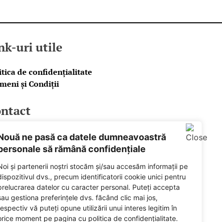
nk-uri utile
itica de confidențialitate
meni și Condiții
ntact
ail
Nouă ne pasă ca datele dumneavoastră
cebook
personale să rămână confidențiale
tify
Noi și partenerii noștri stocăm și/sau accesăm informații pe
dispozitivul dvs., precum identificatorii cookie unici pentru
ered by
prelucrarea datelor cu caracter personal. Puteți accepta
sau gestiona preferințele dvs. făcând clic mai jos,
respectiv vă puteți opune utilizării unui interes legitim în
orice moment pe pagina cu politica de confidențialitate.