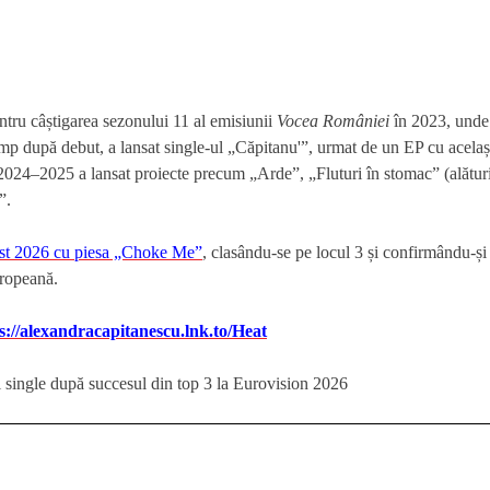
tru câștigarea sezonului 11 al emisiunii
Vocea României
în 2023, unde
timp după debut, a lansat single-ul „Căpitanu'”, urmat de un EP cu acelaș
 2024–2025 a lansat proiecte precum „Arde”, „Fluturi în stomac” (alătur
”.
st 2026 cu piesa „Choke Me”
, clasându-se pe locul 3 și confirmându-și
uropeană.
s://alexandracapitanescu.lnk.to/Heat