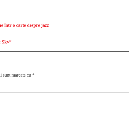
e într-o carte despre jazz
e Sky”
ii sunt marcate cu
*