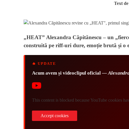
Text d
„HEAT” Alexandra Căpitănescu – un „fierce
construită pe riff-uri dure, emoție brută și 
🔥 UPDATE
Acum avem și videoclipul oficial —
Alexandr
This content is blocked because YouTube cookies hav
Accept cookies