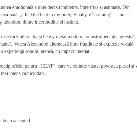
iunea emoțională a unei decizii iminente, între frică și asumare. Din
 personală: „I feel the heat in my body, Finally, it’s coming” — un
i abandon, dintre incertitudine și instinct.
x de rock alternativ și heavy metal modern, cu instrumentație agresivă,
ematică. Vocea Alexandrei alternează între fragilitate și explozie vocală,
o experiență sonoră intensă, cu impact imediat.
eoclip oficial pentru „HEAT”, care va extinde vizual povestea piesei și 
 mai intens ca niciodată.
t been accepted.