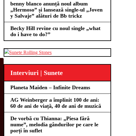
benny blanco anunță noul album
„Hermoso” și lansează single-ul „Joven
y Salvaje” alături de Bb trickz
Becky Hill revine cu noul single „what
do i have to do?”
Interviuri | Sunete
Planeta Maiden – Infinite Dreams
AG Weinberger a împlinit 100 de ani:
60 de ani de viață, 40 de ani de muzică
De vorbă cu Thianna: „Piesa fără
nume”, melodia gândurilor pe care le
porți în suflet