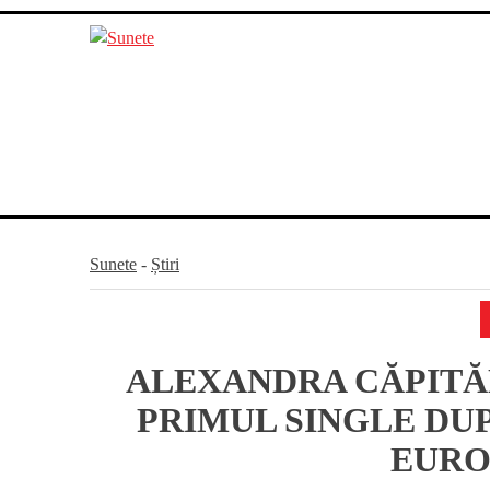
Skip
to
content
Sunete
-
Știri
ALEXANDRA CĂPITĂN
PRIMUL SINGLE DUP
EURO