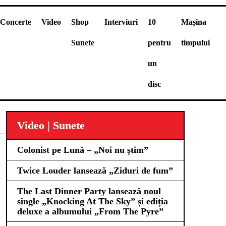
Concerte
Video
Shop
Interviuri
10
Mașina
Sunete
pentru
timpului
un
disc
Video | Sunete
Colonist pe Lună – „Noi nu știm”
Twice Louder lansează „Ziduri de fum”
The Last Dinner Party lansează noul
single „Knocking At The Sky” și ediția
deluxe a albumului „From The Pyre”