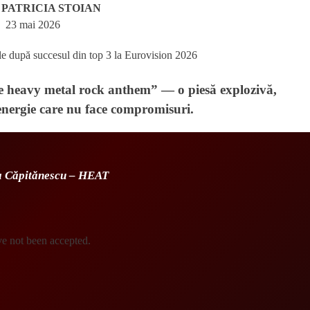
e
PATRICIA STOIAN
23 mai 2026
 heavy metal rock anthem” — o piesă explozivă,
o energie care nu face compromisuri.
a Căpitănescu – HEAT
e not been accepted.