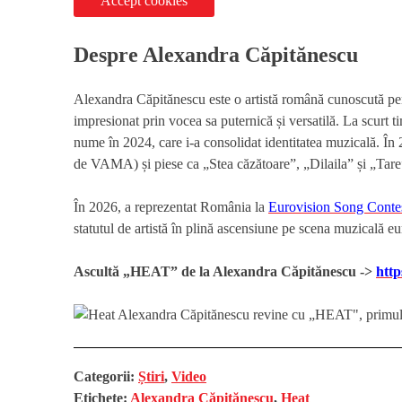
Accept cookies
Despre Alexandra Căpitănescu
Alexandra Căpitănescu este o artistă română cunoscută pen
impresionat prin vocea sa puternică și versatilă. La scurt 
nume în 2024, care i-a consolidat identitatea muzicală. În
de VAMA) și piese ca „Stea căzătoare”, „Dilaila” și „Tare
În 2026, a reprezentat România la
Eurovision Song Conte
statutul de artistă în plină ascensiune pe scena muzicală e
Ascultă „HEAT” de la Alexandra Căpitănescu ->
http
Categorii:
Știri
,
Video
Etichete:
Alexandra Căpitănescu
,
Heat