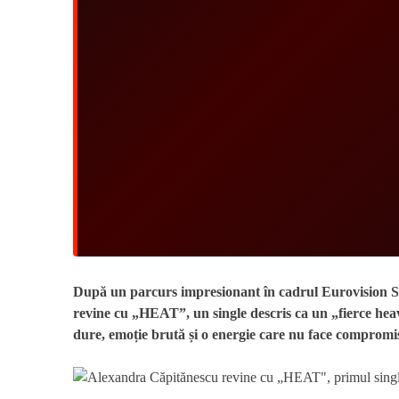
După un parcurs impresionant în cadrul Eurovision So
revine cu „HEAT”, un single descris ca un „fierce heav
dure, emoție brută și o energie care nu face compromisu