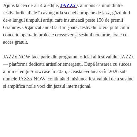
Ajuns la cea de-a 14-a ediție,
JAZZx
s-a impus ca unul dintre
festivalurile aflate în avangarda scenei europene de jazz, găzduind
de-a lungul timpului artiști care însumează peste 150 de premii
Grammy. Organizat anual la Timișoara, festivalul oferă publicului
concerte open-air, proiecte crossover și sesiuni nocturne, toate cu
acces gratuit.
JAZZx NOW face parte din programul oficial al festivalului JAZZx
— platforma dedicată artiștilor emergenți. După lansarea cu succes
a primei ediții Showcase în 2025, aceasta evoluează în 2026 sub
numele JAZZx NOW, continuând misiunea festivalului de a susține
și amplifica noile voci din jazzul internațional.