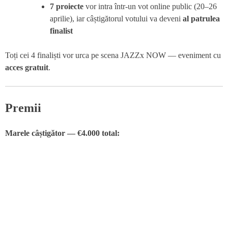
7 proiecte
vor intra într-un vot online public (20–26
aprilie), iar câștigătorul votului va deveni
al patrulea
finalist
Toți cei 4 finaliști vor urca pe scena JAZZx NOW — eveniment cu
acces gratuit
.
Premii
Marele câștigător — €4.000 total: