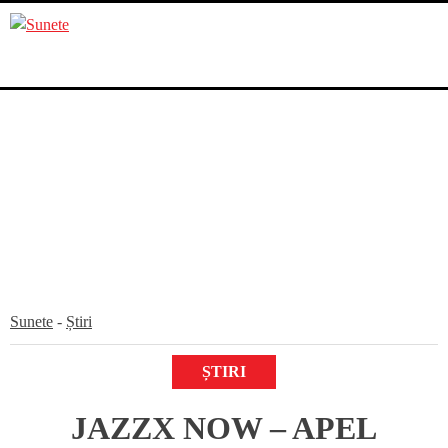
Skip
to
content
Sunete
-
Știri
ȘTIRI
JAZZX NOW – APEL