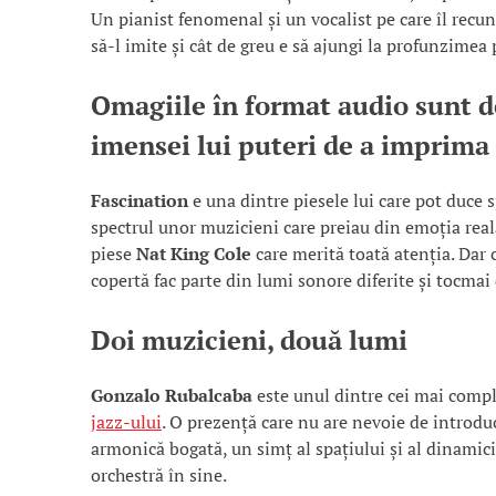
Un pianist fenomenal și un vocalist pe care îl recun
să-l imite și cât de greu e să ajungi la profunzimea p
Omagiile în format audio sunt d
imensei lui puteri de a imprima
Fascination
e una dintre piesele lui care pot duce sp
spectrul unor muzicieni care preiau din emoția real
piese
Nat King Cole
care merită toată atenția. Dar
copertă fac parte din lumi sonore diferite și tocma
Doi muzicieni, două lumi
Gonzalo Rubalcaba
este unul dintre cei mai comple
jazz-ului
. O prezență care nu are nevoie de introdu
armonică bogată, un simț al spațiului și al dinamic
orchestră în sine.