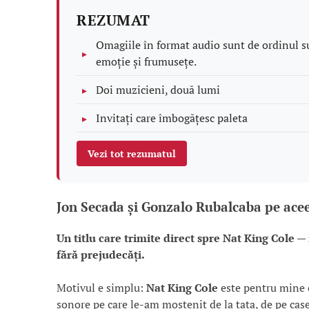
REZUMAT
Omagiile în format audio sunt de ordinul s
emoție și frumusețe.
Doi muzicieni, două lumi
Invitați care îmbogățesc paleta
Vezi tot rezumatul
Jon Secada și Gonzalo Rubalcaba pe acee
Un titlu care trimite direct spre Nat King Cole —
fără prejudecăți.
Motivul e simplu:
Nat King Cole
este pentru mine o
sonore pe care le-am moștenit de la tata, de pe caset