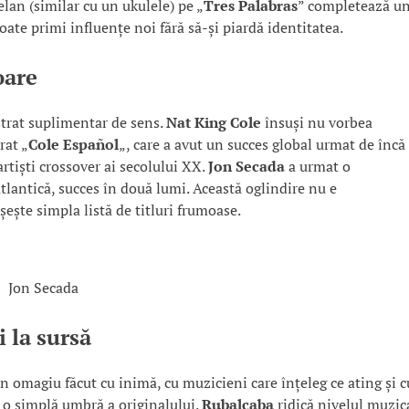
lan (similar cu un ukulele) pe „
Tres Palabras
” completează u
ate primi influențe noi fără să-și piardă identitatea.
oare
strat suplimentar de sens.
Nat King Cole
însuși nu vorbea
rat „
Cole Español
„, care a avut un succes global urmat de încă
rtiști crossover ai secolului XX.
Jon Secada
a urmat o
atlantică, succes în două lumi. Această oglindire nu e
ește simpla listă de titluri frumoase.
Jon Secada
 la sursă
un omagiu făcut cu inimă, cu muzicieni care înțeleg ce ating și c
 o simplă umbră a originalului.
Rubalcaba
ridică nivelul muzic