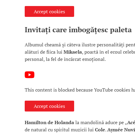
Accept cookies
Invitați care îmbogățesc paleta
Albumul cheamă și câteva ilustre personalități pent
alături de fiica lui
Mikaela
, poartă în el ecoul cele
personal, la fel de încărcat emoțional.
This content is blocked because YouTube cookies h
Accept cookies
Hamilton de Holanda
la mandolină aduce pe „
Acé
de natural cu spiritul muzicii lui
Cole
.
Aymée Nuvi