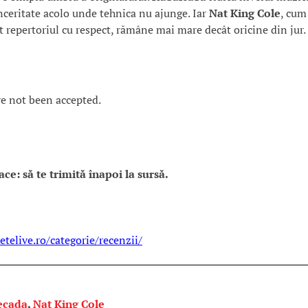
ceritate acolo unde tehnica nu ajunge. Iar
Nat King Cole
, cum
t repertoriul cu respect, rămâne mai mare decât oricine din jur.
ve not been accepted.
ce: să te trimită înapoi la sursă.
etelive.ro/categorie/recenzii/
ecada
,
Nat King Cole