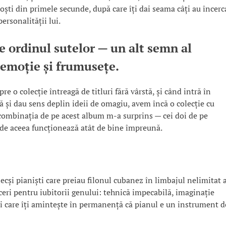
oști din primele secunde, după care îți dai seama câți au încerc
ersonalității lui.
e ordinul sutelor — un alt semn al
 emoție și frumusețe.
re o colecție întreagă de titluri fără vârstă, și când intră în
ă și dau sens deplin ideii de omagiu, avem încă o colecție cu
 combinația de pe acest album m-a surprins — cei doi de pe
i de aceea funcționează atât de bine împreună.
cși pianiști care preiau filonul cubanez în limbajul nelimitat a
ceri pentru iubitorii genului: tehnică impecabilă, imaginație
ii care îți amintește în permanență că pianul e un instrument d