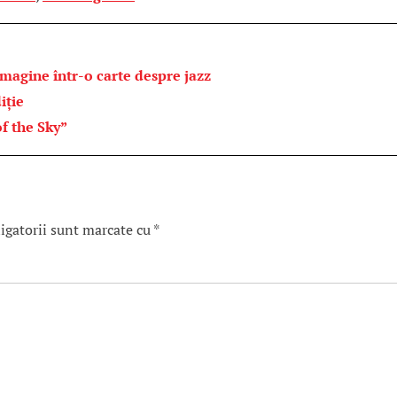
imagine într-o carte despre jazz
iție
f the Sky”
igatorii sunt marcate cu
*