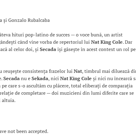
a și Gonzalo Rubalcaba
câteva hituri pop-latino de succes — o voce bună, un artist
ândești când vine vorba de repertoriul lui
Nat King Cole
. Dar
acă al celor doi, și
Secada
își găsește în acest context un rol pe
 reușește consistența frazelor lui
Nat
, timbrul mai diluează di
e.
Secada
nu e
Sekada
, nici
Nat King Cole
și nici nu încearcă s
 pe care s-o ascultăm cu plăcere, total eliberați de comparația
relație de completare — doi muzicieni din lumi diferite care se
 altuia.
ave not been accepted.