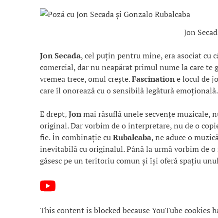
Jon Secad
Jon Secada
, cel puțin pentru mine, era asociat cu 
comercial, dar nu neapărat primul nume la care te g
vremea trece, omul crește.
Fascination
e locul de jo
care îl onorează cu o sensibilă legătură emoțională.
E drept,
Jon
mai răsuflă unele secvențe muzicale, nu
original. Dar vorbim de o interpretare, nu de o copi
fie. În combinație cu
Rubalcaba
, ne aduce o muzică
inevitabilă cu originalul. Până la urmă vorbim de o 
găsesc pe un teritoriu comun și își oferă spațiu unul
This content is blocked because YouTube cookies h