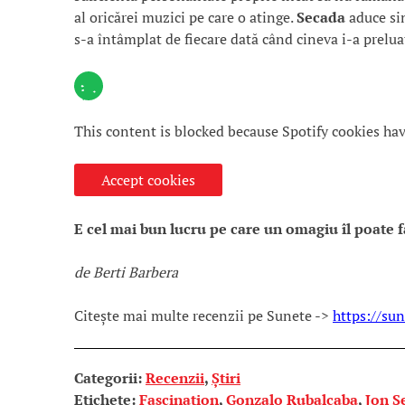
al oricărei muzici pe care o atinge.
Secada
aduce sin
s-a întâmplat de fiecare dată când cineva i-a prelua
This content is blocked because Spotify cookies ha
Accept cookies
E cel mai bun lucru pe care un omagiu îl poate fa
de Berti Barbera
Citește mai multe recenzii pe Sunete ->
https://sun
Categorii:
Recenzii
,
Știri
Etichete:
Fascination
,
Gonzalo Rubalcaba
,
Jon S