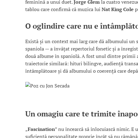
feminină a unui duet.
Jorge Glem
la cuatro venezue
tablou care confirmă că muzica lui
Nat King Cole
po
O oglindire care nu e întâmplăt
Există și un context mai larg care dă albumului un 
spaniola — a învățat repertoriul fonetic și a înregist
două albume în spaniolă. A fost unul dintre primii a
traiectorie similară: hituri bilingve, audiență trans
întâmplătoare și dă albumului o coerență care depăș
Un omagiu care te trimite înapoi
„
Fascination
” nu încearcă să înlocuiască nimic. E 
suficientă personalitate proprie încât să nu rămână