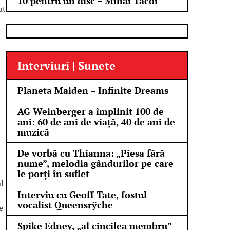
10 pentru un disc – Mihai Tacoi
at
Interviuri | Sunete
Planeta Maiden – Infinite Dreams
AG Weinberger a împlinit 100 de
ani: 60 de ani de viață, 40 de ani de
muzică
De vorbă cu Thianna: „Piesa fără
nume”, melodia gândurilor pe care
le porți în suflet
l
Interviu cu Geoff Tate, fostul
vocalist Queensrÿche
e
Spike Edney, „al cincilea membru”