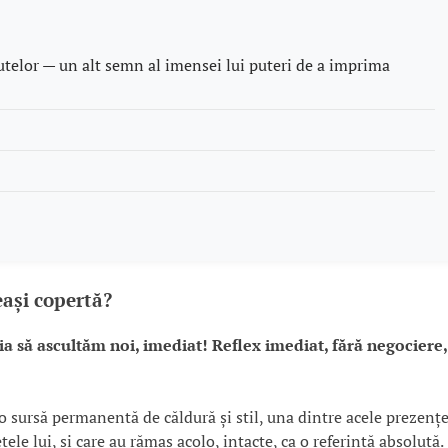
utelor — un alt semn al imensei lui puteri de a imprima
ași copertă?
 ia să ascultăm noi, imediat! Reflex imediat, fără negociere,
 sursă permanentă de căldură și stil, una dintre acele prezenț
ele lui, și care au rămas acolo, intacte, ca o referință absolută.