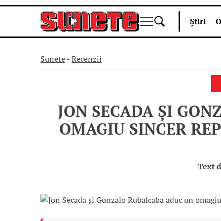
Skip
Știri
O
to
content
Sunete
-
Recenzii
JON SECADA ȘI GON
OMAGIU SINCER REP
Text 