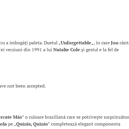
ru a îmbogăți paleta. Duetul „
Unforgettable
„, în care
Jon
cânt
brei versiuni din 1991 a lui
Natalie Cole
și gestul e la fel de
ave not been accepted.
rcate Más
” o culoare braziliană care se potrivește surprinzăto
ola
pe „
Quizás, Quizás
” completează elegant componenta