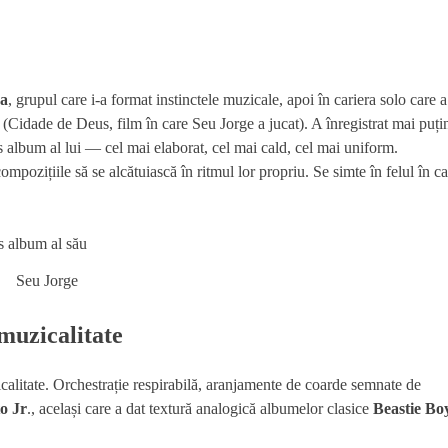
ca
, grupul care i-a format instinctele muzicale, apoi în cariera solo care a
 (Cidade de Deus, film în care Seu Jorge a jucat). A înregistrat mai puți
s album al lui — cel mai elaborat, cel mai cald, cel mai uniform.
mpozițiile să se alcătuiască în ritmul lor propriu. Se simte în felul în c
Seu Jorge
muzicalitate
calitate. Orchestrație respirabilă, aranjamente de coarde semnate de
o Jr
., același care a dat textură analogică albumelor clasice
Beastie Bo