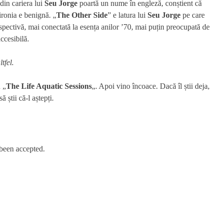
din cariera lui
Seu Jorge
poartă un nume în engleză, conștient că
ironia e benignă. „
The Other Side
” e latura lui
Seu Jorge
pe care
spectivă, mai conectată la esența anilor ’70, mai puțin preocupată de
ccesibilă.
tfel.
 „
The Life Aquatic Sessions
„. Apoi vino încoace. Dacă îl știi deja,
ă știi că-l aștepți.
 been accepted.