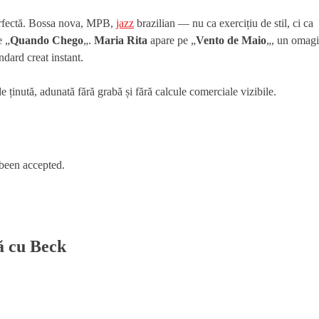
perfectă. Bossa nova, MPB,
jazz
brazilian — nu ca exercițiu de stil, ci ca
e „
Quando Chego
„.
Maria Rita
apare pe „
Vento de Maio
„, un omag
ndard creat instant.
de ținută, adunată fără grabă și fără calcule comerciale vizibile.
 been accepted.
ă cu Beck