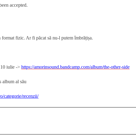
 been accepted.
 format fizic. Ar fi păcat să nu-l putem îmbrățișa.
 10 iulie ->
https://amorinsound.bandcamp.com/album/the-other-side
ro/categorie/recenzii/