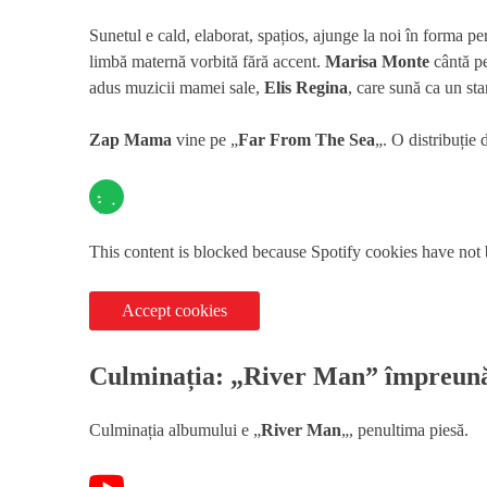
Sunetul e cald, elaborat, spațios, ajunge la noi în forma 
limbă maternă vorbită fără accent.
Marisa Monte
cântă p
adus muzicii mamei sale,
Elis Regina
, care sună ca un sta
Zap Mama
vine pe „
Far From The Sea
„. O distribuție 
This content is blocked because Spotify cookies have not
Accept cookies
Culminația: „River Man” împreun
Culminația albumului e „
River Man
„, penultima piesă.