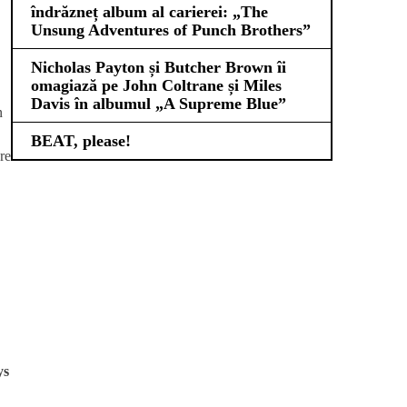
îndrăzneț album al carierei: „The
Unsung Adventures of Punch Brothers”
Nicholas Payton și Butcher Brown îi
omagiază pe John Coltrane și Miles
Davis în albumul „A Supreme Blue”
n
BEAT, please!
are
ys