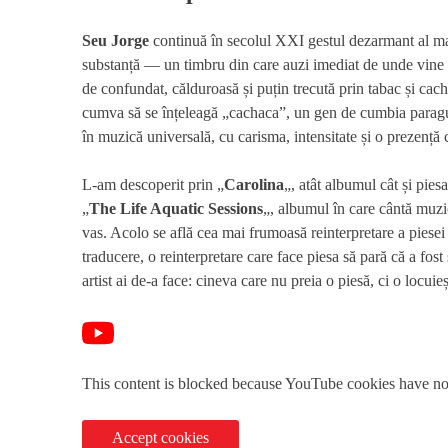
Seu Jorge
continuă în secolul XXI gestul dezarmant al mari
substanță — un timbru din care auzi imediat de unde vine om
de confundat, călduroasă și puțin trecută prin tabac și cach
cumva să se înțeleagă „cachaca”, un gen de cumbia paragua
în muzică universală, cu carisma, intensitate și o prezență 
L-am descoperit prin „
Carolina
„, atât albumul cât și pie
„
The Life Aquatic Sessions
„, albumul în care cântă muzi
vas. Acolo se află cea mai frumoasă reinterpretare a piesei
traducere, o reinterpretare care face piesa să pară că a fost
artist ai de-a face: cineva care nu preia o piesă, ci o locuieș
This content is blocked because YouTube cookies have no
Accept cookies