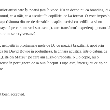
lor artiști care își poartă țara în voce. Nu ca decor, nu ca branding, ci 
ul, ce a trăit, ce a ascultat în copilărie, ce l-a format. O voce imposibi
aça (băutura din trestie de zahăr, neapărat scrisă cu sedilă, ca să nu
yană pe care nu vrei s-o asculți), care transformă experiența personal
care nu se tergiversează.
sa, nelipsită în programele mele de DJ cu muzică braziliană, apoi prin
ca lui David Bowie în portugheză, la chitară acustică, într-o cabină de
 „
Life on Mars?
” pe care am auzit-o vreodată. Nu o copie, nu o
 scrisă în portugheză de la bun început. După asta, înțelegi cu ce tip de
te.
t been accepted.