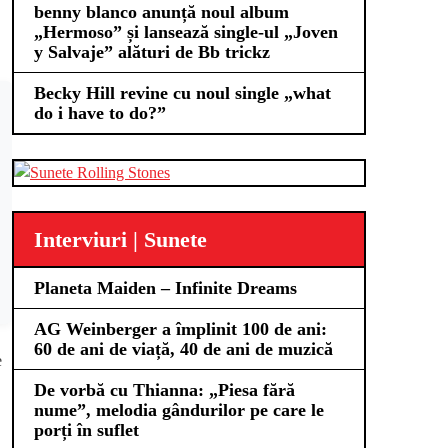
benny blanco anunță noul album
„Hermoso” și lansează single-ul „Joven
y Salvaje” alături de Bb trickz
Becky Hill revine cu noul single „what
do i have to do?”
Interviuri | Sunete
Planeta Maiden – Infinite Dreams
AG Weinberger a împlinit 100 de ani:
60 de ani de viață, 40 de ani de muzică
e
De vorbă cu Thianna: „Piesa fără
nume”, melodia gândurilor pe care le
porți în suflet