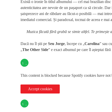
Există o ironie în titlul albumului — cel mai brazilian disc 
autenticitatea are nevoie de un pașaport ca să circule. Dar 
șaisprezece ani de răbdare au făcut-o posibilă — mai intro
imediatul comercial. Și paradoxal, tocmai de aceea e mai a
Muzica făcută fără grabă se simte altfel. Te primește al
Dacă nu îl știi pe
Seu Jorge
, începe cu „
Carolina
” sau cu
„
The Other Side
” e exact albumul pe care îl așteptai fără s
This content is blocked because Spotify cookies have not
Accept cookies