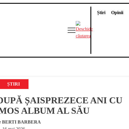
Știri
Opinii
ȘTIRI
DUPĂ ȘAISPREZECE ANI CU
MOS ALBUM AL SĂU
e
BERTI BARBERA
16 mai 2026