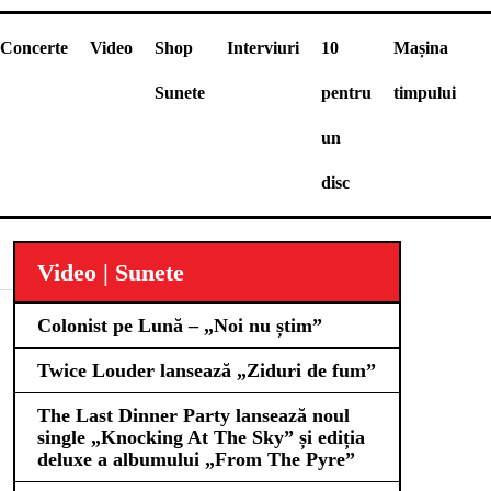
Concerte
Video
Shop
Interviuri
10
Mașina
Sunete
pentru
timpului
un
disc
Video | Sunete
Colonist pe Lună – „Noi nu știm”
Twice Louder lansează „Ziduri de fum”
The Last Dinner Party lansează noul
single „Knocking At The Sky” și ediția
deluxe a albumului „From The Pyre”