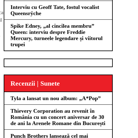
Interviu cu Geoff Tate, fostul vocalist
ca
Queensrÿche
l
Spike Edney, „al cincilea membru”
Queen: interviu despre Freddie
ă
Mercury, turneele legendare și viitorul
trupei
Recenzii | Sunete
Tyla a lansat un nou album: „A*Pop”
Thievery Corporation au revenit în
România cu un concert aniversar de 30
de ani la Arenele Romane din București
Punch Brothers lansează cel mai