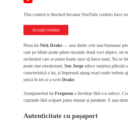
This content is blocked because YouTube cookies have no
Accept cookies
Piesa lui
Nick Drake
— una dintre cele mai frumoase pie
care pe hârtie poate părea riscantă: două voci atipice, un 
orchestral care ar putea foarte ușor să înece totul. Nu se î
poate mai emoționant.
Seu Jorge
aduce surpriza plăcută a 
caracteristică a lui, și împreună ajung exact unde trebuia a
unică în tot ce a scris
Drake
.
Aranjamentul lui
Ferguson
o înveleșe fără s-o sufoce. Co
cuprinde fără scăpare patru minute și jumătate. E una dintre
Autenticitate cu pașaport