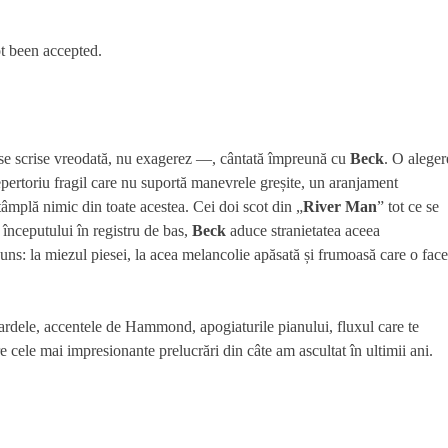
t been accepted.
se scrise vreodată, nu exagerez —, cântată împreună cu
Beck
. O aleger
repertoriu fragil care nu suportă manevrele greșite, un aranjament
ntâmplă nimic din toate acestea. Cei doi scot din „
River Man
” tot ce se
începutului în registru de bas,
Beck
aduce stranietatea aceea
juns: la miezul piesei, la acea melancolie apăsată și frumoasă care o face
ardele, accentele de Hammond, apogiaturile pianului, fluxul care te
 cele mai impresionante prelucrări din câte am ascultat în ultimii ani.