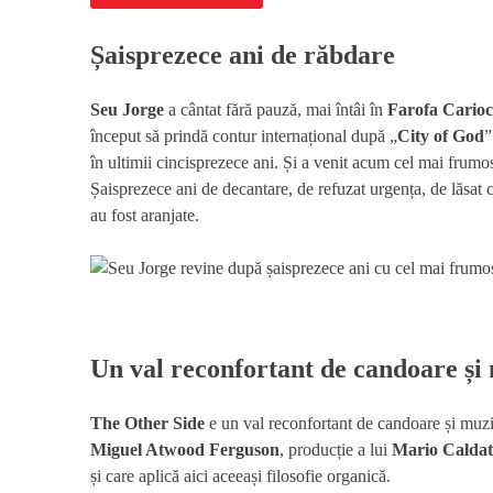
Șaisprezece ani de răbdare
Seu Jorge
a cântat fără pauză, mai întâi în
Farofa Cario
început să prindă contur internațional după „
City of God
”
în ultimii cincisprezece ani. Și a venit acum cel mai frumo
Șaisprezece ani de decantare, de refuzat urgența, de lăsat co
au fost aranjate.
Un val reconfortant de candoare și 
The Other Side
e un val reconfortant de candoare și muzi
Miguel Atwood Ferguson
, producție a lui
Mario Caldat
și care aplică aici aceeași filosofie organică.