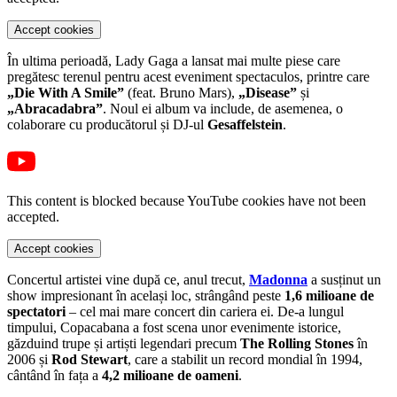
Accept cookies
În ultima perioadă, Lady Gaga a lansat mai multe piese care
pregătesc terenul pentru acest eveniment spectaculos, printre care
„Die With A Smile”
(feat. Bruno Mars),
„Disease”
și
„Abracadabra”
. Noul ei album va include, de asemenea, o
colaborare cu producătorul și DJ-ul
Gesaffelstein
.
This content is blocked because YouTube cookies have not been
accepted.
Accept cookies
Concertul artistei vine după ce, anul trecut,
Madonna
a susținut un
show impresionant în același loc, strângând peste
1,6 milioane de
spectatori
– cel mai mare concert din cariera ei. De-a lungul
timpului, Copacabana a fost scena unor evenimente istorice,
găzduind trupe și artiști legendari precum
The Rolling Stones
în
2006 și
Rod Stewart
, care a stabilit un record mondial în 1994,
cântând în fața a
4,2 milioane de oameni
.