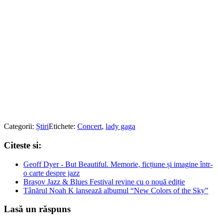
Categorii:
Știri
Etichete:
Concert
,
lady gaga
Citeste si:
Geoff Dyer - But Beautiful. Memorie, ficțiune și imagine într-
o carte despre jazz
Brașov Jazz & Blues Festival revine cu o nouă ediție
Tânărul Noah K lansează albumul “New Colors of the Sky”
Lasă un răspuns