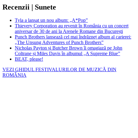
Recenzii | Sunete
Tyla a lansat un nou album: „A*Pop”
Thievery Corporation au revenit în România cu un concert
aniversar de 30 de ani la Arenele Romane din București
Punch Brothers lansează cel mai îndrăzneț album al carierei:
„The Unsung Adventures of Punch Brothers”
Nicholas Payton și Butcher Brown îi omagiază pe John
Coltrane și Miles Davis în albumul „A Supreme Blue”
BEAT, please!
VEZI GHIDUL FESTIVALURILOR DE MUZICĂ DIN
ROMÂNIA