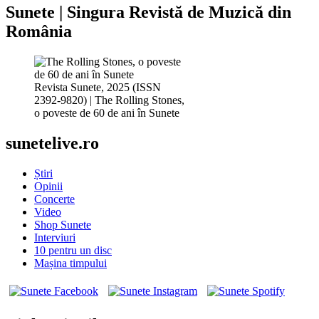
Sunete | Singura Revistă de Muzică din
România
Revista Sunete, 2025 (ISSN
2392-9820) | The Rolling Stones,
o poveste de 60 de ani în Sunete
sunetelive.ro
Știri
Opinii
Concerte
Video
Shop Sunete
Interviuri
10 pentru un disc
Mașina timpului