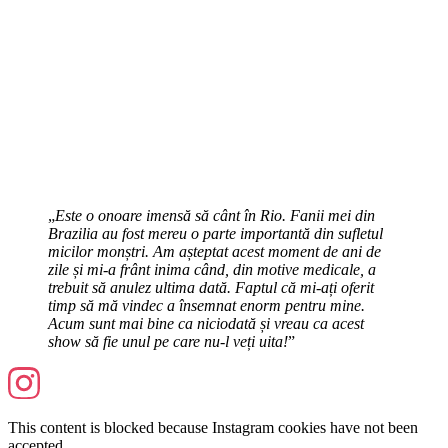
„
Este o onoare imensă să cânt în Rio. Fanii mei din
Brazilia au fost mereu o parte importantă din sufletul
micilor monștri. Am așteptat acest moment de ani de
zile și mi-a frânt inima când, din motive medicale, a
trebuit să anulez ultima dată. Faptul că mi-ați oferit
timp să mă vindec a însemnat enorm pentru mine.
Acum sunt mai bine ca niciodată și vreau ca acest
show să fie unul pe care nu-l veți uita!
”
This content is blocked because Instagram cookies have not been
accepted.