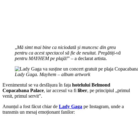
„
Mă simt mai bine ca niciodată și muncesc din greu
pentru ca acest spectacol să fie de neuitat. Pregătiți-vă
pentru MAYHEM pe plajă!
” – a declarat artista.
Lady Gaga. Mayhem – album artwork
Evenimentul se va desfășura în fața
hotelului Belmond
Copacabana Palace
, iar accesul va fi
liber
, pe principiul „primul
venit, primul servit”.
Anunțul a fost făcut chiar de
Lady Gaga
pe Instagram, unde a
transmis un mesaj emoționant fanilor: