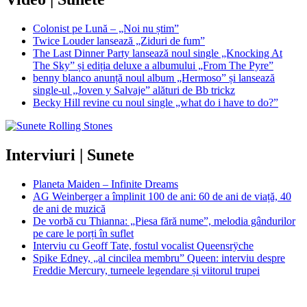
Colonist pe Lună – „Noi nu știm”
Twice Louder lansează „Ziduri de fum”
The Last Dinner Party lansează noul single „Knocking At
The Sky” și ediția deluxe a albumului „From The Pyre”
benny blanco anunță noul album „Hermoso” și lansează
single-ul „Joven y Salvaje” alături de Bb trickz
Becky Hill revine cu noul single „what do i have to do?”
Interviuri | Sunete
Planeta Maiden – Infinite Dreams
AG Weinberger a împlinit 100 de ani: 60 de ani de viață, 40
de ani de muzică
De vorbă cu Thianna: „Piesa fără nume”, melodia gândurilor
pe care le porți în suflet
Interviu cu Geoff Tate, fostul vocalist Queensrÿche
Spike Edney, „al cincilea membru” Queen: interviu despre
Freddie Mercury, turneele legendare și viitorul trupei