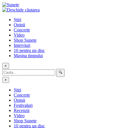
Skip
to
content
Știri
Opinii
Concerte
Video
Shop Sunete
Interviuri
10 pentru un disc
Mașina timpului
×
🔍
×
Știri
Concerte
Opinii
Festivaluri
Recenzii
Video
Shop Sunete
10 pentru un disc