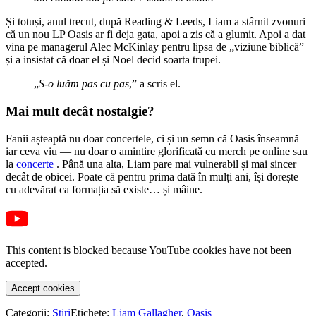
Și totuși, anul trecut, după Reading & Leeds, Liam a stârnit zvonuri
că un nou LP Oasis ar fi deja gata, apoi a zis că a glumit. Apoi a dat
vina pe managerul Alec McKinlay pentru lipsa de „viziune biblică”
și a insistat că doar el și Noel decid soarta trupei.
„
S-o luăm pas cu pas
,” a scris el.
Mai mult decât nostalgie?
Fanii așteaptă nu doar concertele, ci și un semn că Oasis înseamnă
iar ceva viu — nu doar o amintire glorificată cu merch pe online sau
la
concerte
. Până una alta, Liam pare mai vulnerabil și mai sincer
decât de obicei. Poate că pentru prima dată în mulți ani, își dorește
cu adevărat ca formația să existe… și mâine.
This content is blocked because YouTube cookies have not been
accepted.
Accept cookies
Categorii:
Știri
Etichete:
Liam Gallagher
,
Oasis