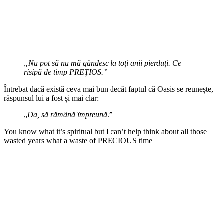
„Nu pot să nu mă gândesc la toți anii pierduți. Ce
risipă de timp PREȚIOS.”
Întrebat dacă există ceva mai bun decât faptul că Oasis se reunește,
răspunsul lui a fost și mai clar:
„
Da, să rămână împreună
.”
You know what it’s spiritual but I can’t help think about all those
wasted years what a waste of PRECIOUS time