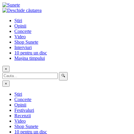
Skip
to
content
Știri
Opinii
Concerte
Video
Shop Sunete
Interviuri
10 pentru un disc
Mașina timpului
×
🔍
×
Știri
Concerte
Opinii
Festivaluri
Recenzii
Video
Shop Sunete
10 pentru un disc