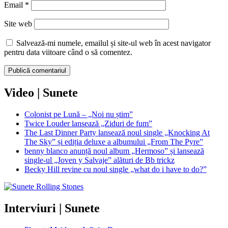
Email
*
Site web
Salvează-mi numele, emailul și site-ul web în acest navigator
pentru data viitoare când o să comentez.
Video | Sunete
Colonist pe Lună – „Noi nu știm”
Twice Louder lansează „Ziduri de fum”
The Last Dinner Party lansează noul single „Knocking At
The Sky” și ediția deluxe a albumului „From The Pyre”
benny blanco anunță noul album „Hermoso” și lansează
single-ul „Joven y Salvaje” alături de Bb trickz
Becky Hill revine cu noul single „what do i have to do?”
Interviuri | Sunete