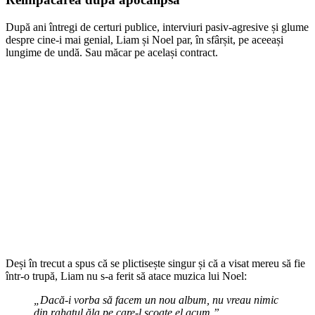
După ani întregi de certuri publice, interviuri pasiv-agresive și glume
despre cine-i mai genial, Liam și Noel par, în sfârșit, pe aceeași
lungime de undă. Sau măcar pe același contract.
Deși în trecut a spus că se plictisește singur și că a visat mereu să fie
într-o trupă, Liam nu s-a ferit să atace muzica lui Noel:
„Dacă-i vorba să facem un nou album, nu vreau nimic
din rahatul ăla pe care-l scoate el acum.”