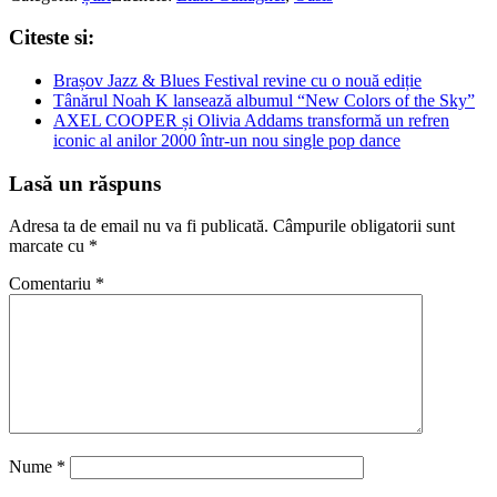
Citeste si:
Brașov Jazz & Blues Festival revine cu o nouă ediție
Tânărul Noah K lansează albumul “New Colors of the Sky”
AXEL COOPER și Olivia Addams transformă un refren
iconic al anilor 2000 într-un nou single pop dance
Lasă un răspuns
Adresa ta de email nu va fi publicată.
Câmpurile obligatorii sunt
marcate cu
*
Comentariu
*
Nume
*