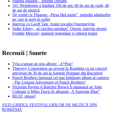
Planeta Maiden – Infinite Dreams
AG Weinberger a împlinit 100 de ani: 60 de ani de viață, 40
de ani de muzică
De vorbă cu Thianna: „Piesa fără nume”, melodia gândurilor
pe care le porți în suflet
Interviu cu Geoff Tate, fostul vocalist Queensrÿche
Spike Edney, „al cincilea membru” Queen: interviu despre
Freddie Mercury, turneele legendare și viitorul trupei
Recenzii | Sunete
Tyla a lansat un nou album: „A*Pop”
Thievery Corporation au revenit în România cu un concert
aniversar de 30 de ani la Arenele Romane din București
Punch Brothers lansează cel mai îndrăzneț album al carierei:
„The Unsung Adventures of Punch Brothers”
Nicholas Payton și Butcher Brown îi omagiază pe John
Coltrane și Miles Davis în albumul „A Supreme Blue”
BEAT, please!
VEZI GHIDUL FESTIVALURILOR DE MUZICĂ DIN
ROMÂNIA