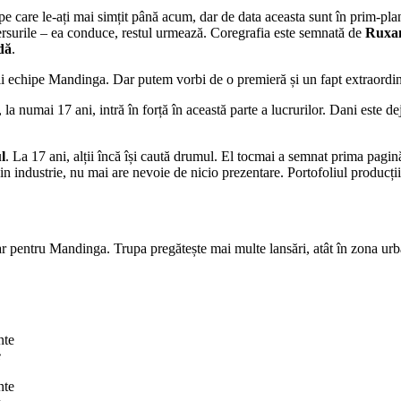
pe care le-ați mai simțit până acum, dar de data aceasta sunt în prim-plan
ersurile – ea conduce, restul urmează. Coregrafia este semnată de
Ruxa
dă
.
ii echipe Mandinga. Dar putem vorbi de o premieră și un fapt extraordina
 la numai 17 ani, intră în forță în această parte a lucrurilor. Dani este d
l
. La 17 ani, alții încă își caută drumul. El tocmai a semnat prima pagin
din industrie, nu mai are nevoie de nicio prezentare. Portofoliul producțiil
 pentru Mandinga. Trupa pregătește mai multe lansări, atât în zona urban
e