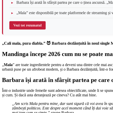
Barbara își arată în sfârșit partea pe care o ținea ascunsă. „Ma
„Mala” este disponibilă pe toate platformele de streaming și v
Vezi tot rezumatul
„Cali mala, pura diabla.” 😈 Barbara dezlănțuită în noul single
Mandinga
începe 2026 cum nu se poate ma
„
Mala
” are toate ingredientele pentru a deveni una dintre cele mai ascu
urbană puse pe un afrobeat modern, și o Barbara dezlănțuită, într-o fo
Barbara își arată în sfârșit partea pe care 
Într-o industrie unde femeile sunt adesea obiectificate, unde li se spu
și cum. Și dacă asta deranjează pe cineva? Cu atât mai bine.
„Am scris Mala pentru mine, dar sunt sigură că voi avea în spat
zâmbești politicos. Este despre acel moment când îți dai voie să 
mai tare cum se simte,”
spune Barbara.