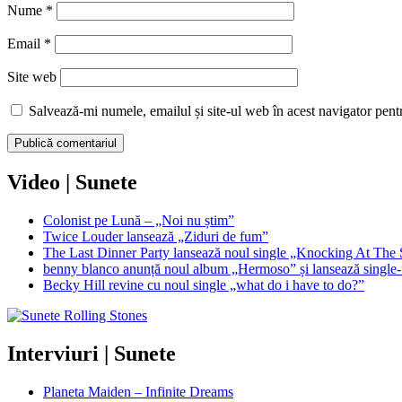
Nume
*
Email
*
Site web
Salvează-mi numele, emailul și site-ul web în acest navigator pent
Video | Sunete
Colonist pe Lună – „Noi nu știm”
Twice Louder lansează „Ziduri de fum”
The Last Dinner Party lansează noul single „Knocking At The 
benny blanco anunță noul album „Hermoso” și lansează single-u
Becky Hill revine cu noul single „what do i have to do?”
Interviuri | Sunete
Planeta Maiden – Infinite Dreams