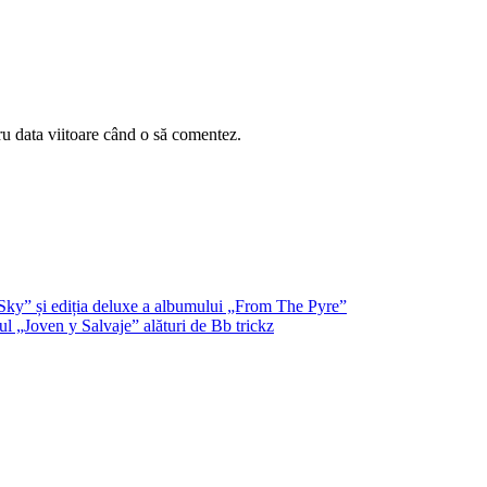
ru data viitoare când o să comentez.
Sky” și ediția deluxe a albumului „From The Pyre”
l „Joven y Salvaje” alături de Bb trickz