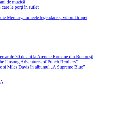
 ani de muzică
are le porți în suflet
e Mercury, turneele legendare și viitorul trupei
ersar de 30 de ani la Arenele Romane din București
 „The Unsung Adventures of Punch Brothers”
ne și Miles Davis în albumul „A Supreme Blue”
IA