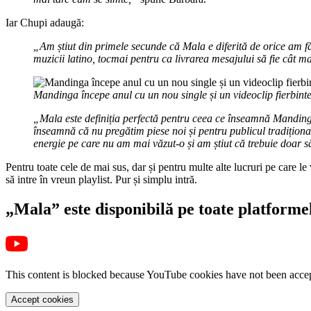
Iar Chupi adaugă:
„Am știut din primele secunde că Mala e diferită de orice am 
muzicii latino, tocmai pentru ca livrarea mesajului să fie cât m
Mandinga începe anul cu un nou single și un videoclip fierbint
„Mala este definiția perfectă pentru ceea ce înseamnă Mandinga
înseamnă că nu pregătim piese noi și pentru publicul tradițion
energie pe care nu am mai văzut-o și am știut că trebuie doar să
Pentru toate cele de mai sus, dar și pentru multe alte lucruri pe care le
să intre în vreun playlist. Pur și simplu intră.
„Mala” este disponibilă pe toate platformel
This content is blocked because YouTube cookies have not been acce
Accept cookies