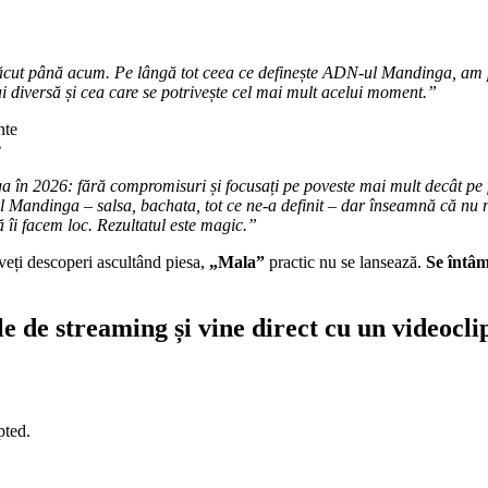
făcut până acum. Pe lângă tot ceea ce definește ADN-ul Mandinga, am p
ai diversă și cea care se potrivește cel mai mult acelui moment.”
e
 în 2026: fără compromisuri și focusați pe poveste mai mult decât pe 
al Mandinga – salsa, bachata, tot ce ne-a definit – dar înseamnă că nu 
 îi facem loc. Rezultatul este magic.”
 veți descoperi ascultând piesa,
„Mala”
practic nu se lansează.
Se întâ
e de streaming și vine direct cu un videoclip
pted.