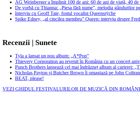
AG Weinberger a împlinit 100 de ani: 60 de ani de viață, 40 de
De vorbă cu Thianna: „Piesa fără nume”, melodia gândurilor pe c
Interviu cu Geoff Tate, fostul vocalist Queensrÿche
Spike Edney, „al cincilea membru” Queen: interviu despre Freddi
Recenzii | Sunete
Tyla a lansat un nou album: „A*Pop”
Thievery Corporation au revenit în România cu un concert aniv
Punch Brothers lansează cel mai îndrăzneț album al carierei:
Nicholas Payton și Butcher Brown îi omagiază pe John Coltra
BEAT, please!
VEZI GHIDUL FESTIVALURILOR DE MUZICĂ DIN ROMÂN