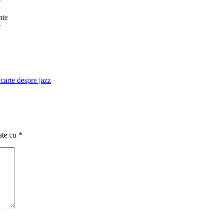
e
e
carte despre jazz
ate cu
*