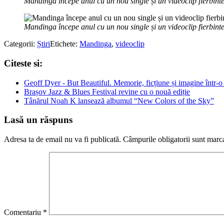
Mandinga începe anul cu un nou single și un videoclip fierbint
Mandinga începe anul cu un nou single și un videoclip fierbint
Categorii:
Știri
Etichete:
Mandinga
,
videoclip
Citeste si:
Geoff Dyer - But Beautiful. Memorie, ficțiune și imagine într-o 
Brașov Jazz & Blues Festival revine cu o nouă ediție
Tânărul Noah K lansează albumul “New Colors of the Sky”
Lasă un răspuns
Adresa ta de email nu va fi publicată.
Câmpurile obligatorii sunt marc
Comentariu
*