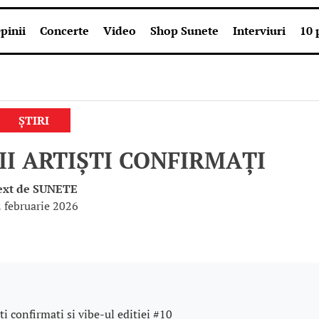
pinii
Concerte
Video
Shop Sunete
Interviuri
10 
ȘTIRI
II ARTIȘTI CONFIRMAȚI
ext de
SUNETE
 februarie 2026
i confirmați și vibe-ul ediției #10