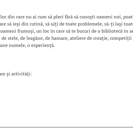
 loc din care nu ai cum să pleci fără să cunoști oameni noi, poa
care să ieși din rutină, să uiți de toate problemele, să-ți lași toat
i oameni frumoși, un loc în care să te bucuri de o bibliotecă în a
 de stele, de leagăne, de hamace, ateliere de creație, competiții 
pune numele, o experiență.
m și activități: