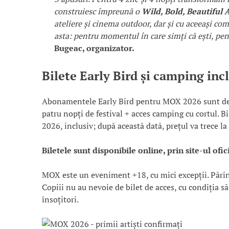
construiesc împreună o
Wild, Bold, Beautiful
ateliere și cinema outdoor, dar și cu aceeași c
asta: pentru momentul în care simți că ești, pent
Bugeac, organizator.
Bilete Early Bird și camping inc
Abonamentele Early Bird pentru MOX 2026 sunt deja 
patru nopți de festival + acces camping cu cortul. Bi
2026, inclusiv; după această dată, prețul va trece l
Biletele sunt disponibile online, prin site-ul ofici
MOX este un eveniment +18, cu mici excepții. Părinții
Copiii nu au nevoie de bilet de acces, cu condiția s
însoțitori.