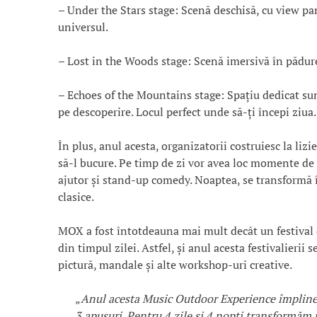
– Under the Stars stage: Scenă deschisă, cu view pa
universul.
– Lost in the Woods stage: Scenă imersivă în pădure,
– Echoes of the Mountains stage: Spațiu dedicat sunet
pe descoperire. Locul perfect unde să-ți începi ziua.
În plus, anul acesta, organizatorii costruiesc la lizi
să-l bucure. Pe timp de zi vor avea loc momente de 
ajutor și stand-up comedy. Noaptea, se transformă 
clasice.
MOX a fost întotdeauna mai mult decât un festival 
din timpul zilei. Astfel, și anul acesta festivalierii s
pictură, mandale și alte workshop-uri creative.
„
Anul acesta Music Outdoor Experience împlineșt
3 apusuri. Pentru 4 zile și 4 nopți transformă