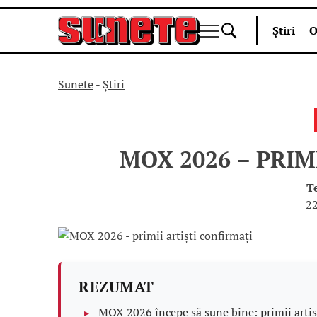
Skip
Știri
O
to
content
Sunete
-
Știri
MOX 2026 – PRIM
T
22
REZUMAT
MOX 2026 începe să sune bine: primii artișt