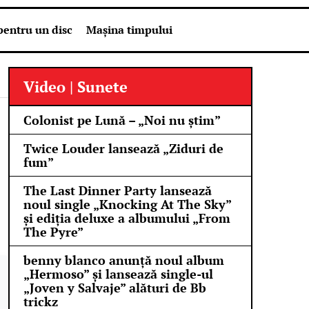
pentru un disc
Mașina timpului
Video | Sunete
Colonist pe Lună – „Noi nu știm”
Twice Louder lansează „Ziduri de
fum”
The Last Dinner Party lansează
noul single „Knocking At The Sky”
și ediția deluxe a albumului „From
The Pyre”
benny blanco anunță noul album
„Hermoso” și lansează single-ul
„Joven y Salvaje” alături de Bb
trickz