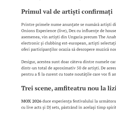
Primul val de artiști confirmați
Printre primele nume anunțate se numără artiști d
Onions Experience (live), Dex cu influențe de house,
asemenea, vin artiști din Ungaria precum The Anahit
electronic și clubbing est-european, artiști selectaț
oferi participanților ocazia să descopere muzică nouă
Desigur, acestea sunt doar câteva dintre numele ca
dintr-un total de aproximativ 50 de artiști. De aceea
pentru a fi la curent cu toate noutățile care vor fi a
Trei scene, amfiteatru nou la lizi
MOX 2026
duce experiența festivalului la următoru
cu live acts și DJ sets, păstrând în același timp spir