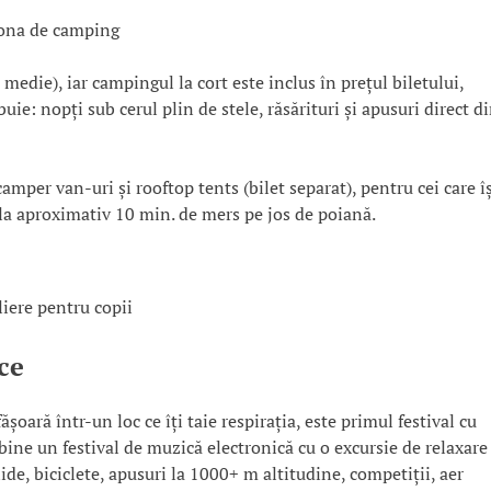
ona de camping
 medie), iar campingul la cort este inclus în prețul biletului,
ie: nopți sub cerul plin de stele, răsărituri și apusuri direct d
camper van-uri și rooftop tents (bilet separat), pentru cei care î
e la aproximativ 10 min. de mers pe jos de poiană.
liere pentru copii
ce
ară într-un loc ce îți taie respirația, este primul festival cu
bine un festival de muzică electronică cu o excursie de relaxare
ide, biciclete, apusuri la 1000+ m altitudine, competiții, aer