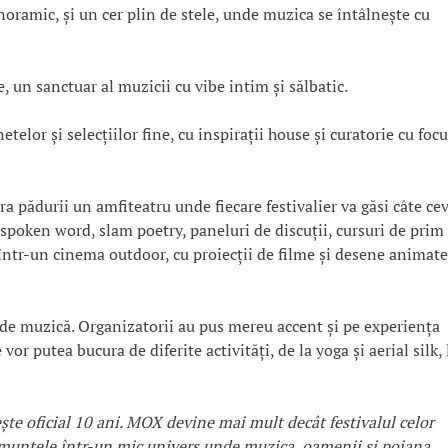
noramic, şi un cer plin de stele, unde muzica se întâlneşte cu
 un sanctuar al muzicii cu vibe intim și sălbatic.
elor și selecțiilor fine, cu inspirații house și curatorie cu foc
era pădurii un amfiteatru unde fiecare festivalier va găsi câte ce
spoken word, slam poetry, paneluri de discuții, cursuri de prim
într-un cinema outdoor, cu proiecții de filme și desene animate
de muzică. Organizatorii au pus mereu accent și pe experiența
e vor putea bucura de diferite activități, de la yoga și aerial silk, 
e oficial 10 ani. MOX devine mai mult decât festivalul celor
m muntele într-un mic univers unde muzica, oamenii și poiana