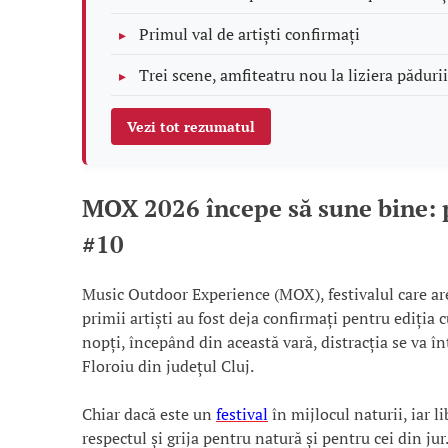
Primul val de artiști confirmați
Trei scene, amfiteatru nou la liziera pădurii 
Vezi tot rezumatul
MOX 2026 începe să sune bine: pr
#10
Music Outdoor Experience (MOX), festivalul care are
primii artiști au fost deja confirmați pentru ediția 
nopți, începând din această vară, distracția se va î
Floroiu din județul Cluj.
Chiar dacă este un
festival
în mijlocul naturii, iar l
respectul și grija pentru natură și pentru cei din jur