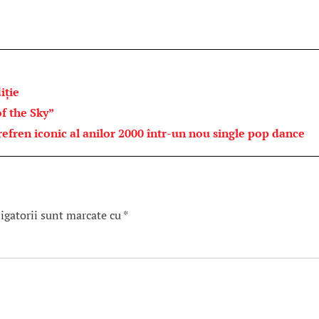
iție
f the Sky”
ren iconic al anilor 2000 într-un nou single pop dance
igatorii sunt marcate cu
*