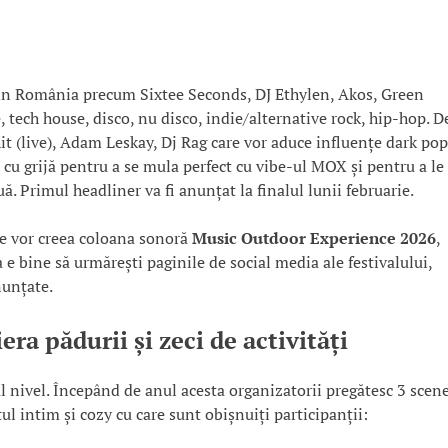
in România precum Sixtee Seconds, DJ Ethylen, Akos, Green
 tech house, disco, nu disco, indie/alternative rock, hip-hop. D
 (live), Adam Leskay, Dj Rag care vor aduce influențe dark pop
i cu grijă pentru a se mula perfect cu vibe-ul MOX și pentru a le
. Primul headliner va fi anunțat la finalul lunii februarie.
re vor creea coloana sonoră
Music Outdoor Experience 2026
,
 e bine să urmărești paginile de social media ale festivalului,
nunțate.
era pădurii și zeci de activități
l nivel. Începând de anul acesta organizatorii pregătesc 3 scen
itul intim și cozy cu care sunt obișnuiți participanții: