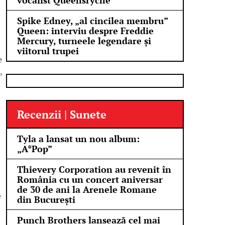
vocalist Queensrÿche
Spike Edney, „al cincilea membru”
Queen: interviu despre Freddie
Mercury, turneele legendare și
viitorul trupei
e
,
Recenzii | Sunete
Tyla a lansat un nou album:
„A*Pop”
Thievery Corporation au revenit în
România cu un concert aniversar
de 30 de ani la Arenele Romane
e
din București
Punch Brothers lansează cel mai