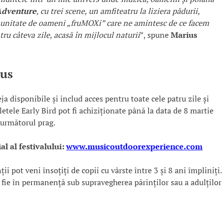
 Adventure
, cu trei scene, un amfiteatru la liziera pădurii,
omunitate de oameni „fruMOXi” care ne amintesc de ce facem
ru câteva zile, acasă în mijlocul naturii
”, spune
Marius
lus
disponibile și includ acces pentru toate cele patru zile și
letele Early Bird pot fi achiziționate până la data de 8 martie
a următorul prag.
al al festivalului:
www.musicoutdoorexperience.com
 pot veni însoțiți de copii cu vârste între 3 și 8 ani împliniți.
ă fie în permanență sub supravegherea părinților sau a adulților