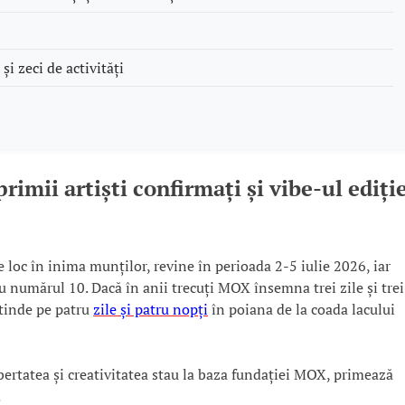
și zeci de activități
imii artiști confirmați și vibe-ul ediție
 loc în inima munților, revine în perioada 2-5 iulie 2026, iar
cu numărul 10. Dacă în anii trecuți MOX însemna trei zile și trei
ntinde pe patru
zile și patru nopți
în poiana de la coada lacului
ibertatea și creativitatea stau la baza fundației MOX, primează
.