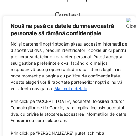
Contact
Nouă ne pasă ca datele dumneavoastră
E-mail
personale să rămână confidențiale
Facebook
Spotify
Noi și partenerii noștri stocăm și/sau accesăm informații pe
dispozitivul dvs., precum identificatorii cookie unici pentru
prelucrarea datelor cu caracter personal. Puteți accepta
Powered by
sau gestiona preferințele dvs. făcând clic mai jos,
respectiv vă puteți opune utilizării unui interes legitim în
orice moment pe pagina cu politica de confidențialitate.
Aceste alegeri vor fi raportate partenerilor noștri și nu vă
vor afecta navigarea.
Mai multe detalii
SUNETE este marcă înregistrată City Guide Media SRL,
Prin click pe “ACCEPT TOATE”, acceptati folosirea tuturor
Tehnologiilor de tip Cookie, care implica inclusiv acceptul
RO 32408505
dvs. cu privire la stocarea/accesarea informatiilor de catre
Vendor-ii cu care colaboram.
Editor: City Guide Media SRL
Sediul central: Brașov, Str. Octavian Goga nr. 9, bl. 290
Prin click pe “PERSONALIZARE” puteti schimba