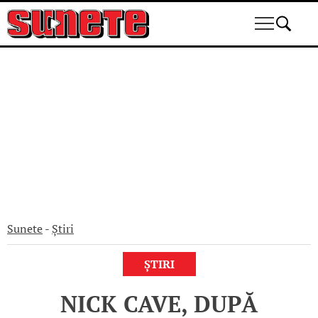
Skip
to
content
Sunete
-
Știri
ȘTIRI
NICK CAVE, DUPĂ