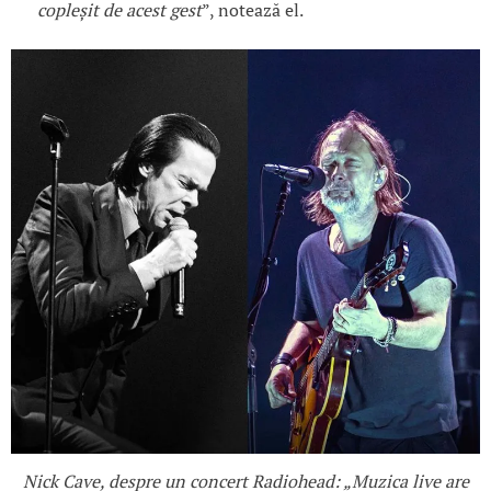
copleșit de acest gest
”, notează el.
Nick Cave, despre un concert Radiohead: „Muzica live are