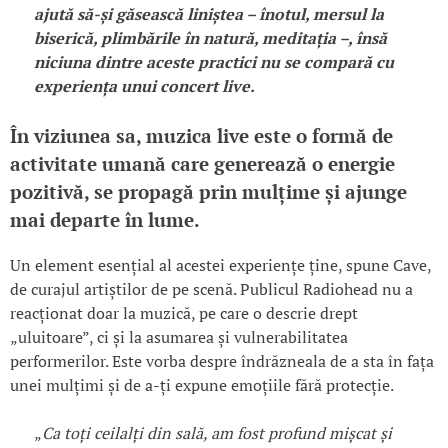
ajută să-și găsească liniștea – înotul, mersul la
biserică, plimbările în natură, meditația –, însă
niciuna dintre aceste practici nu se compară cu
experiența unui concert live.
În viziunea sa, muzica live este o formă de
activitate umană care generează o energie
pozitivă, se propagă prin mulțime și ajunge
mai departe în lume.
Un element esențial al acestei experiențe ține, spune Cave,
de curajul artiștilor de pe scenă. Publicul Radiohead nu a
reacționat doar la muzică, pe care o descrie drept
„uluitoare”, ci și la asumarea și vulnerabilitatea
performerilor. Este vorba despre îndrăzneala de a sta în fața
unei mulțimi și de a-ți expune emoțiile fără protecție.
„
Ca toți ceilalți din sală, am fost profund mișcat și