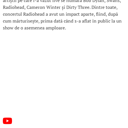
artiștii pe care i-a văzut live se numără
Bob Dylan
,
Swans
,
Radiohead,
Cameron Winter
și
Dirty Three
. Dintre toate,
concertul Radiohead a avut un impact aparte, fiind, după
cum mărturisește, prima dată când s-a aflat în public la un
show de o asemenea amploare.