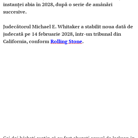
instanței abia în 2028, după o serie de amânări
succesive.
Judecătorul Michael E. Whitaker a stabilit noua dată de
judecată pe 14 februarie 2028, într-un tribunal din
California, conform
Rolling Stone
.
Cei doi bărbați susțin că au fost abuzați sexual de Jackson în