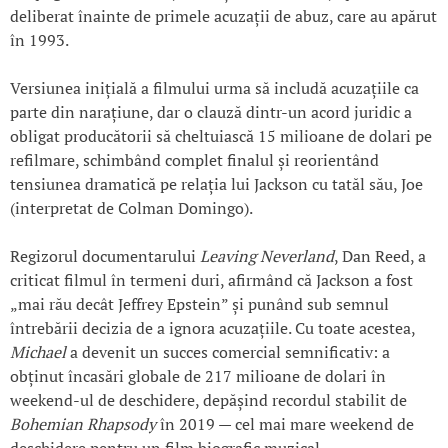
deliberat înainte de primele acuzații de abuz, care au apărut
în 1993.
Versiunea inițială a filmului urma să includă acuzațiile ca
parte din narațiune, dar o clauză dintr-un acord juridic a
obligat producătorii să cheltuiască 15 milioane de dolari pe
refilmare, schimbând complet finalul și reorientând
tensiunea dramatică pe relația lui Jackson cu tatăl său, Joe
(interpretat de Colman Domingo).
Regizorul documentarului
Leaving Neverland
, Dan Reed, a
criticat filmul în termeni duri, afirmând că Jackson a fost
„mai rău decât Jeffrey Epstein” și punând sub semnul
întrebării decizia de a ignora acuzațiile. Cu toate acestea,
Michael
a devenit un succes comercial semnificativ: a
obținut încasări globale de 217 milioane de dolari în
weekend-ul de deschidere, depășind recordul stabilit de
Bohemian Rhapsody
în 2019 — cel mai mare weekend de
deschidere pentru un film biografic muzical.