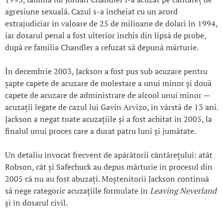
agresiune sexuală. Cazul s-a încheiat cu un acord
extrajudiciar în valoare de 25 de milioane de dolari în 1994,
iar dosarul penal a fost ulterior închis din lipsă de probe,
după ce familia Chandler a refuzat să depună mărturie.
În decembrie 2003, Jackson a fost pus sub acuzare pentru
șapte capete de acuzare de molestare a unui minor și două
capete de acuzare de administrare de alcool unui minor —
acuzații legate de cazul lui Gavin Arvizo, în vârstă de 13 ani.
Jackson a negat toate acuzațiile și a fost achitat în 2005, la
finalul unui proces care a durat patru luni și jumătate.
Un detaliu invocat frecvent de apărătorii cântărețului: atât
Robson, cât și Safechuck au depus mărturie în procesul din
2005 că nu au fost abuzați. Moștenitorii Jackson continuă
să nege categoric acuzațiile formulate în
Leaving Neverland
și în dosarul civil.