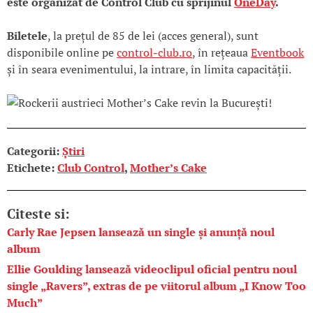
este organizat de Control Club cu sprijinul
OneDay
.
Biletele
, la prețul de 85 de lei (acces general), sunt
disponibile online pe
control-club.ro
, în rețeaua
Eventbook
și în seara evenimentului, la intrare, în limita capacității.
Categorii:
Știri
Etichete:
Club Control
,
Mother’s Cake
Citeste si:
Carly Rae Jepsen lansează un single și anunță noul
album
Ellie Goulding lansează videoclipul oficial pentru noul
single „Ravers”, extras de pe viitorul album „I Know Too
Much”