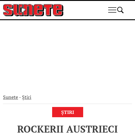
Skip
to
content
Sunete
-
Știri
ȘTIRI
ROCKERII AUSTRIECI