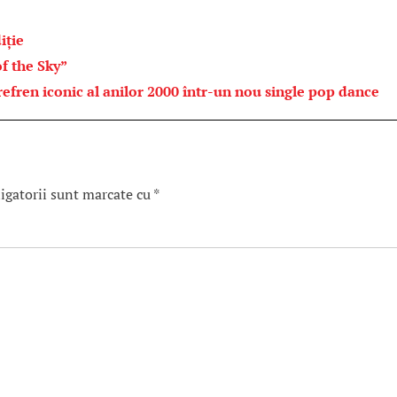
iție
f the Sky”
ren iconic al anilor 2000 într-un nou single pop dance
igatorii sunt marcate cu
*