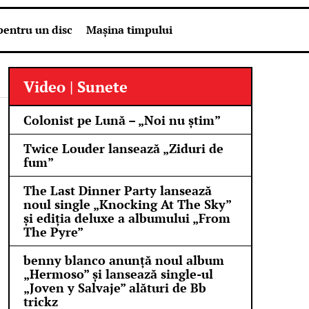
pentru un disc
Mașina timpului
Video | Sunete
Colonist pe Lună – „Noi nu știm”
Twice Louder lansează „Ziduri de
fum”
The Last Dinner Party lansează
noul single „Knocking At The Sky”
și ediția deluxe a albumului „From
The Pyre”
benny blanco anunță noul album
„Hermoso” și lansează single-ul
„Joven y Salvaje” alături de Bb
trickz