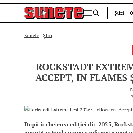
Skip
Știri
O
to
content
Sunete
-
Știri
ROCKSTADT EXTREME
ACCEPT, IN FLAMES 
T
După încheierea ediției din 2025, Rocksta
anunță primele nume confirmate pentru 