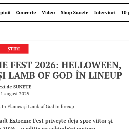
pinii
Concerte
Video
Shop Sunete
Interviuri
10 
ȘTIRI
 FEST 2026: HELLOWEEN,
ȘI LAMB OF GOD ÎN LINEUP
ext de
SUNETE
31 august 2025
dt Extreme Fest privește deja spre viitor și
2026 – o ediție cu schimbări majore.