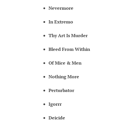
Nevermore
In Extremo
Thy Art Is Murder
Bleed From Within
Of Mice & Men
Nothing More
Perturbator
Igorrr
Deicide