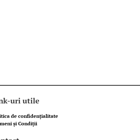
nk-uri utile
itica de confidențialitate
meni și Condiții