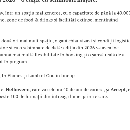
v, într-un spațiu mai generos, cu o capacitate de până la 40.00
ne, zone de food & drinks și facilități extinse, menținând
e două ori mai mult spațiu, o gară chiar vizavi și condiții logisti
ine și cu o schimbare de dată: ediția din 2026 va avea loc
eamnă mai multă flexibilitate în booking și o șansă reală de a
at în program.
re:
Helloween
, care va celebra 40 de ani de carieră, și
Accept
, 
 peste 100 de formații din întreaga lume, printre care: