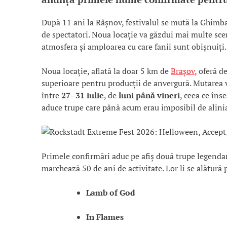
După 11 ani la Râșnov, festivalul se mută la Ghimba
de spectatori. Noua locație va găzdui mai multe sce
atmosfera și amploarea cu care fanii sunt obișnuiți.
Noua locație, aflată la doar 5 km de
Brașov
, oferă d
superioare pentru producții de anvergură. Mutarea v
între
27–31 iulie
, de
luni până vineri
, ceea ce îns
aduce trupe care până acum erau imposibil de alini
Primele confirmări aduc pe afiș două trupe legenda
marchează 50 de ani de activitate. Lor li se alătură
Lamb of God
In Flames