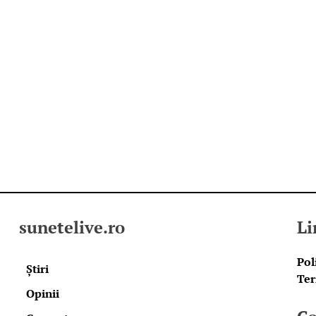
sunetelive.ro
Li
Pol
Știri
Ter
Opinii