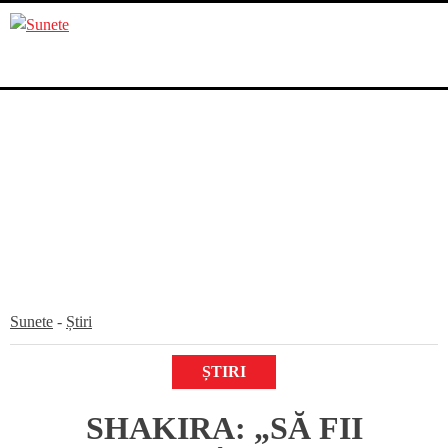
Skip
to
content
Sunete
-
Știri
ȘTIRI
SHAKIRA: „SĂ FII