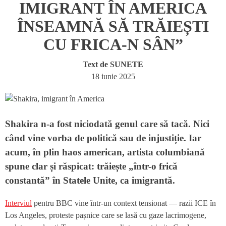
IMIGRANT ÎN AMERICA
ÎNSEAMNĂ SĂ TRĂIEȘTI
CU FRICA-N SÂN”
Text de
SUNETE
18 iunie 2025
Shakira n-a fost niciodată genul care să tacă. Nici
când vine vorba de politică sau de injustiție. Iar
acum, în plin haos american, artista columbiană
spune clar și răspicat: trăiește „într-o frică
constantă” în Statele Unite, ca imigrantă.
Interviul
pentru BBC vine într-un context tensionat — razii ICE în
Los Angeles, proteste pașnice care se lasă cu gaze lacrimogene,