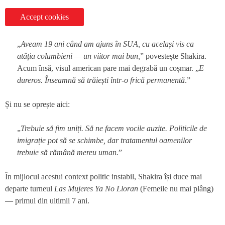
Accept cookies
„
Aveam 19 ani când am ajuns în SUA, cu același vis ca
atâția columbieni — un viitor mai bun,
” povestește Shakira.
Acum însă, visul american pare mai degrabă un coșmar. „
E
dureros. Înseamnă să trăiești într-o frică permanentă
.”
Și nu se oprește aici:
„
Trebuie să fim uniți. Să ne facem vocile auzite. Politicile de
imigrație pot să se schimbe, dar tratamentul oamenilor
trebuie să rămână mereu uman.
”
În mijlocul acestui context politic instabil, Shakira își duce mai
departe turneul
Las Mujeres Ya No Lloran
(Femeile nu mai plâng)
— primul din ultimii 7 ani.