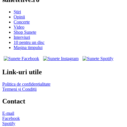
Știri
Opinii
Concerte
Video
Shop Sunete
Interviuri
10 pentru un disc
Mașina timpului
Link-uri utile
Politica de confidențialitate
Termeni și Condiții
Contact
E-mail
Facebook
Spotify