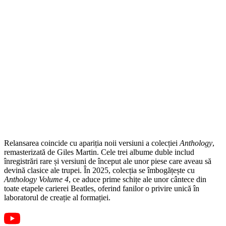
Relansarea coincide cu apariția noii versiuni a colecției
Anthology
,
remasterizată de Giles Martin. Cele trei albume duble includ
înregistrări rare și versiuni de început ale unor piese care aveau să
devină clasice ale trupei. În 2025, colecția se îmbogățește cu
Anthology Volume 4
, ce aduce prime schițe ale unor cântece din
toate etapele carierei Beatles, oferind fanilor o privire unică în
laboratorul de creație al formației.