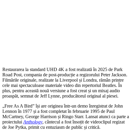
Restaurarea la standard UHD 4K a fost realizată în 2025 de Park
Road Post, compania de post-producție a regizorului Peter Jackson.
Filmările originale, realizate la Liverpool și Londra, rămân printre
cele mai spectaculoase materiale video din repertoriul Beatles. În
plus, pentru această nouă versiune a fost creat și un mixaj audio
proaspăt, semnat de Jeff Lynne, producătorul original al piesei.
„Free As A Bird” își are originea într-un demo înregistrat de John
Lennon în 1977 și a fost completat în februarie 1995 de Paul
McCartney, George Harrison și Ringo Starr. Lansat atunci ca parte a
proiectului
Anthology
, cântecul a fost însoțit de videoclipul regizat
de Joe Pytka, primit cu entuziasm de public și critică.