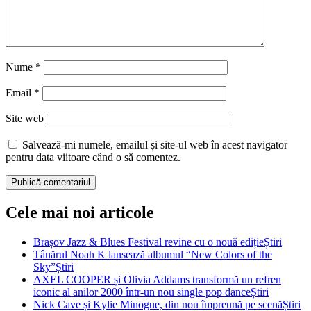
Nume
*
Email
*
Site web
Salvează-mi numele, emailul și site-ul web în acest navigator
pentru data viitoare când o să comentez.
Cele mai noi articole
Brașov Jazz & Blues Festival revine cu o nouă ediție
Știri
Tânărul Noah K lansează albumul “New Colors of the
Sky”
Știri
AXEL COOPER și Olivia Addams transformă un refren
iconic al anilor 2000 într-un nou single pop dance
Știri
Nick Cave și Kylie Minogue, din nou împreună pe scenă
Știri