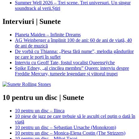
Summer Well 2026 – Trei scene. Trei universuri. Un singur
soundtrack al verii.
Știri
Interviuri | Sunete
Planeta Maiden – Infinite Dreams
AG Weinberger a împlinit 100 de ani: 60 de ani de viață, 40
de ani de muzică
De vorbă cu Thianna: „Piesa fără nume”, melodia gândurilor
pe care le porți în suflet
Interviu cu Geoff Tate, fostul vocalist Queensrÿche
Spike Edney, „al cincilea membru” Queen: interviu despre
Freddie Mercury, turneele legendare și viitorul trupei
10 pentru un disc | Sunete
10 pentru un disc – Ilinca
10 piese de jazz pe care trebuie să le asculți cel puțin o dată în
viață
10 pentru un disc – Sebastian Ursache (Monokrom)
10 pentru un disc – Monica-Elena Costin (The Strizzers)
10 pentru un disc – Mihai Tacoi