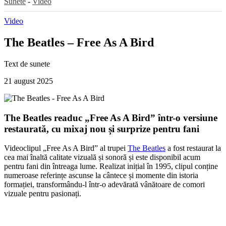
Sunete
-
Video
Video
The Beatles – Free As A Bird
Text de
sunete
21 august 2025
The Beatles readuc „Free As A Bird” într-o versiune
restaurată, cu mixaj nou și surprize pentru fani
Videoclipul „Free As A Bird” al trupei
The Beatles
a fost restaurat la
cea mai înaltă calitate vizuală și sonoră și este disponibil acum
pentru fani din întreaga lume. Realizat inițial în 1995, clipul conține
numeroase referințe ascunse la cântece și momente din istoria
formației, transformându-l într-o adevărată vânătoare de comori
vizuale pentru pasionați.