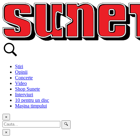
Skip
to
content
Știri
Opinii
Concerte
Video
Shop Sunete
Interviuri
10 pentru un disc
Mașina timpului
×
🔍
×