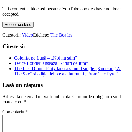
This content is blocked because YouTube cookies have not been
accepted.
Accept cookies
Categorii:
Video
Etichete:
The Beatles
Citeste si:
Colonist pe Lună – „Noi nu știm”
Twice Louder lansează „Ziduri de fum”
The Last Dinner Party lansează noul single „Knocking At
The Sky” și ediția deluxe a albumului „From The Pyre”
Lasă un răspuns
Adresa ta de email nu va fi publicată.
Câmpurile obligatorii sunt
marcate cu
*
Comentariu
*