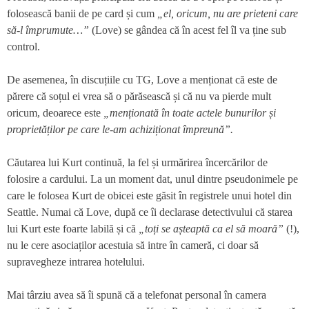
folosească banii de pe card și cum
„el, oricum, nu are prieteni care
să-l împrumute…”
(Love) se gândea că în acest fel îl va ține sub
control.
De asemenea, în discuțiile cu TG, Love a menționat că este de
părere că soțul ei vrea să o părăsească și că nu va pierde mult
oricum, deoarece este
„menționată în toate actele bunurilor și
proprietăților pe care le-am achiziționat împreună”.
Căutarea lui Kurt continuă, la fel și urmărirea încercărilor de
folosire a cardului. La un moment dat, unul dintre pseudonimele pe
care le folosea Kurt de obicei este găsit în registrele unui hotel din
Seattle. Numai că Love, după ce îi declarase detectivului că starea
lui Kurt este foarte labilă și că
„toți se așteaptă ca el să moară”
(!),
nu le cere asociaților acestuia să intre în cameră, ci doar să
supravegheze intrarea hotelului.
Mai târziu avea să îi spună că a telefonat personal în camera