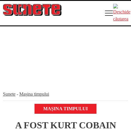
Skip
to
content
Sunete
-
Mașina timpului
MAȘINA TIMPULUI
A FOST KURT COBAIN