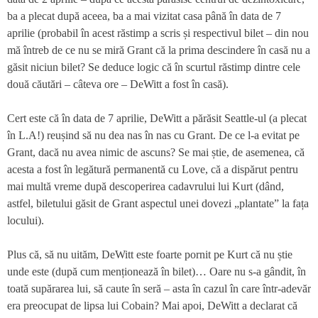
ba a plecat după aceea, ba a mai vizitat casa până în data de 7
aprilie (probabil în acest răstimp a scris și respectivul bilet – din nou
mă întreb de ce nu se miră Grant că la prima descindere în casă nu a
găsit niciun bilet? Se deduce logic că în scurtul răstimp dintre cele
două căutări – câteva ore – DeWitt a fost în casă).
Cert este că în data de 7 aprilie, DeWitt a părăsit Seattle-ul (a plecat
în L.A!) reușind să nu dea nas în nas cu Grant. De ce l-a evitat pe
Grant, dacă nu avea nimic de ascuns? Se mai știe, de asemenea, că
acesta a fost în legătură permanentă cu Love, că a dispărut pentru
mai multă vreme după descoperirea cadavrului lui Kurt (dând,
astfel, biletului găsit de Grant aspectul unei dovezi „plantate” la fața
locului).
Plus că, să nu uităm, DeWitt este foarte pornit pe Kurt că nu știe
unde este (după cum menționează în bilet)… Oare nu s-a gândit, în
toată supărarea lui, să caute în seră – asta în cazul în care într-adevăr
era preocupat de lipsa lui Cobain? Mai apoi, DeWitt a declarat că