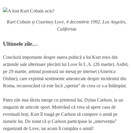
Kurt Cobain și Courtney Love, 4 decembrie 1992, Los Angeles,
California
Ultimele zile…
Concluzii importante despre starea psihică a lui Kurt reies din
acțiunile sale ulterioare plecării lui Love în L.A. (26 martie). Astfel,
pe 29 martie, artistul postează un mesaj pe internet (America
Online), care exprimă sentimente amestecate despre incidentul din
Roma, recunoscând că este încă „speriat” de ceea ce s-a întâmplat.
Patru zile mai târziu merge cu prietenul lui, Dylan Carlson, la un
magazin de articole sport. Motivând că vrea să apere casa de
eventuali hoți, Kurt îl roagă pe Carlson să cumpere o armă pe
numele lui. De notat că și Carlson participase la „intervenția”
organizată de Love, iar acum îi cumpăra o armă!