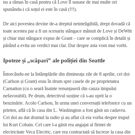
nu a rămas în casă pentru că Love îl sunase de mai multe ori
spunându-i că soțul ei este în casă (!!!).
De aici povestea devine de-a dreptul neinteligibilă, drept dovadă că
toate acestea par a fi un scenariu stângace mânuit de Love și DeWitt
și chiar mai stângace expus de Grant – care se complică în detalii și
părând a evita un verdict mai clar. Dar despre asta vom mai vorbi.
Ipoteze și „scăpari” ale poliției din Seattle
Întorcându-ne la întâmplările din dimineața zile de 8 aprilie, cei doi
(Carlson și Grant) erau în drum spre casele de pe proprietatea
Carnation (cu o seară înainte renunțaseră din cauza timpului
nefavorabil). Pe drum, detectivul susține că s-au oprit la o
benzinărie. Acolo Carlson, în urma unei conversații telefonice cu un
prieten, află că în casa din L. Washington a fost găsit un cadavru.
Cei doi au dat drumul la radio și au aflat că era vorba despre trupul
lui Kurt Cobain. Cel care l-a găsit era angajat al firmei de
electricitate Veca Electric, care era contractată să lucreze la casa din