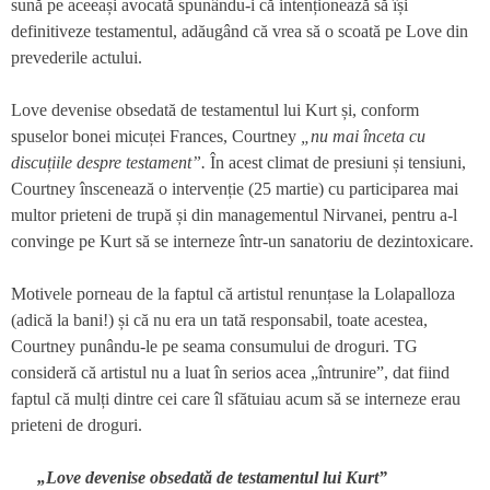
sună pe aceeași avocată spunându-i că intenționează să își
definitiveze testamentul, adăugând că vrea să o scoată pe Love din
prevederile actului.
Love devenise obsedată de testamentul lui Kurt și, conform
spuselor bonei micuței Frances, Courtney
„nu mai înceta cu
discuțiile despre testament”.
În acest climat de presiuni și tensiuni,
Courtney înscenează o intervenție (25 martie) cu participarea mai
multor prieteni de trupă și din managementul Nirvanei, pentru a-l
convinge pe Kurt să se interneze într-un sanatoriu de dezintoxicare.
Motivele porneau de la faptul că artistul renunțase la Lolapalloza
(adică la bani!) și că nu era un tată responsabil, toate acestea,
Courtney punându-le pe seama consumului de droguri. TG
consideră că artistul nu a luat în serios acea „întrunire”, dat fiind
faptul că mulți dintre cei care îl sfătuiau acum să se interneze erau
prieteni de droguri.
„Love devenise obsedată de testamentul lui Kurt”