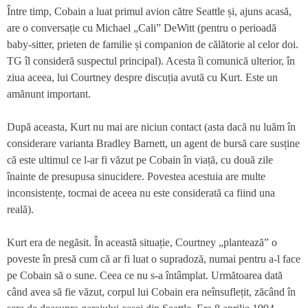
Între timp, Cobain a luat primul avion către Seattle și, ajuns acasă,
are o conversație cu Michael „Cali” DeWitt (pentru o perioadă
baby-sitter, prieten de familie și companion de călătorie al celor doi.
TG îl consideră suspectul principal). Acesta îi comunică ulterior, în
ziua aceea, lui Courtney despre discuția avută cu Kurt. Este un
amănunt important.
După aceasta, Kurt nu mai are niciun contact (asta dacă nu luăm în
considerare varianta Bradley Barnett, un agent de bursă care susține
că este ultimul ce l-ar fi văzut pe Cobain în viață, cu două zile
înainte de presupusa sinucidere. Povestea acestuia are multe
inconsistențe, tocmai de aceea nu este considerată ca fiind una
reală).
Kurt era de negăsit. În această situație, Courtney „plantează” o
poveste în presă cum că ar fi luat o supradoză, numai pentru a-l face
pe Cobain să o sune. Ceea ce nu s-a întâmplat. Următoarea dată
când avea să fie văzut, corpul lui Cobain era neînsuflețit, zăcând în