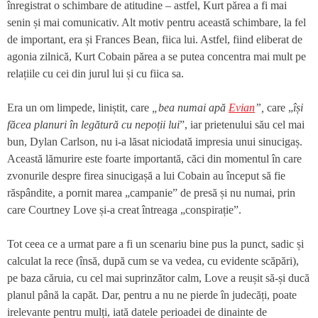
înregistrat o schimbare de atitudine – astfel, Kurt părea a fi mai
senin și mai comunicativ. Alt motiv pentru această schimbare, la fel
de important, era și Frances Bean, fiica lui. Astfel, fiind eliberat de
agonia zilnică, Kurt Cobain părea a se putea concentra mai mult pe
relațiile cu cei din jurul lui și cu fiica sa.
Era un om limpede, liniștit, care
„bea numai apă
Evian
”,
care „
își
făcea planuri în legătură cu nepoții lui
”, iar prietenului său cel mai
bun, Dylan Carlson, nu i-a lăsat niciodată impresia unui sinucigaș.
Această lămurire este foarte importantă, căci din momentul în care
zvonurile despre firea sinucigașă a lui Cobain au început să fie
răspândite, a pornit marea „campanie” de presă și nu numai, prin
care Courtney Love și-a creat întreaga „conspirație”.
Tot ceea ce a urmat pare a fi un scenariu bine pus la punct, sadic și
calculat la rece (însă, după cum se va vedea, cu evidente scăpări),
pe baza căruia, cu cel mai suprinzător calm, Love a reușit să-și ducă
planul până la capăt. Dar, pentru a nu ne pierde în judecăți, poate
irelevante pentru mulți, iată datele perioadei de dinainte de