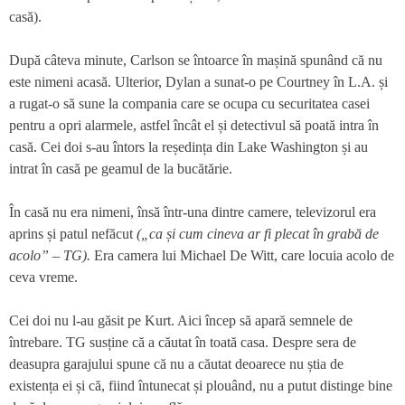
casă).
După câteva minute, Carlson se întoarce în mașină spunând că nu
este nimeni acasă. Ulterior, Dylan a sunat-o pe Courtney în L.A. și
a rugat-o să sune la compania care se ocupa cu securitatea casei
pentru a opri alarmele, astfel încât el și detectivul să poată intra în
casă. Cei doi s-au întors la reședința din Lake Washington și au
intrat în casă pe geamul de la bucătărie.
În casă nu era nimeni, însă într-una dintre camere, televizorul era
aprins și patul nefăcut
(„ca și cum cineva ar fi plecat în grabă de
acolo” – TG).
Era camera lui Michael De Witt, care locuia acolo de
ceva vreme.
Cei doi nu l-au găsit pe Kurt. Aici încep să apară semnele de
întrebare. TG susține că a căutat în toată casa. Despre sera de
deasupra garajului spune că nu a căutat deoarece nu știa de
existența ei și că, fiind întunecat și plouând, nu a putut distinge bine