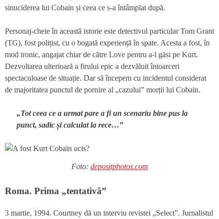
sinuciderea lui Cobain și ceea ce s-a întâmplat după.
Personaj-cheie în această istorie este detectivul particular Tom Grant
(TG), fost polițist, cu o bogată experiență în spate. Acesta a fost, în
mod ironic, angajat chiar de către Love pentru a-l găsi pe Kurt.
Dezvoltarea ulterioară a firului epic a dezvăluit întoarceri
spectaculoase de situație. Dar să începem cu incidentul considerat
de majoritatea punctul de pornire al „cazului” morții lui Cobain.
„Tot ceea ce a urmat pare a fi un scenariu bine pus la
punct, sadic și calculat la rece…”
Foto:
depositphotos.com
Roma. Prima „tentativă”
3 martie, 1994. Courtney dă un interviu revistei „Select”. Jurnalistul