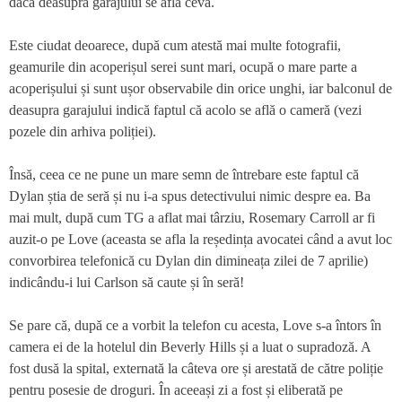
dacă deasupra garajului se află ceva.
Este ciudat deoarece, după cum atestă mai multe fotografii,
geamurile din acoperișul serei sunt mari, ocupă o mare parte a
acoperișului și sunt ușor observabile din orice unghi, iar balconul de
deasupra garajului indică faptul că acolo se află o cameră (vezi
pozele din arhiva poliției).
Însă, ceea ce ne pune un mare semn de întrebare este faptul că
Dylan știa de seră și nu i-a spus detectivului nimic despre ea. Ba
mai mult, după cum TG a aflat mai târziu, Rosemary Carroll ar fi
auzit-o pe Love (aceasta se afla la reședința avocatei când a avut loc
convorbirea telefonică cu Dylan din dimineața zilei de 7 aprilie)
indicându-i lui Carlson să caute și în seră!
Se pare că, după ce a vorbit la telefon cu acesta, Love s-a întors în
camera ei de la hotelul din Beverly Hills și a luat o supradoză. A
fost dusă la spital, externată la câteva ore și arestată de către poliție
pentru posesie de droguri. În aceeași zi a fost și eliberată pe