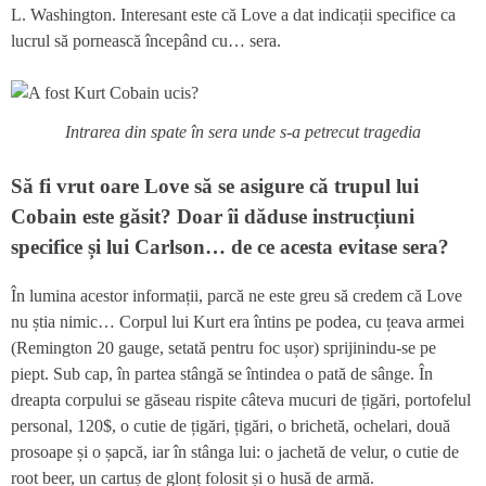
L. Washington. Interesant este că Love a dat indicații specifice ca
lucrul să pornească începând cu… sera.
Intrarea din spate în sera unde s-a petrecut tragedia
Să fi vrut oare Love să se asigure că trupul lui
Cobain este găsit? Doar îi dăduse instrucțiuni
specifice și lui Carlson… de ce acesta evitase sera?
În lumina acestor informații, parcă ne este greu să credem că Love
nu știa nimic… Corpul lui Kurt era întins pe podea, cu țeava armei
(Remington 20 gauge, setată pentru foc ușor) sprijinindu-se pe
piept. Sub cap, în partea stângă se întindea o pată de sânge. În
dreapta corpului se găseau rispite câteva mucuri de țigări, portofelul
personal, 120$, o cutie de țigări, țigări, o brichetă, ochelari, două
prosoape și o șapcă, iar în stânga lui: o jachetă de velur, o cutie de
root beer, un cartuș de glonț folosit și o husă de armă.