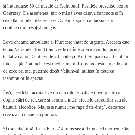
și îngurgitase 50 de pastile de Rohypnol! Pastilele prescrise pentru
Courtney. De asemenea, într-o mână avea câteva bancnote și în
cealaltă un bilet, despre care Cobain a spus mai târziu că nu
conținea un mesaj sinucigaș.
Love cheamă ambulanța și Kurt este tratat de urgență. Aceasta este
tema. Variațiile: Tom Grant crede că în Roma a avut loc prima
tentativă a lui Courtney de a-l ucide pe Kurt. Se pare că artistul nu
folosise până atunci acest medicament (Rohypnol este un calmant
de zece ori mai puternic decât Valium-ul, utilizat în tratarea
insomniilor în special.
Însă, neoficial, acesta este un narcotic folosit de tineri pentru a
obține stări de relaxare și pentru a întări efectele drogurilor sau ale
băuturii alcoolice. Mai este numit „the rape-date drug”, deoarece
creează amnezie temporară).
Și este ciudat să fi ales Kurt să-l folosească fix în acel moment când