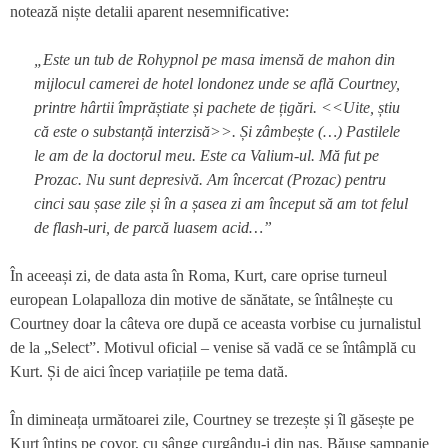
notează niște detalii aparent nesemnificative:
„Este un tub de Rohypnol pe masa imensă de mahon din
mijlocul camerei de hotel londonez unde se află Courtney,
printre hârtii împrăștiate și pachete de țigări. <<Uite, știu
că este o substanță interzisă>>. Și zâmbește (…) Pastilele
le am de la doctorul meu. Este ca Valium-ul. Mă fut pe
Prozac. Nu sunt depresivă. Am încercat (Prozac) pentru
cinci sau șase zile și în a șasea zi am început să am tot felul
de flash-uri, de parcă luasem acid…”
În aceeași zi, de data asta în Roma, Kurt, care oprise turneul
european Lolapalloza din motive de sănătate, se întâlnește cu
Courtney doar la câteva ore după ce aceasta vorbise cu jurnalistul
de la „Select”. Motivul oficial – venise să vadă ce se întâmplă cu
Kurt. Și de aici încep variațiile pe tema dată.
În dimineața următoarei zile, Courtney se trezește și îl găsește pe
Kurt întins pe covor, cu sânge curgându-i din nas. Băuse șampanie