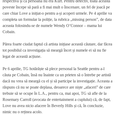
respectivă și că persoana nu era Kurt. Pentru detectiv, toată această
poveste începe să pară a fi mai mult o înscenare, un fel de joacă pe
care chiar Love a inițiat-o pentru a-și acoperi urmele. Pe 4 aprilie va
completa un formular la poliție, la rubrica „missing person”, de data
aceasta folosindu-se de numele Wendy O’Connor – mama lui
Cobain.
Părea foarte ciudat faptul că artista inițiase această căutare, dar făcea
tot posibilul ca investigația să meargă încet și numele ei să nu fie
legat de această acțiune.
Pe 6 aprilie, TG hotărăște să plece personal la Seattle pentru a-l
căuta pe Cobain, însă nu înainte ca un prieten să o întrebe pe artistă
dacă nu vrea să meargă cu el și să participe la investigație. Aceasta a
răspuns că nu se poate deplasa, deoarece are niște „afaceri” de care
trebuie să se ocupe în L.A., pentru ca, mai apoi, TG să afle de la
Rosemary Carroll (avocata de entertainment a cuplului) că, de fapt,
Love nu avea nicio afacere în Beverly Hills și că, în concluzie,
nimic nu o reținea acolo.