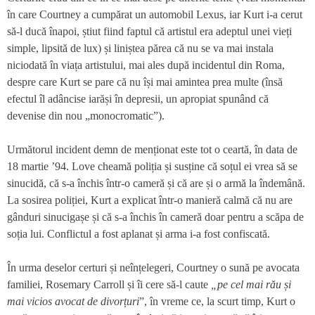
în care Courtney a cumpărat un automobil Lexus, iar Kurt i-a cerut
să-l ducă înapoi, știut fiind faptul că artistul era adeptul unei vieți
simple, lipsită de lux) și liniștea părea că nu se va mai instala
niciodată în viața artistului, mai ales după incidentul din Roma,
despre care Kurt se pare că nu își mai amintea prea multe (însă
efectul îl adâncise iarăși în depresii, un apropiat spunând că
devenise din nou „monocromatic”).
Următorul incident demn de menționat este tot o ceartă, în data de
18 martie ’94. Love cheamă poliția și susține că soțul ei vrea să se
sinucidă, că s-a închis într-o cameră și că are și o armă la îndemână.
La sosirea poliției, Kurt a explicat într-o manieră calmă că nu are
gânduri sinucigașe și că s-a închis în cameră doar pentru a scăpa de
soția lui. Conflictul a fost aplanat și arma i-a fost confiscată.
În urma deselor certuri și neînțelegeri, Courtney o sună pe avocata
familiei, Rosemary Carroll și îi cere să-l caute
„pe cel mai rău și
mai vicios avocat de divorțuri
”, în vreme ce, la scurt timp, Kurt o