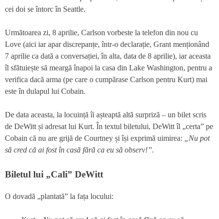
cei doi se întorc în Seattle.
Următoarea zi, 8 aprilie, Carlson vorbeste la telefon din nou cu
Love (aici iar apar discrepanțe, într-o declarație, Grant menționând
7 aprilie ca dată a conversației, în alta, data de 8 aprilie), iar aceasta
îl sfătuiește să meargă înapoi la casa din Lake Washington, pentru a
verifica dacă arma (pe care o cumpărase Carlson pentru Kurt) mai
este în dulapul lui Cobain.
De data aceasta, la locuință îi așteaptă altă surpriză – un bilet scris
de DeWitt și adresat lui Kurt. În textul biletului, DeWitt îl „certa” pe
Cobain că nu are grijă de Courtney și își exprimă uimirea:
„Nu pot
să cred că ai fost în casă fără ca eu să observ!”.
Biletul lui „Cali” DeWitt
O dovadă „plantată” la fața locului: