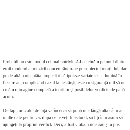
Probabil nu este modul cel mai potrivit să-I celebrăm pe unul dintre
eroii moderni ai muzicii concentrându-ne pe subiectul morții lui, dar
pe de altă parte, atâta timp cât încă ipoteze variate ies la lumină în
fiecare an, complicând cazul la nesfârșit, este cu siguranță util să ne
creăm o imagine completă a teoriilor și posibilelor verdicte de până
acum.
De fapt, articolul de față va încerca să pună una lângă alta cât mai
multe date pentru ca, după ce le veți fi lecturat, să fiți în măsură să
ajungeți la propriul verdict. Deci, a fost Cobain ucis sau și-a pus