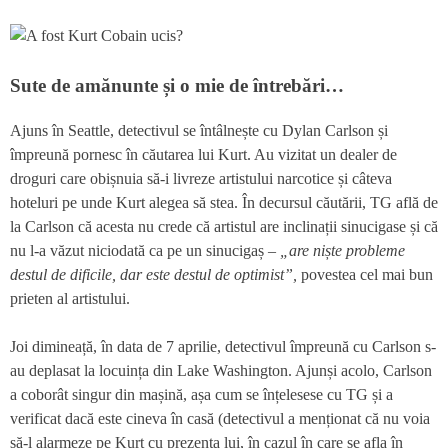
Sute de amănunte și o mie de întrebări…
Ajuns în Seattle, detectivul se întâlnește cu Dylan Carlson și
împreună pornesc în căutarea lui Kurt. Au vizitat un dealer de
droguri care obișnuia să-i livreze artistului narcotice și câteva
hoteluri pe unde Kurt alegea să stea. În decursul căutării, TG află de
la Carlson că acesta nu crede că artistul are inclinații sinucigase și că
nu l-a văzut niciodată ca pe un sinucigaș –
„are niște probleme
destul de dificile, dar este destul de optimist”,
povestea cel mai bun
prieten al artistului.
Joi dimineață, în data de 7 aprilie, detectivul împreună cu Carlson s-
au deplasat la locuința din Lake Washington. Ajunși acolo, Carlson
a coborât singur din mașină, așa cum se înțelesese cu TG și a
verificat dacă este cineva în casă (detectivul a menționat că nu voia
să-l alarmeze pe Kurt cu prezența lui, în cazul în care se afla în