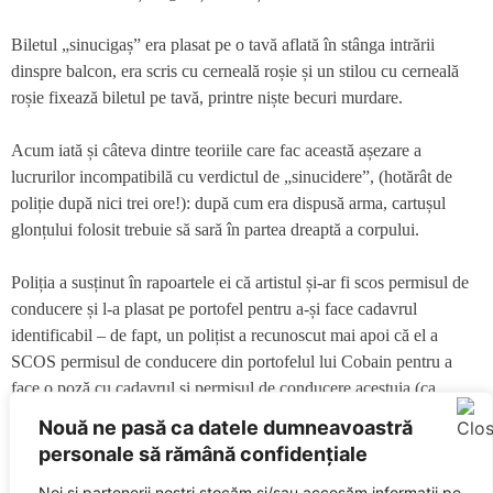
Biletul „sinucigaș” era plasat pe o tavă aflată în stânga intrării
dinspre balcon, era scris cu cerneală roșie și un stilou cu cerneală
roșie fixează biletul pe tavă, printre niște becuri murdare.
Acum iată și câteva dintre teoriile care fac această așezare a
lucrurilor incompatibilă cu verdictul de „sinucidere”, (hotărât de
poliție după nici trei ore!): după cum era dispusă arma, cartușul
glonțului folosit trebuie să sară în partea dreaptă a corpului.
Poliția a susținut în rapoartele ei că artistul și-ar fi scos permisul de
conducere și l-a plasat pe portofel pentru a-și face cadavrul
identificabil – de fapt, un polițist a recunoscut mai apoi că el a
SCOS permisul de conducere din portofelul lui Cobain pentru a
face o poză cu cadavrul și permisul de conducere acestuia (ca
metodă de identificare oficială); iar biletul ar fi fost plasat pe tava cu
Nouă ne pasă ca datele dumneavoastră
becuri tot de către un polițist, care a vrut să-l fotografieze.
personale să rămână confidențiale
Noi și partenerii noștri stocăm și/sau accesăm informații pe