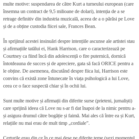
multe motive: suspendarea de către Kurt a turneului european (care
însemna un contract de 9,5 milioane de dolari), intenția de a se
retrage definitiv din industria muzicală, aceea de a o părăsi pe Love
și de a obține custodia fiicei sale, Frances Bean.
În sprijinul acestei insinuări despre intențiile ascunse ale artistei stau
și afirmațiile tatălui ei, Hank Harrison, care o caracterizează pe
Courtney ca fiind încă din adolescență o fire puternică, dornică
întotdeauna de succes și de apreciere, gata să facă ORICE pentru a
le obține. De asemenea, discutând despre fiica lui, Harrison este
convins că există zone întunecate în viața psihologică a lui Love,
ceea ce o face suspectă chiar și în ochii lui.
Sunt multe motive și afirmații din diferite surse (prieteni, jurnaliști)
care sprijină ideea că Love nu s-ar fi dat înapoi de la nimic pentru a-
și asigura drumul către bogăție și faimă. Mai ales că între ea și Kurt,
relațiile nu mai erau de mult timp „cordiale”.
Certurile erau din ce în ce mai dese pe diferite teme (vezi momentul