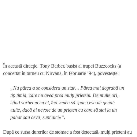
În această direcție, Tony Barber, basist al trupei Buzzcocks (a
concertat în turneu cu Nirvana, în februarie ’94), povestește:
„Nu părea a se considera un star… Părea mai degrabă un
tip timid, care nu avea prea mulți prieteni. De multe ori,
când vorbeam cu el, îmi venea să spun ceva de genul:
«uite, dacă ai nevoie de un prieten cu care să stai la un
pahar sau ceva, sunt aici»”.
După ce sursa durerilor de stomac a fost detectată, mulți prieteni au