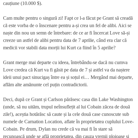
cauțiune (10.000 $).
Cam multe pentru o singură zi! Fapt ce l-a făcut pe Grant să creadă
că este vorba de o înscenare pentru a-și crea un fel de alibi. Aici se
naște din nou un semn de întrebare: de ce ar fi încercat Love să-și
creeze un astfel de alibi pentru data de 7 aprilie, când era clar că
medicii vor stabili data morții lui Kurt ca fiind în 5 aprilie?
Grant merge mai departe cu ideea, întrebându-se dacă nu cumva
Love credea că Kurt va fi găsit pe data de 7 și astfel va da naștere
ideii unui pact sinucigaș între ea și soțul ei… Mergând mai departe,
aflăm alte amănunte cel puțin contradictorii.
Deci, după ce Grant și Carlson părăsesc casa din Lake Washington
(unde, să nu uităm, trupul neînsuflețit al lui Cobain zăcea de două
zile!), aceștia hotărăsc să caute și la cele două case cunoscute sub
numele de Carnation Location, aflate în proprietatea cuplului Love-
Cobain. Pe drum, Dylan nu crede că va mai fi în stare să
recunoască unde se află proprietatea, din cauza vremii ploioase și