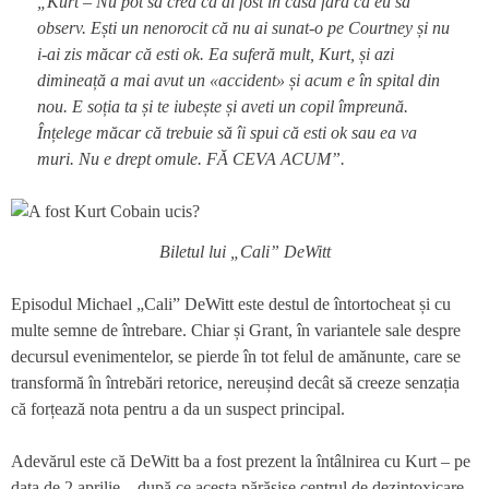
„Kurt – Nu pot să cred că ai fost în casă fără ca eu să
observ. Ești un nenorocit că nu ai sunat-o pe Courtney și nu
i-ai zis măcar că esti ok. Ea suferă mult, Kurt, și azi
dimineață a mai avut un «accident» și acum e în spital din
nou. E soția ta și te iubește și aveti un copil împreună.
Înțelege măcar că trebuie să îi spui că esti ok sau ea va
muri. Nu e drept omule. FĂ CEVA ACUM”.
Biletul lui „Cali” DeWitt
Episodul Michael „Cali” DeWitt este destul de întortocheat și cu
multe semne de întrebare. Chiar și Grant, în variantele sale despre
decursul evenimentelor, se pierde în tot felul de amănunte, care se
transformă în întrebări retorice, nereușind decât să creeze senzația
că forțează nota pentru a da un suspect principal.
Adevărul este că DeWitt ba a fost prezent la întâlnirea cu Kurt – pe
data de 2 aprilie – după ce acesta părăsise centrul de dezintoxicare,