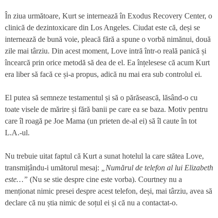
În ziua următoare, Kurt se internează în Exodus Recovery Center, o
clinică de dezintoxicare din Los Angeles. Ciudat este că, deși se
internează de bună voie, pleacă fără a spune o vorbă nimănui, două
zile mai târziu. Din acest moment, Love intră într-o reală panică și
încearcă prin orice metodă să dea de el. Ea înțelesese că acum Kurt
era liber să facă ce și-a propus, adică nu mai era sub controlul ei.
El putea să semneze testamentul și să o părăsească, lăsând-o cu
toate visele de mărire și fără banii pe care ea se baza. Motiv pentru
care îl roagă pe Joe Mama (un prieten de-al ei) să îl caute în tot
L.A.-ul.
Nu trebuie uitat faptul că Kurt a sunat hotelul la care stătea Love,
transmițându-i umătorul mesaj:
„Numărul de telefon al lui Elizabeth
este…”
(Nu se stie despre cine este vorba). Courtney nu a
menționat nimic presei despre acest telefon, deși, mai târziu, avea să
declare că nu știa nimic de soțul ei și că nu a contactat-o.