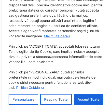
De asemenea, alte amănunte care pun sub semnul întrebării această
dispozitivul dvs., precum identificatorii cookie unici pentru
„sinucidere” sunt:
prelucrarea datelor cu caracter personal. Puteți accepta
sau gestiona preferințele dvs. făcând clic mai jos,
– În sângele lui Cobain a fost găsită o doză de heroină de 1.52mg/1
respectiv vă puteți opune utilizării unui interes legitim în
(doză de trei ori mai mare decât doza letală) și urme de diazepam,
orice moment pe pagina cu politica de confidențialitate.
combinatie ce l-ar fi împiedicat să se sinucidă, deoarece mai mulți
Aceste alegeri vor fi raportate partenerilor noștri și nu vă
doctori au declarat că o astfel de doză acționează rapid asupra
vor afecta navigarea.
Mai multe detalii
corpului (în câteva secunde!) făcându-l incapabil de orice mișcări.
Prin click pe “ACCEPT TOATE”, acceptati folosirea tuturor
Plus că se mai naște o întrebare – de ce și-ar fi injectat o doză atât
Tehnologiilor de tip Cookie, care implica inclusiv acceptul
de mare, când avea de gând să se sinucidă prin împușcare? Kurt nu
dvs. cu privire la stocarea/accesarea informatiilor de catre
era la prima injectare, ar fi știut cu siguranță că doza de heroină în
Vendor-ii cu care colaboram.
sine i-ar fi fost de-ajuns să se sinucidă.
Prin click pe “PERSONALIZARE” puteti schimba
– Declarația electricianului care a găsit cadavrul. Acesta susținea că,
preferintele in mod individual, mai putin cele legate de
cookie strict necesare pentru functionarea website-
în mod curios, părul lui Cobain era parcă recent pieptănat foarte
ului.
Politica Cokkie-uri
atent. Lucru destul de bizar pentru un om care se pregătea să se
împuște.
Personalizare
Resping Toate
Accept Toate
– Polițiștii susțineau că ușa serei era blocată de un scaun proptit în