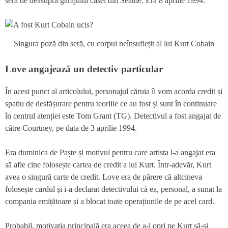
sera de deasupra garajului casei din Seattle. Era 8 aprilie 1994.
Singura poză din seră, cu corpul neînsuflețit al lui Kurt Cobain
Love angajează un detectiv particular
În acest punct al articolului, personajul căruia îi vom acorda credit și
spatiu de desfășurare pentru teoriile ce au fost și sunt în continuare
în centrul atenției este Tom Grant (TG). Detectivul a fost angajat de
către Courtney, pe data de 3 aprilie 1994.
Era duminica de Paște și motivul pentru care artista l-a angajat era
să afle cine folosește cartea de credit a lui Kurt. Într-adevăr, Kurt
avea o singură carte de credit. Love era de părere că altcineva
folosește cardul și i-a declarat detectivului că ea, personal, a sunat la
compania emițătoare și a blocat toate operațiunile de pe acel card.
Probabil, motivația principală era aceea de a-l opri pe Kurt să-și