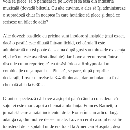
voia să plece, să o părăsească pe Love și să iasă din industria
muzicală (dovadă biletul). Cu alte cuvinte, a ales să își administreze
o supradoză chiar în noaptea în care hotărâse să plece și după ce
scrisese un bilet de adio?
Alte dovezi: pastilele cu pricina sunt inodore și insipide (mai exact,
dacă o pastilă este diluată într-un lichid, cel căruia îi este
administrată nu își poate da seama după gust sau miros de existența
ei, dacă nu este avertizat dinainte), iar Love a recunoscut, într-o
discuție cu un reporter, că ea însăși folosea Rohypnol-ul în
combinație cu șampania… Plus că, se pare, după propriile
declarații, Love se trezise la 3-4 dimineața, dar ambulanța a fost
chemată abia la 6:30…
Grant suspectează că Love a așteptat până când a considerat că
soțul ei este mort, apoi a chemat ambulanța. Frances Barnett, o
jurnalistă care a tratat incidentul de la Roma într-un articol larg,
adaugă că, din motive de securitate, Love a cerut ca soțul ei să fie
transferat de la spitalul unde era tratat la American Hospital, deși