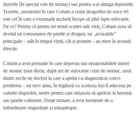
durerile (în special cele de stomac) sau pentru a-și alunga depresiile.
Teoretic, momentul în care Cobain a cedat drogurilor de orice fel
este cel în care o eventuală anchetă începe să aibă fapte relevante.
De ce? Pentru că pentru tot restul scurtei sale vieți, Cobain avea să
devină un consumator de pastile și droguri, iar „acuzațiile”
principale – atât în timpul vieții, cât și postum – au mers în această
direcție.
Cobain a avut perioade în care depresia sau insuportabilele dureri
de stomac (mai târziu, după ani de sufocante crize de stomac, unul
dintre zecile de doctori la care a apelat i-a diagnosticat corect
problema – un nerv atins, în legătură cu scolioza lui) îl aduceau pe
culmile disperării, motiv pentru care obișnuia să apeleze la heroină
sau pastile calmante. Drept urmare, a avut momente de o
tulburătoare singurătate și mizantropie.