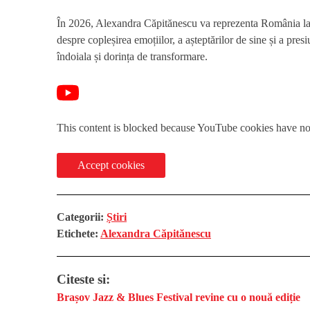
În 2026, Alexandra Căpitănescu va reprezenta România l
despre copleșirea emoțiilor, a așteptărilor de sine și a presi
îndoiala și dorința de transformare.
This content is blocked because YouTube cookies have no
Accept cookies
Categorii:
Știri
Etichete:
Alexandra Căpitănescu
Citeste si:
Brașov Jazz & Blues Festival revine cu o nouă ediție