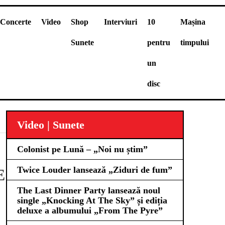
Concerte
Video
Shop
Interviuri
10
Mașina
Sunete
pentru
timpului
un
disc
Video | Sunete
Colonist pe Lună – „Noi nu știm”
Twice Louder lansează „Ziduri de fum”
E
The Last Dinner Party lansează noul
single „Knocking At The Sky” și ediția
deluxe a albumului „From The Pyre”