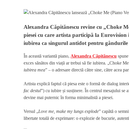
Alexandra Căpitănescu revine cu „Choke Me (
piesei cu care artista participă la Eurovision
iubirea ca singurul antidot pentru gândurile 
În această variantă piano,
Alexandra Căpitănescu
spune 
exces sănătos din viață ar trebui să fie iubirea. „Choke Me
iubirea mea
” – o adresare directă către sine, către acea pa
Artista explică faptul că piesa este o formă de dialog interio
fac destul
”) cu iubire și susținere. În centrul mesajului se a
devine mai puternic în forma minimalistă a piesei.
Versul „
Love me, make my lungs explode
” capătă o semni
libertate totală de exprimare: o explozie de bucurie, autentic