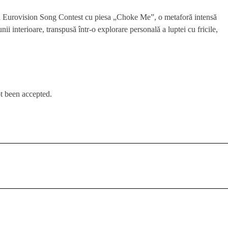
a Eurovision Song Contest cu piesa „Choke Me”, o metaforă intensă
unii interioare, transpusă într-o explorare personală a luptei cu fricile,
t been accepted.