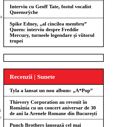
Interviu cu Geoff Tate, fostul vocalist
Queensrÿche
ra
Spike Edney, „al cincilea membru”
Queen: interviu despre Freddie
Mercury, turneele legendare și viitorul
trupei
Recenzii | Sunete
Tyla a lansat un nou album: „A*Pop”
Thievery Corporation au revenit în
România cu un concert aniversar de 30
i
de ani la Arenele Romane din București
e
Punch Brothers lansează cel mai