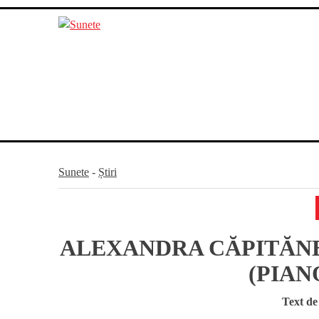
Skip
to
content
Sunete
-
Știri
ALEXANDRA CĂPITĂN
(PIAN
Text d