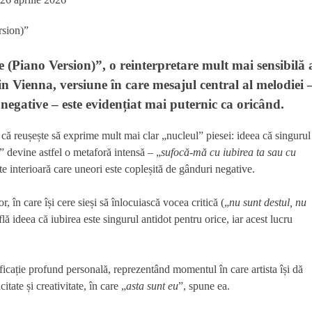
Piano Version)”, o reinterpretare mult mai sensibilă 
 in Vienna, versiune în care mesajul central al melodiei 
negative – este evidențiat mai puternic ca oricând.
că reușește să exprime mult mai clar „nucleul” piesei: ideea că singurul
” devine astfel o metaforă intensă – „
sufocă-mă cu iubirea ta sau cu
rte interioară care uneori este copleșită de gânduri negative.
r, în care își cere sieși să înlocuiască vocea critică („
nu sunt destul, nu
flă ideea că iubirea este singurul antidot pentru orice, iar acest lucru
ficație profund personală, reprezentând momentul în care artista își dă
itate și creativitate, în care „
asta sunt eu
”, spune ea.