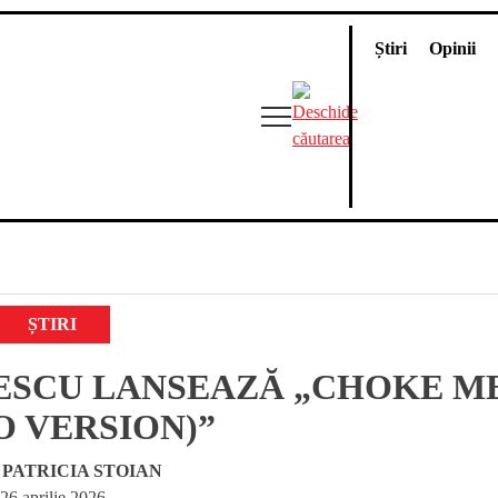
Știri
Opinii
ȘTIRI
ESCU LANSEAZĂ „CHOKE M
O VERSION)”
e
PATRICIA STOIAN
26 aprilie 2026