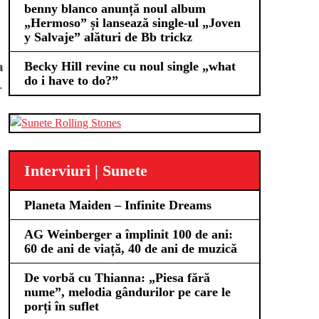
benny blanco anunță noul album
„Hermoso” și lansează single-ul „Joven
y Salvaje” alături de Bb trickz
Becky Hill revine cu noul single „what
a
do i have to do?”
–
Interviuri | Sunete
Planeta Maiden – Infinite Dreams
AG Weinberger a împlinit 100 de ani:
60 de ani de viață, 40 de ani de muzică
De vorbă cu Thianna: „Piesa fără
nume”, melodia gândurilor pe care le
porți în suflet