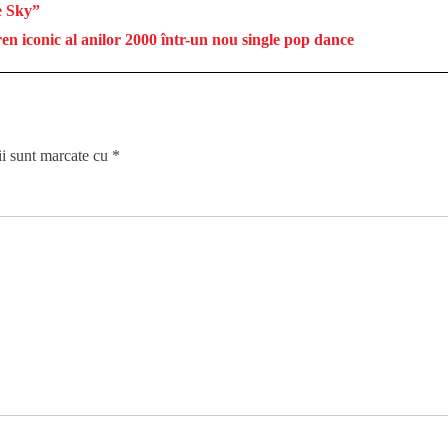
e Sky”
iconic al anilor 2000 într-un nou single pop dance
ii sunt marcate cu
*