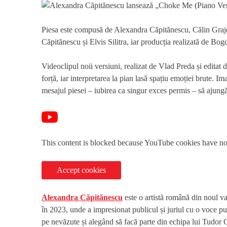
Piesa este compusă de Alexandra Căpitănescu, Călin Grajda
Căpitănescu și Elvis Silitra, iar producția realizată de Bo
Videoclipul noii versiuni, realizat de Vlad Preda și editat
forță, iar interpretarea la pian lasă spațiu emoției brute. I
mesajul piesei – iubirea ca singur exces permis – să ajungă
This content is blocked because YouTube cookies have no
Accept cookies
Alexandra Căpitănescu
este o artistă română din noul va
în 2023, unde a impresionat publicul și juriul cu o voce pute
pe nevăzute și alegând să facă parte din echipa lui Tudor C