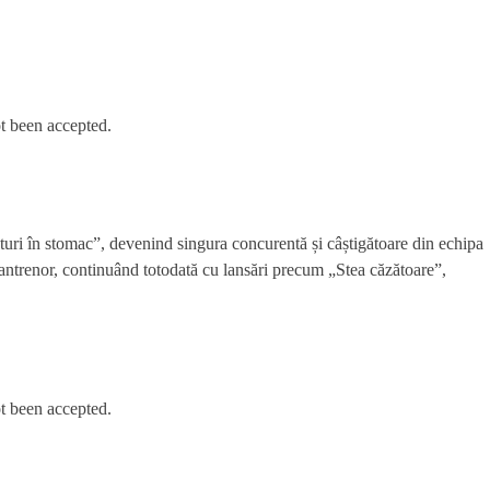
t been accepted.
uri în stomac”, devenind singura concurentă și câștigătoare din echipa
u antrenor, continuând totodată cu lansări precum „Stea căzătoare”,
t been accepted.