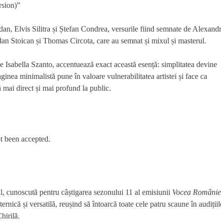
n, Elvis Silitra și Ștefan Condrea, versurile fiind semnate de Alexand
gdan Stoican și Thomas Circota, care au semnat și mixul și masterul.
 de Isabella Szanto, accentuează exact această esență: simplitatea devine
maginea minimalistă pune în valoare vulnerabilitatea artistei și face ca
 mai direct și mai profund la public.
t been accepted.
l, cunoscută pentru câștigarea sezonului 11 al emisiunii
Vocea Românie
rnică și versatilă, reușind să întoarcă toate cele patru scaune în audițiil
hirilă.