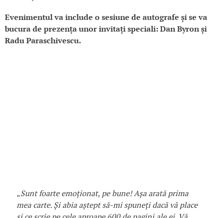
Evenimentul va include o sesiune de autografe și se va
bucura de prezența unor invitați speciali: Dan Byron și
Radu Paraschivescu.
„
Sunt foarte emoționat, pe bune! Așa arată prima
mea carte. Și abia aștept să-mi spuneți dacă vă place
și ce scrie pe cele aproape 600 de pagini ale ei. Vă