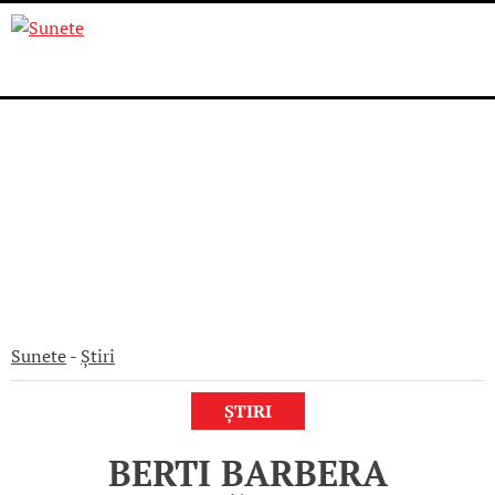
Skip
to
content
Sunete
-
Știri
ȘTIRI
BERTI BARBERA