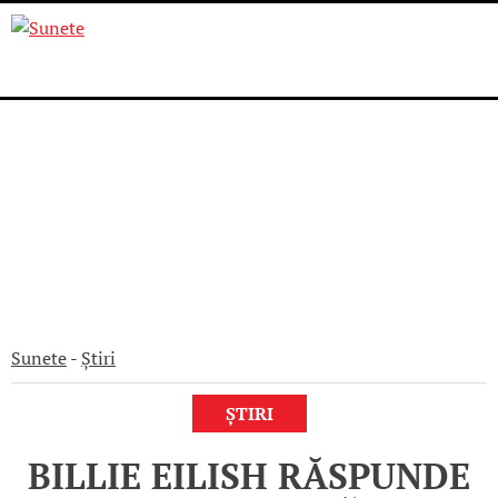
Skip
to
content
Sunete
-
Știri
ȘTIRI
BILLIE EILISH RĂSPUNDE