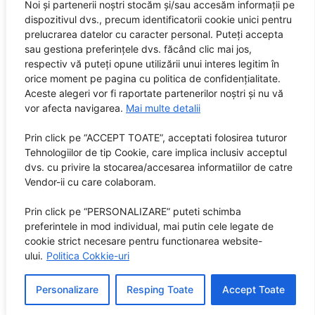
Spotify
Noi și partenerii noștri stocăm și/sau accesăm informații pe
dispozitivul dvs., precum identificatorii cookie unici pentru
Powered by
prelucrarea datelor cu caracter personal. Puteți accepta
sau gestiona preferințele dvs. făcând clic mai jos,
respectiv vă puteți opune utilizării unui interes legitim în
orice moment pe pagina cu politica de confidențialitate.
Aceste alegeri vor fi raportate partenerilor noștri și nu vă
vor afecta navigarea.
Mai multe detalii
Prin click pe “ACCEPT TOATE”, acceptati folosirea tuturor
SUNETE este marcă înregistrată City Guide Media SRL,
Tehnologiilor de tip Cookie, care implica inclusiv acceptul
RO 32408505
dvs. cu privire la stocarea/accesarea informatiilor de catre
Vendor-ii cu care colaboram.
Editor: City Guide Media SRL
Prin click pe “PERSONALIZARE” puteti schimba
Sediul central: Brașov, Str. Octavian Goga nr. 9, bl. 290
preferintele in mod individual, mai putin cele legate de
cookie strict necesare pentru functionarea website-
ului.
Politica Cokkie-uri
Personalizare
Resping Toate
Accept Toate