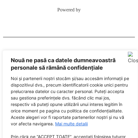
Powered by
SUNETE este marcă înregistrată City Guide Media SRL, RO
Nouă ne pasă ca datele dumneavoastră
32408505
personale să rămână confidențiale
Editor: City Guide Media SRL
Noi și partenerii noștri stocăm și/sau accesăm informații pe
Sediul central: Brașov, Str. Octavian Goga nr. 9, bl. 290
dispozitivul dvs., precum identificatorii cookie unici pentru
prelucrarea datelor cu caracter personal. Puteți accepta
sau gestiona preferințele dvs. făcând clic mai jos,
respectiv vă puteți opune utilizării unui interes legitim în
orice moment pe pagina cu politica de confidențialitate.
Aceste alegeri vor fi raportate partenerilor noștri și nu vă
vor afecta navigarea.
Mai multe detalii
Prin click pe “ACCEPT TOATE”, acceptati folosirea tuturor