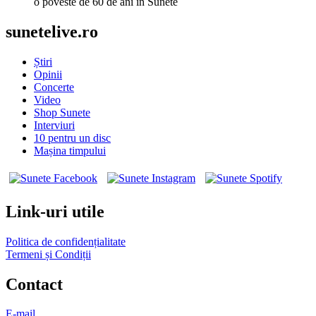
o poveste de 60 de ani în Sunete
sunetelive.ro
Știri
Opinii
Concerte
Video
Shop Sunete
Interviuri
10 pentru un disc
Mașina timpului
Link-uri utile
Politica de confidențialitate
Termeni și Condiții
Contact
E-mail