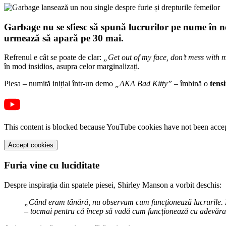
Garbage nu se sfiesc să spună lucrurilor pe nume în no
urmează să apară pe 30 mai.
Refrenul e cât se poate de clar:
„Get out of my face, don’t mess with 
în mod insidios, asupra celor marginalizați.
Piesa – numită inițial într-un demo
„AKA Bad Kitty”
– îmbină o
tens
This content is blocked because YouTube cookies have not been acce
Accept cookies
Furia vine cu luciditate
Despre inspirația din spatele piesei, Shirley Manson a vorbit deschis:
„Când eram tânără, nu observam cum funcționează lucrurile. Pe 
– tocmai pentru că încep să vadă cum funcționează cu adevărat