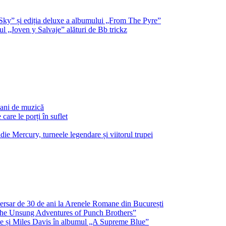
Sky” și ediția deluxe a albumului „From The Pyre”
l „Joven y Salvaje” alături de Bb trickz
 ani de muzică
are le porți în suflet
e Mercury, turneele legendare și viitorul trupei
ersar de 30 de ani la Arenele Romane din București
 „The Unsung Adventures of Punch Brothers”
ne și Miles Davis în albumul „A Supreme Blue”