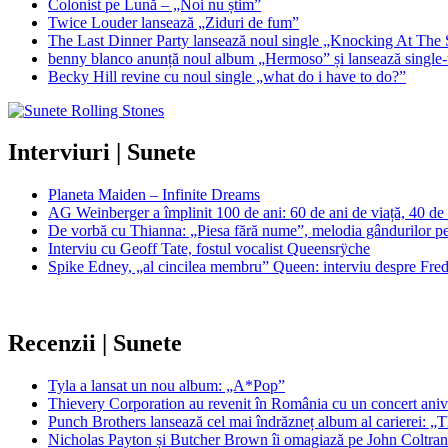
Colonist pe Lună – „Noi nu știm”
Twice Louder lansează „Ziduri de fum”
The Last Dinner Party lansează noul single „Knocking At The 
benny blanco anunță noul album „Hermoso” și lansează single-u
Becky Hill revine cu noul single „what do i have to do?”
Interviuri | Sunete
Planeta Maiden – Infinite Dreams
AG Weinberger a împlinit 100 de ani: 60 de ani de viață, 40 de
De vorbă cu Thianna: „Piesa fără nume”, melodia gândurilor pe c
Interviu cu Geoff Tate, fostul vocalist Queensrÿche
Spike Edney, „al cincilea membru” Queen: interviu despre Freddi
Recenzii | Sunete
Tyla a lansat un nou album: „A*Pop”
Thievery Corporation au revenit în România cu un concert aniv
Punch Brothers lansează cel mai îndrăzneț album al carierei:
Nicholas Payton și Butcher Brown îi omagiază pe John Coltra