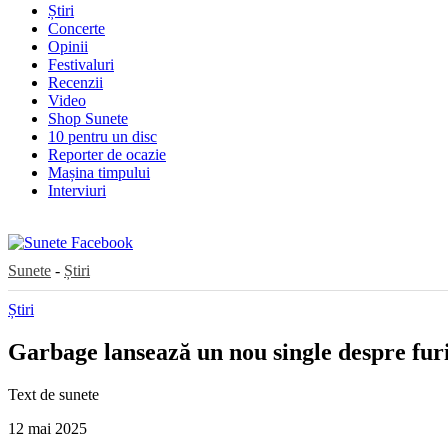
Știri
Concerte
Opinii
Festivaluri
Recenzii
Video
Shop Sunete
10 pentru un disc
Reporter de ocazie
Mașina timpului
Interviuri
Sunete
-
Știri
Știri
Garbage lansează un nou single despre furi
Text de
sunete
12 mai 2025