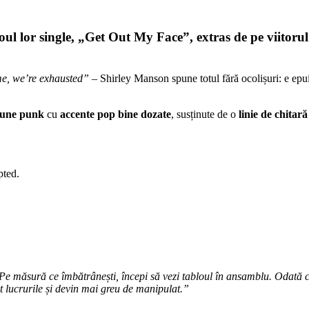
ul lor single,
„Get Out My Face”
, extras de pe viitor
me, we’re exhausted”
– Shirley Manson spune totul fără ocolișuri: e epuiz
iune punk
cu
accente pop bine dozate
, susținute de o
linie de chitar
pted.
măsură ce îmbătrânești, începi să vezi tabloul în ansamblu. Odată cu 
 lucrurile și devin mai greu de manipulat.”