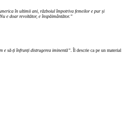
rica în ultimii ani, războiul împotriva femeilor e pur și
Nu e doar revoltător, e înspăimântător.”
 e să-ți înfrunți distrugerea iminentă”
. Îl descrie ca pe un material