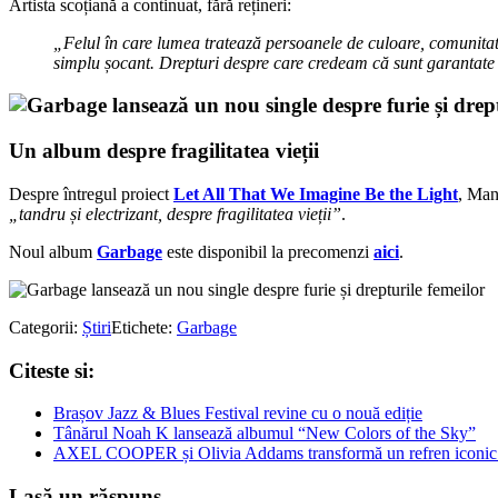
Artista scoțiană a continuat, fără rețineri:
„Felul în care lumea tratează persoanele de culoare, comunitat
simplu șocant. Drepturi despre care credeam că sunt garantate 
Un album despre fragilitatea vieții
Despre întregul proiect
Let All That We Imagine Be the Light
, Man
„tandru și electrizant, despre fragilitatea vieții”
.
Noul album
Garbage
este disponibil la precomenzi
aici
.
Categorii:
Știri
Etichete:
Garbage
Citeste si:
Brașov Jazz & Blues Festival revine cu o nouă ediție
Tânărul Noah K lansează albumul “New Colors of the Sky”
AXEL COOPER și Olivia Addams transformă un refren iconic al
Lasă un răspuns