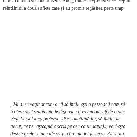
Chris Demian și Cătălin Berestean, „Tattoo” explorează conceptul
reîntâlnirii a două suflete care și-au promis regăsirea peste timp.
„Mi-am imaginat cum ar fi să întâlnești o persoană care să-
ți ofere acel sentiment de deja vu, că vă cunoașteți de multe
vieți. Versul meu preferat, «Provoacă-mă iar, să fugim de
trecut, ce ne- așteaptă e scris pe cer, ca un tatuaj», vorbește
despre acele semne ale sorții care nu pot fi șterse. Piesa nu