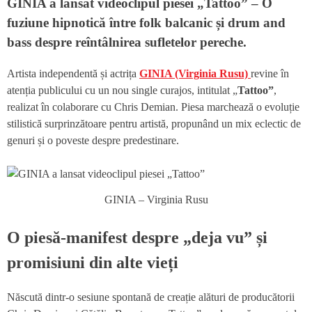
GINIA a lansat videoclipul piesei „Tattoo” –
O
fuziune hipnotică între folk balcanic și drum and
bass despre reîntâlnirea sufletelor pereche.
Artista independentă și actrița
GINIA (Virginia Rusu)
revine în
atenția publicului cu un nou single curajos, intitulat „
Tattoo”
,
realizat în colaborare cu Chris Demian. Piesa marchează o evoluție
stilistică surprinzătoare pentru artistă, propunând un mix eclectic de
genuri și o poveste despre predestinare.
GINIA – Virginia Rusu
O piesă-manifest despre „deja vu” și
promisiuni din alte vieți
Născută dintr-o sesiune spontană de creație alături de producătorii