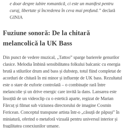
e doar despre iubire romantică, ci este un manifest pentru
curaj, libertate și încrederea în ceva mai profund.”
declară
GINIA
Fuziune sonoră: De la chitară
melancolică la UK Bass
Din punct de vedere muzical, „Tattoo” sparge barierele genurilor
clasice. Melodia îmbină sensibilitatea folkului balcanic cu energia
brută a stilurilor drum and bass și dubstep, totul fiind completat de
acorduri de chitară în mi minor și influențe de UK bass. Rezultatul
este o stare de euforie controlată – o combinație rară între
melancolie și un drive energic care invită la dans. Lansarea este
însoțită de un videoclip cu o estetică aparte, regizat de Marian
Fărcuț și filmat sub viziunea directorului de imagine Cosmin
Fericean. Conceptul transpune artista într-o „căsuță de păpuși” în
miniatură, oferind o metaforă vizuală pentru universul interior și
fragilitatea conexiunilor umane.