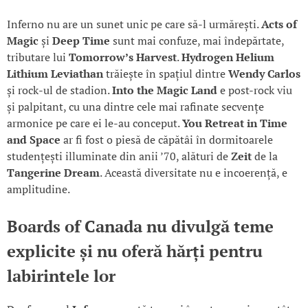
Inferno nu are un sunet unic pe care să-l urmărești.
Acts of
Magic
și
Deep Time
sunt mai confuze, mai îndepărtate,
tributare lui
Tomorrow’s Harvest
.
Hydrogen Helium
Lithium Leviathan
trăiește în spațiul dintre
Wendy Carlos
și rock-ul de stadion.
Into the Magic Land
e post-rock viu
și palpitant, cu una dintre cele mai rafinate secvențe
armonice pe care ei le-au conceput.
You Retreat in Time
and Space
ar fi fost o piesă de căpătâi în dormitoarele
studențești illuminate din anii ’70, alături de
Zeit
de la
Tangerine Dream
. Această diversitate nu e incoerență, e
amplitudine.
Boards of Canada
nu divulgă teme
explicite și nu oferă hărți pentru
labirintele lor