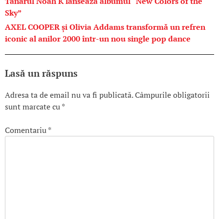
Tânărul Noah K lansează albumul “New Colors of the
Sky”
AXEL COOPER și Olivia Addams transformă un refren
iconic al anilor 2000 într-un nou single pop dance
Lasă un răspuns
Adresa ta de email nu va fi publicată.
Câmpurile obligatorii
sunt marcate cu
*
Comentariu
*