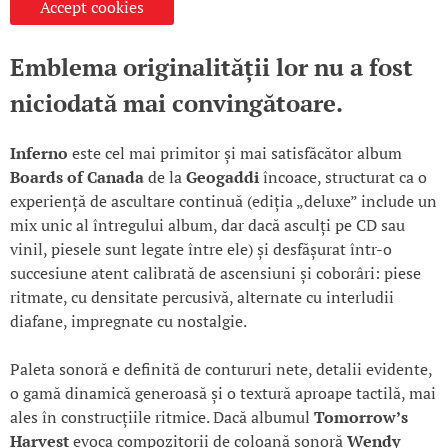
Accept cookies
Emblema originalității lor nu a fost
niciodată mai convingătoare.
Inferno
este cel mai primitor și mai satisfăcător album
Boards of Canada
de la
Geogaddi
încoace, structurat ca o
experiență de ascultare continuă (ediția „deluxe” include un
mix unic al întregului album, dar dacă asculți pe CD sau
vinil, piesele sunt legate între ele) și desfășurat într-o
succesiune atent calibrată de ascensiuni și coborâri: piese
ritmate, cu densitate percusivă, alternate cu interludii
diafane, impregnate cu nostalgie.
Paleta sonoră e definită de contururi nete, detalii evidente,
o gamă dinamică generoasă și o textură aproape tactilă, mai
ales în construcțiile ritmice. Dacă albumul
Tomorrow’s
Harvest
evoca compozitorii de coloană sonoră
Wendy