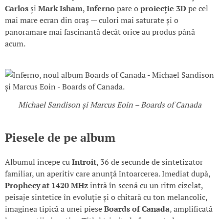
Carlos
și
Mark Isham
,
Inferno
pare o
proiecție 3D
pe cel
mai mare ecran din oraș — culori mai saturate și o
panoramare mai fascinantă decât orice au produs până
acum.
Michael Sandison și Marcus Eoin – Boards of Canada
Piesele de pe album
Albumul începe cu
Introit
, 36 de secunde de sintetizator
familiar, un aperitiv care anunță întoarcerea. Imediat după,
Prophecy at 1420 MHz
intră în scenă cu un ritm cizelat,
peisaje sintetice în evoluție și o chitară cu ton melancolic,
imaginea tipică a unei piese
Boards of Canada
, amplificată