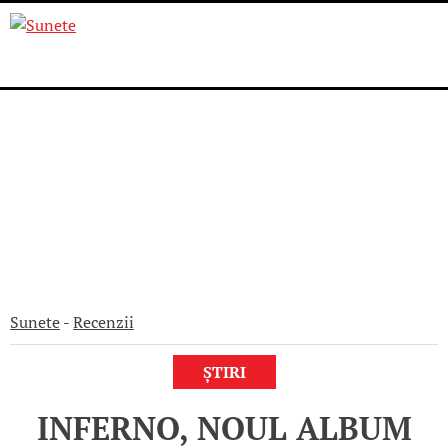
Skip
to
content
Sunete
-
Recenzii
ȘTIRI
INFERNO, NOUL ALBUM