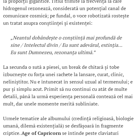
la proporții gigantice. Titlul trimite la frecvența la care
hidrogenul rezonează, considerată un potențial canal de
comunicare cosmică; pe fundal, o voce robotizată rostește
un tratat asupra conștiinței și existenței:
„Neantul dobândește o conștiință mai profundă de
sine / Intelectul divin / Eu sunt adevărul, extinția…
Eu sunt Dumnezeu, rezonanța ultimă.”
La secunda o sută a piesei, un break de chitară și tobe
izbucnește cu forța unei rachete la lansare, curat, clinic,
neliniștitor. Nu e întunecat în sensul uzual al termenului; e
pur și simplu acut. Primit să nu continui cu atât de multe
detalii, până la urmă experiența personală contează cel mai
mult, dar unele momente merită subliniate.
Urmele tematice ale albumului (credință religioasă, biologie
umană, dilemă existențială) se desfășoară în fragmente
criptice.
Age of Capricorn
se întinde peste claviaturi