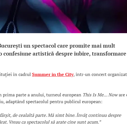
 București un spectacol care promite mai mult
 o confesiune artistică despre iubire, transformare
ituției în cadrul
Summer in the City
, într-un concert organizat
în prima parte a anului, turneul european
This Is Me… Now
are 
aliu, adaptând spectacolul pentru publicul european:
sfârșit, de cealaltă parte. Mă simt bine. Învăț continuu despre
rat. Vreau ca spectacolul să arate cine sunt acum.”