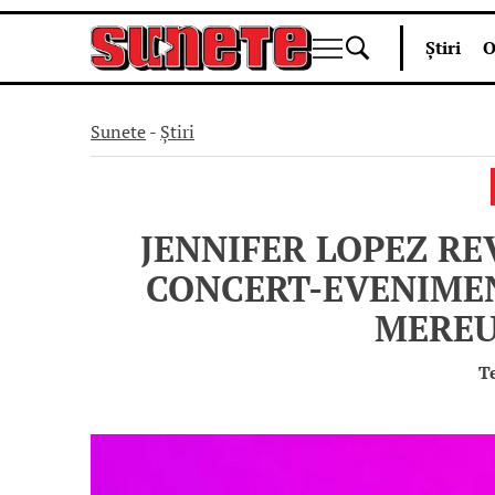
Skip
Știri
O
to
content
Sunete
-
Știri
JENNIFER LOPEZ RE
CONCERT-EVENIMEN
MEREU
T