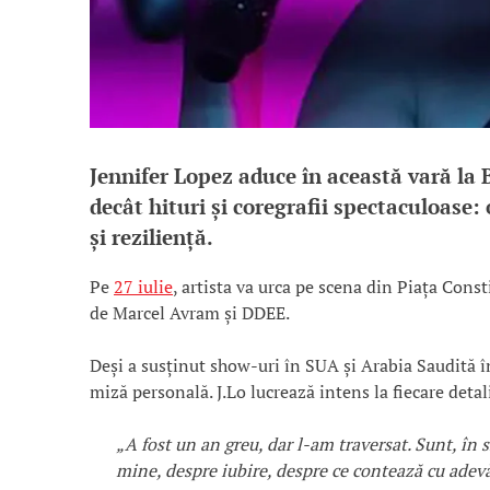
Jennifer Lopez aduce în această vară la
decât hituri și coregrafii spectaculoase:
și reziliență.
Pe
27 iulie
, artista va urca pe scena din Piața Const
de Marcel Avram și DDEE.
Deși a susținut show-uri în SUA și Arabia Saudită 
miză personală. J.Lo lucrează intens la fiecare det
„A fost un an greu, dar l-am traversat. Sunt, în 
mine, despre iubire, despre ce contează cu adevă