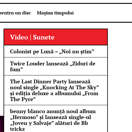
pentru un disc
Mașina timpului
Video | Sunete
Colonist pe Lună – „Noi nu știm”
Twice Louder lansează „Ziduri de
fum”
The Last Dinner Party lansează
noul single „Knocking At The Sky”
și ediția deluxe a albumului „From
The Pyre”
benny blanco anunță noul album
„Hermoso” și lansează single-ul
„Joven y Salvaje” alături de Bb
trickz