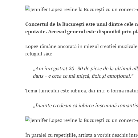
Concertul de la București este unul dintre cele m
epuizate. Accesul general este disponibil prin 
Lopez rămâne ancorată în miezul creației muzicale. 
refugiul său:
„Am înregistrat 20–30 de piese de la ultimul a
dans – e ceea ce mă mișcă, fizic și emoțional.”
Tema turneului este iubirea, dar într-o formă matu
„Înainte credeam că iubirea înseamnă romantism.
În paralel cu repetițiile, artista a vorbit deschis î