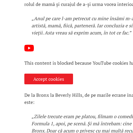
rolul de mamă și curajul de a-și urma vocea interio
„Anul pe care l-am petrecut cu mine însămi m-a 
artistă, mamă, fiică, parteneră. Iar concluzia e s
vieții. Asta vreau să exprim acum, în tot ce fac.”
This content is blocked because YouTube cookies h
Accept cookies
De la Bronx la Beverly Hills, de pe marile ecrane îna
este:
„Zilele trecute eram pe platou, filmam o comedi
Formula 1, apoi, pe scenă. Și mă întrebam: cine s
Bronx. Doar că acum o privesc cu mai multă recu