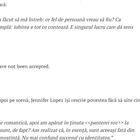
ară:
făcut să mă întreb: ce fel de persoană vreau să fiu? Ca
implă: iubirea e tot ce contează. E singurul lucru care dă sens
ave not been accepted.
poi pe scenă, Jennifer Lopez își rescrie povestea fără să uite ci
e romantică, apoi am apărut în ținuta <<panterei roz>> la
unt, de fapt? Am realizat că, în esență, sunt aceeași fată din
noștință. Nu mai confund succesul cu identitatea.”