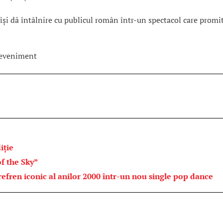
Lo își dă întâlnire cu publicul român într-un spectacol care promi
iție
f the Sky”
ren iconic al anilor 2000 într-un nou single pop dance