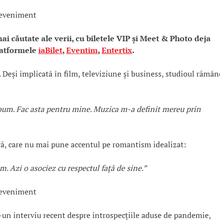
ai căutate ale verii, cu biletele VIP și Meet & Photo deja
platformele
iaBilet
,
Eventim
,
Entertix
.
Deși implicată în film, televiziune și business, studioul rămân
lbum. Fac asta pentru mine. Muzica m-a definit mereu prin
ră, care nu mai pune accentul pe romantism idealizat:
 Azi o asociez cu respectul față de sine.”
ntr-un interviu recent despre introspecțiile aduse de pandemie,