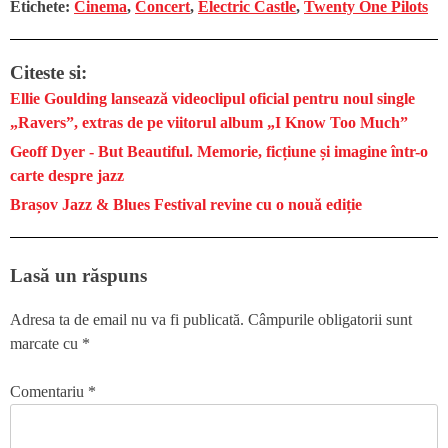
Etichete:
Cinema
,
Concert
,
Electric Castle
,
Twenty One Pilots
Citeste si:
Ellie Goulding lansează videoclipul oficial pentru noul single
„Ravers”, extras de pe viitorul album „I Know Too Much”
Geoff Dyer - But Beautiful. Memorie, ficțiune și imagine într-o
carte despre jazz
Brașov Jazz & Blues Festival revine cu o nouă ediție
Lasă un răspuns
Adresa ta de email nu va fi publicată.
Câmpurile obligatorii sunt
marcate cu
*
Comentariu
*