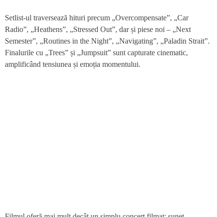
Setlist-ul traversează hituri precum „Overcompensate”, „Car
Radio”, „Heathens”, „Stressed Out”, dar și piese noi – „Next
Semester”, „Routines in the Night”, „Navigating”, „Paladin Strait”.
Finalurile cu „Trees” și „Jumpsuit” sunt capturate cinematic,
amplificând tensiunea și emoția momentului.
Filmul oferă mai mult decât un simplu concert filmat: sunet