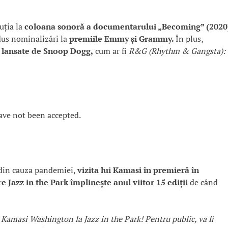
uția la
coloana sonoră a documentarului „Becoming” (2020
adus nominalizări la
premiile Emmy și Grammy.
În plus,
 lansate de Snoop Dogg,
cum ar fi
R&G (Rhythm & Gangsta):
ave not been accepted.
r din cauza pandemiei,
vizita lui Kamasi în premieră în
 Jazz in the Park împlinește anul viitor 15 ediții
de când
Kamasi Washington la Jazz in the Park! Pentru public, va fi