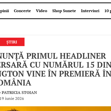
pinii
Concerte
Video
Shop Sunete
Interviuri
10 
ȘTIRI
ANUNȚĂ PRIMUL HEADLINER
ERSARĂ CU NUMĂRUL 15 DI
NGTON VINE ÎN PREMIERĂ Î
OMÂNIA
e
PATRICIA STOIAN
19 iunie 2026