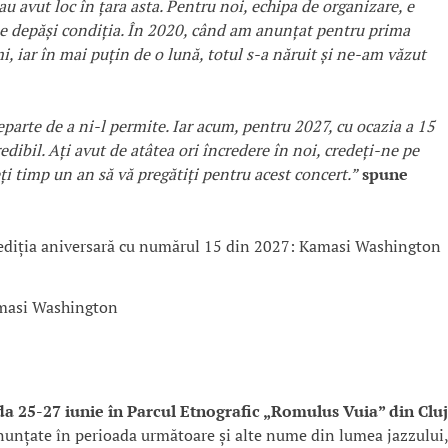
au avut loc în țara asta. Pentru noi, echipa de organizare, e
 ne depăși condiția. În 2020, când am anunțat pentru prima
i, iar în mai puțin de o lună, totul s-a năruit și ne-am văzut
parte de a ni-l permite. Iar acum, pentru 2027, cu ocazia a 15
edibil. Ați avut de atâtea ori încredere în noi, credeți-ne pe
i timp un an să vă pregătiți pentru acest concert.”
spune
masi Washington
da 25-27 iunie în Parcul Etnografic „Romulus Vuia” din Cluj
i anunțate în perioada următoare și alte nume din lumea jazzului,