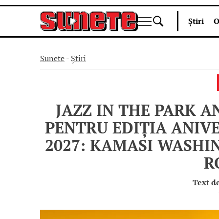
Skip
Știri
O
to
content
Sunete
-
Știri
JAZZ IN THE PARK 
PENTRU EDIȚIA ANIV
2027: KAMASI WASHI
R
Text d