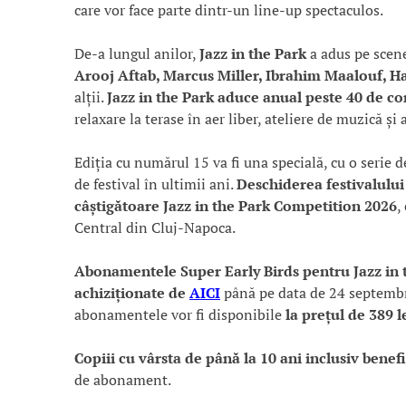
care vor face parte dintr-un line-up spectaculos.
De-a lungul anilor,
Jazz in the Park
a adus pe scene
Arooj Aftab, Marcus Miller, Ibrahim Maalouf, H
alții.
Jazz in the Park aduce anual peste 40 de co
relaxare la terase în aer liber, ateliere de muzică și 
Ediția cu numărul 15 va fi una specială, cu o serie 
de festival în ultimii ani.
Deschiderea festivalului 
câștigătoare Jazz in the Park Competition 2026
,
Central din Cluj-Napoca.
Abonamentele Super Early Birds pentru Jazz in th
achiziționate de
AICI
până pe data de 24 septembri
abonamentele vor fi disponibile
la prețul de 389 le
Copiii cu vârsta de până la 10 ani inclusiv benef
de abonament.