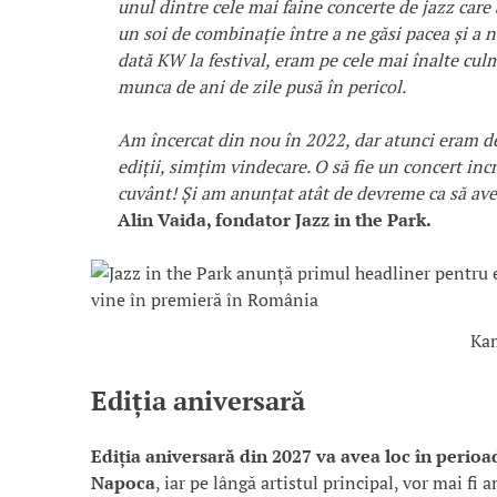
unul dintre cele mai faine concerte de jazz care 
un soi de combinație între a ne găsi pacea și a
dată KW la festival, eram pe cele mai înalte culm
munca de ani de zile pusă în pericol.
Am încercat din nou în 2022, dar atunci eram de
ediții, simțim vindecare. O să fie un concert incr
cuvânt! Și am anunțat atât de devreme ca să aveț
Alin Vaida, fondator Jazz in the Park.
Ka
Ediția aniversară
Ediția aniversară din 2027 va avea loc în perioa
Napoca
, iar pe lângă artistul principal, vor mai f