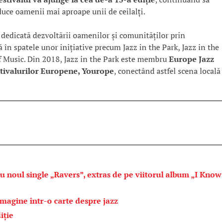
duce oamenii mai aproape unii de ceilalți.
e dedicată dezvoltării oamenilor și comunităților prin
 în spatele unor inițiative precum Jazz in the Park, Jazz in the
f Music. Din 2018, Jazz in the Park este membru
Europe Jazz
stivalurilor Europene, Yourope
, conectând astfel scena locală
ru noul single „Ravers”, extras de pe viitorul album „I Know
imagine într-o carte despre jazz
iție