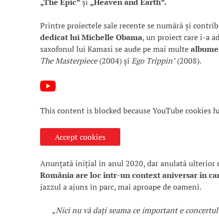
„The Epic”
și
„Heaven and Earth”.
Printre proiectele sale recente se numără și contrib
dedicat lui Michelle Obama
, un proiect care i-a 
saxofonul lui Kamasi se aude pe mai multe
albume
The Masterpiece
(2004) și
Ego Trippin’
(2008).
This content is blocked because YouTube cookies h
Accept cookies
Anunțată inițial în anul 2020, dar anulată ulterio
România are loc într-un context aniversar în care
jazzul a ajuns în parc, mai aproape de oameni.
„Nici nu vă dați seama ce important e concertul 