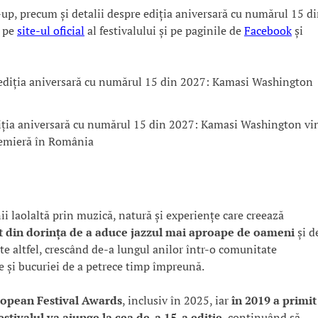
e-up, precum și detalii despre ediția aniversară cu numărul 15 d
e pe
site-ul oficial
al festivalului și pe paginile de
Facebook
și
diția aniversară cu numărul 15 din 2027: Kamasi Washington vi
remieră în România
 laolaltă prin muzică, natură și experiențe care creează
nit din dorința de a aduce jazzul mai aproape de oameni
și d
ite altfel, crescând de-a lungul anilor într-o comunitate
ice și bucuriei de a petrece timp împreună.
opean Festival Awards
, inclusiv în 2025, iar
în 2019 a primit
estivalul va ajunge la cea de-a 15-a ediție
, continuând să