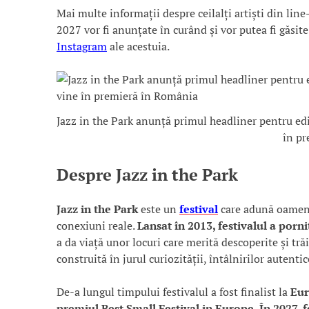
Mai multe informații despre ceilalți artiști din lin
2027 vor fi anunțate în curând și vor putea fi găsit
Instagram
ale acestuia.
Jazz in the Park anunță primul headliner pentru e
în p
Despre Jazz in the Park
Jazz in the Park
este un
festival
care adună oamenii
conexiuni reale.
Lansat în 2013, festivalul a por
a da viață unor locuri care merită descoperite și tră
construită în jurul curiozității, întâlnirilor autent
De-a lungul timpului festivalul a fost finalist la
Eur
premiul Best Small Festival in Europe. În 2027, f