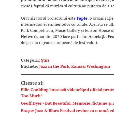
creadă faptul că muzica și cultura au puterea de a a
Organizatorul proiectului este
Fapte
, o organizați
intermediul evenimentelor culturale. Aceasta se află
Park Competition, Music Gallery și Edison House o
Network
, iar din 2020 face parte din
Asociația Fe
de jazz la rețeaua europeană de festivaluri.
Categorii:
Știri
Etichete:
Jazz in the Park
,
Kamasi Washington
Citeste si:
Ellie Goulding lansează videoclipul oficial pent
Too Much”
Geoff Dyer - But Beautiful. Memorie, ficțiune și 
Brașov Jazz & Blues Festival revine cu o nouă ed