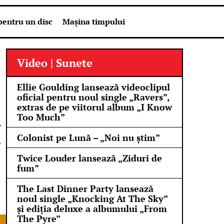
pentru un disc
Mașina timpului
Video | Sunete
Ellie Goulding lansează videoclipul
oficial pentru noul single „Ravers”,
extras de pe viitorul album „I Know
Too Much”
N
Colonist pe Lună – „Noi nu știm”
N
Twice Louder lansează „Ziduri de
fum”
The Last Dinner Party lansează
noul single „Knocking At The Sky”
și ediția deluxe a albumului „From
The Pyre”