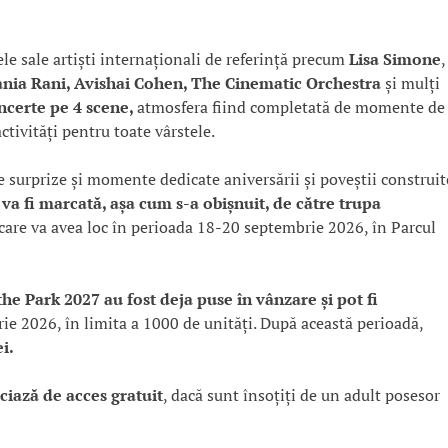
le sale artiști internaționali de referință precum
Lisa Simone
,
ania Rani, Avishai Cohen, The Cinematic Orchestra
și mulți
ncerte pe 4 scene,
atmosfera fiind completată de momente de
activități pentru toate vârstele.
de surprize și momente dedicate aniversării și poveștii construit
va fi marcată, așa cum s-a obișnuit, de către trupa
 care va avea loc în perioada 18-20 septembrie 2026, în Parcul
e Park 2027 au fost deja puse în vânzare și pot fi
e 2026, în limita a 1000 de unități. După această perioadă,
i.
iciază de
acces gratuit
, dacă sunt însoțiți de un adult posesor