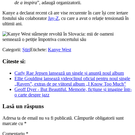
de a inspira
”, adaugă organizatorii.
Kanye a declarat recent că are vise recurente în care își cere iertare
fostului său colaborator
Jay-Z
, cu care a avut o relație tensionată în
ultimii ani.
Categorii:
Știri
Etichete:
Kanye West
Citeste si:
Carly Rae Jepsen lansează un single și anunță noul album
Ellie Goulding lansează videoclipul oficial pentru noul single
„Ravers”, extras de pe viitorul album „I Know Too Much”
Geoff Dyer - But Beautiful. Memorie, ficțiune și imagine într-
o carte despre jazz
Lasă un răspuns
Adresa ta de email nu va fi publicată.
Câmpurile obligatorii sunt
marcate cu
*
Comentariu
*