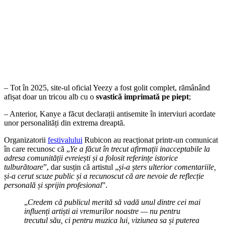
– Tot în 2025, site-ul oficial Yeezy a fost golit complet, rămânând
afișat doar un tricou alb cu o
svastică imprimată pe piept
;
– Anterior, Kanye a făcut declarații antisemite în interviuri acordate
unor personalități din extrema dreaptă.
Organizatorii
festivalului
Rubicon au reacționat printr-un comunicat
în care recunosc că „
Ye a făcut în trecut afirmații inacceptabile la
adresa comunității evreiești și a folosit referințe istorice
tulburătoare
”, dar susțin că artistul „
și-a șters ulterior comentariile,
și-a cerut scuze public și a recunoscut că are nevoie de reflecție
personală și sprijin profesional
”.
„
Credem că publicul merită să vadă unul dintre cei mai
influenți artiști ai vremurilor noastre — nu pentru
trecutul său, ci pentru muzica lui, viziunea sa și puterea