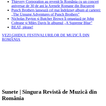
Thievery Corporation au revenit în România cu un concert
aniversar de 30 de ani la Arenele Romane din București
Punch Brothers lansează cel mai îndrăzneț album al carierei:
„The Unsung Adventures of Punch Brothers”
Nicholas Payton și Butcher Brown îi omagiază pe John
Coltrane și Miles Davis în albumul „A Supreme Blue”
BEAT, please!
VEZI GHIDUL FESTIVALURILOR DE MUZICĂ DIN
ROMÂNIA
Sunete | Singura Revistă de Muzică din
România