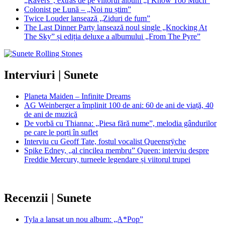
„Ravers”, extras de pe viitorul album „I Know Too Much”
Colonist pe Lună – „Noi nu știm”
Twice Louder lansează „Ziduri de fum”
The Last Dinner Party lansează noul single „Knocking At
The Sky” și ediția deluxe a albumului „From The Pyre”
Interviuri | Sunete
Planeta Maiden – Infinite Dreams
AG Weinberger a împlinit 100 de ani: 60 de ani de viață, 40
de ani de muzică
De vorbă cu Thianna: „Piesa fără nume”, melodia gândurilor
pe care le porți în suflet
Interviu cu Geoff Tate, fostul vocalist Queensrÿche
Spike Edney, „al cincilea membru” Queen: interviu despre
Freddie Mercury, turneele legendare și viitorul trupei
Recenzii | Sunete
Tyla a lansat un nou album: „A*Pop”