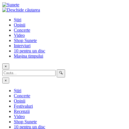
Skip
to
content
Știri
Opinii
Concerte
Video
Shop Sunete
Interviuri
10 pentru un disc
Mașina timpului
×
🔍
×
Știri
Concerte
Opinii
Festivaluri
Recenzii
Video
Shop Sunete
10 pentru un disc