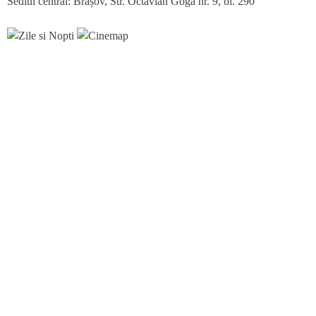
Sediul central: Brașov, Str. Octavian Goga nr. 9, bl. 290