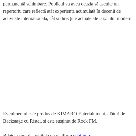
permanentă schimbare. Publicul va avea ocazia să asculte un
repertoriu care reflectă atât experiența acumulată în decenii de
activitate internațională, cât și direcțiile actuale ale jazz-ului modern.
Evenimentul este produs de KIMARO Entertainment, alături de
Backstage cu Ristei, și este susținut de Rock FM.
Biletele sunt disponibile pe platforma
get-in.ro
.