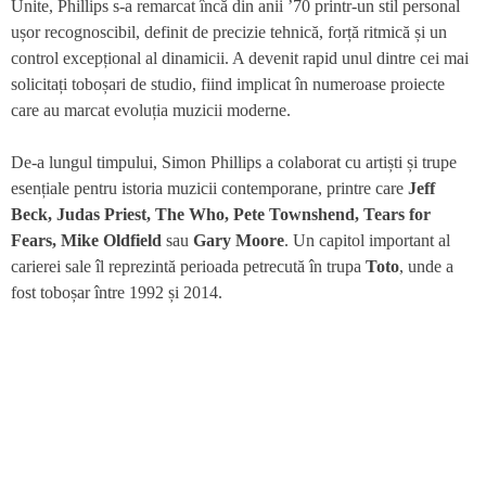
Unite, Phillips s-a remarcat încă din anii ’70 printr-un stil personal
ușor recognoscibil, definit de precizie tehnică, forță ritmică și un
control excepțional al dinamicii. A devenit rapid unul dintre cei mai
solicitați toboșari de studio, fiind implicat în numeroase proiecte
care au marcat evoluția muzicii moderne.
De-a lungul timpului, Simon Phillips a colaborat cu artiști și trupe
esențiale pentru istoria muzicii contemporane, printre care
Jeff
Beck, Judas Priest, The Who, Pete Townshend, Tears for
Fears, Mike Oldfield
sau
Gary Moore
. Un capitol important al
carierei sale îl reprezintă perioada petrecută în trupa
Toto
, unde a
fost toboșar între 1992 și 2014.