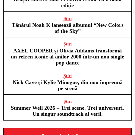
ediție
Știri
Tânărul Noah K lansează albumul “New Colors
of the Sky”
Știri
AXEL COOPER și Olivia Addams transformă
un refren iconic al anilor 2000 într-un nou single
pop dance
Știri
Nick Cave și Kylie Minogue, din nou împreună
pe scenă
Știri
Summer Well 2026 – Trei scene. Trei universuri.
Un singur soundtrack al verii.