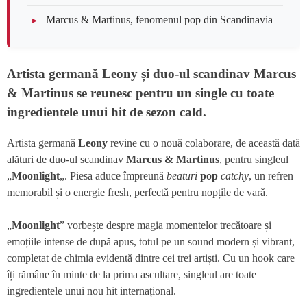
Marcus & Martinus, fenomenul pop din Scandinavia
Artista germană Leony și duo-ul scandinav Marcus
& Martinus se reunesc pentru un single cu toate
ingredientele unui hit de sezon cald.
Artista germană
Leony
revine cu o nouă colaborare, de această dată
alături de duo-ul scandinav
Marcus & Martinus
, pentru singleul
„
Moonlight
„. Piesa aduce împreună
beaturi
pop
catchy
, un refren
memorabil și o energie fresh, perfectă pentru nopțile de vară.
„
Moonlight
” vorbește despre magia momentelor trecătoare și
emoțiile intense de după apus, totul pe un sound modern și vibrant,
completat de chimia evidentă dintre cei trei artiști. Cu un hook care
îți rămâne în minte de la prima ascultare, singleul are toate
ingredientele unui nou hit internațional.